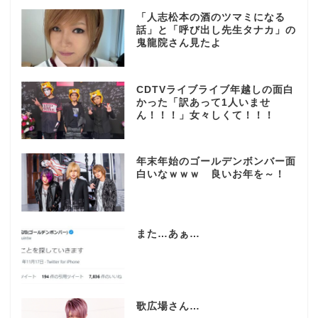
「人志松本の酒のツマミになる
話」と「呼び出し先生タナカ」の
鬼龍院さん見たよ
CDTVライブライブ年越しの面白
かった「訳あって1人いませ
ん！！！」女々しくて！！！
年末年始のゴールデンボンバー面
白いなｗｗｗ 良いお年を～！
また…あぁ…
歌広場さん…