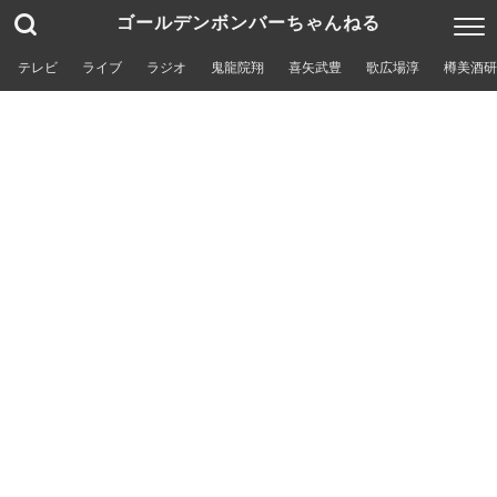
ゴールデンボンバーちゃんねる
テレビ
ライブ
ラジオ
鬼龍院翔
喜矢武豊
歌広場淳
樽美酒研