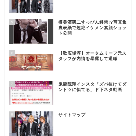
5
樽美酒研二すっぴん解禁!?写真集
裏表紙で超絶イケメン素顔ショッ
ト公開
6
【歌広場淳】オータムリーフ元ス
タッフが内情を暴露して退職
7
鬼龍院翔インスタ「ズバ抜けてダ
ントツに似てる」ド下ネタ動画
8
サイトマップ