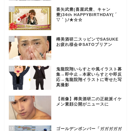
9
喜矢武豊(喜屋武豊、キャン
豊)34th HAPPYBIRTHDAY( ´
▽ ` )ﾉ★☆☆
10
樽美酒研二スッピンでSASUKE
お疲れ様会＠SATOブリアン
11
鬼龍院翔いらすとや風イラスト募
集→即中止→本家いらすとや即反
応→鬼龍院翔イラストに寄せた写
真撮影
12
【画像】樽美酒研二の正統派イケ
メン素顔公開がニュースに
13
ゴールデンボンバー「ガガガガガ