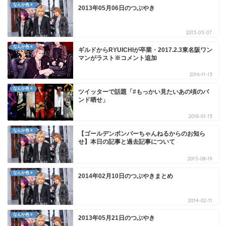
なんか色々
2013年05月06日のつぶやき
2013-05-07
なんか色々
ギルドからRYUICHIが卒業・2017.2.3東名阪ワン
マンがラスト※コメント追加
2016-11-13
なんか色々
ツイッターで話題「#もっかい見たいあの頃のバ
ンド晒せ」
2018-01-13
なんか色々
【ゴールデンボンバーちゃんねるからのお知ら
せ】本日の記事と過去記事について
2015-08-19
なんか色々
2014年02月10日のつぶやきまとめ
2014-02-11
なんか色々
2013年05月21日のつぶやき