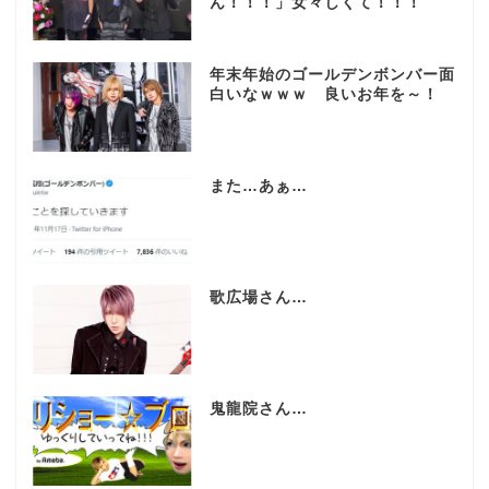
ん！！！」女々しくて！！！
年末年始のゴールデンボンバー面
白いなｗｗｗ 良いお年を～！
また…あぁ…
歌広場さん…
鬼龍院さん…