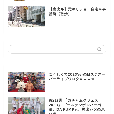
15
【恵比寿】元キリショー自宅＆事
務所【散歩】
女々しくて2023VerのMステスー
パーライブワロタｗｗｗｗ
8/21(月)「ガチャムクフェス
2023」 ゴールデンボンバー出
演、DA PUMPも…神宮花火の思