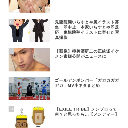
11
鬼龍院翔いらすとや風イラスト募
集→即中止→本家いらすとや即反
応→鬼龍院翔イラストに寄せた写
真撮影
12
【画像】樽美酒研二の正統派イケ
メン素顔公開がニュースに
13
ゴールデンボンバー「ガガガガガ
ガガ」MV小ネタまとめ
14
【EXILE TRIBE】メンプロって
何？と思ったら…【メンディー】