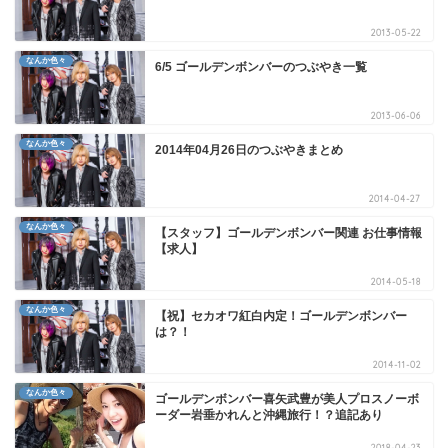
2013-05-22
なんか色々
6/5 ゴールデンボンバーのつぶやき一覧
2013-06-06
なんか色々
2014年04月26日のつぶやきまとめ
2014-04-27
なんか色々
【スタッフ】ゴールデンボンバー関連 お仕事情報
【求人】
2014-05-18
なんか色々
【祝】セカオワ紅白内定！ゴールデンボンバー
は？！
2014-11-02
なんか色々
ゴールデンボンバー喜矢武豊が美人プロスノーボ
ーダー岩垂かれんと沖縄旅行！？追記あり
2018-04-23