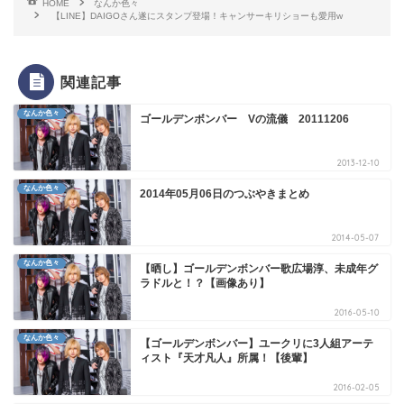
HOME
なんか色々
【LINE】DAIGOさん遂にスタンプ登場！キャンサーキリショーも愛用w
関連記事
なんか色々
ゴールデンボンバー Vの流儀 20111206
2013-12-10
なんか色々
2014年05月06日のつぶやきまとめ
2014-05-07
なんか色々
【晒し】ゴールデンボンバー歌広場淳、未成年グ
ラドルと！？【画像あり】
2016-05-10
なんか色々
【ゴールデンボンバー】ユークリに3人組アーテ
ィスト『天才凡人』所属！【後輩】
2016-02-05