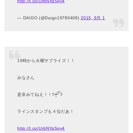
http://t.co/UrbNYqSpy4
— DAIGO (@Daigo19780408)
2015, 9月 1
19時から火曜サプライズ！！
みなさん
是非みてねえ！！ʕ•̫͡•ོʔ
ラインスタンプも４位だあ！
http://t.co/UrbNYqSpy4