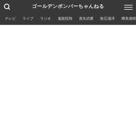
ゴールデンボンバーちゃんねる
テレビ
ライブ
ラジオ
鬼龍院翔
喜矢武豊
歌広場淳
樽美酒研