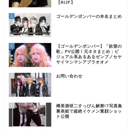
【RIJF】
2
ゴールデンボンバーの本名まとめ
3
【ゴールデンボンバー】「欲望の
歌」PV公開！元ネタまとめ：ビ
ジュアル系あるあるゼンブノセヤ
サイマシマシアブラオオメ
4
お問い合わせ
5
樽美酒研二すっぴん解禁!?写真集
裏表紙で超絶イケメン素顔ショッ
ト公開