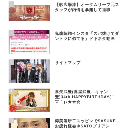
6
【歌広場淳】オータムリーフ元ス
タッフが内情を暴露して退職
7
鬼龍院翔インスタ「ズバ抜けてダ
ントツに似てる」ド下ネタ動画
8
サイトマップ
9
喜矢武豊(喜屋武豊、キャン
豊)34th HAPPYBIRTHDAY( ´
▽ ` )ﾉ★☆☆
10
樽美酒研二スッピンでSASUKE
お疲れ様会＠SATOブリアン