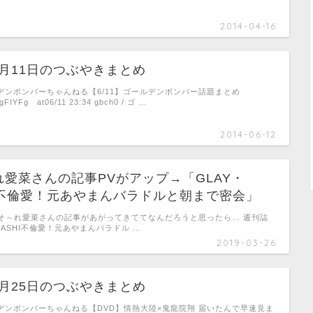
2014-04-16
06月11日のつぶやきまとめ
ゴールデンボンバーちゃんねる【6/11】ゴールデンボンバー話題まとめ
wlgFIYFg at06/11 23:34 gbch0 / ゴ …
2014-06-12
愛菜さんの記事PVがアップ→「GLAY・
HI不倫愛！元あやまんバラドルと朝まで密会」
そ～れ愛菜さんの記事があがってきててなんだろうと思ったら… 週刊誌
ISASHI不倫愛！元あやまんバラドル …
2019-03-26
06月25日のつぶやきまとめ
ゴールデンボンバーちゃんねる【DVD】情熱大陸×鬼龍院翔 届いたんで早速見ま