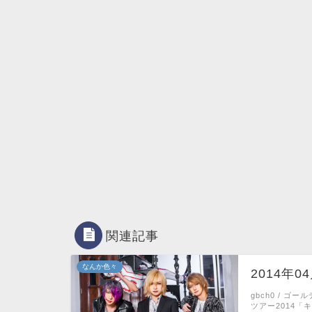
関連記事
なんか色々
2014年
gbch0 / 
ツアー2014「キ