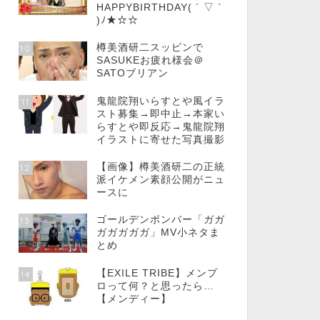
HAPPYBIRTHDAY( ´ ▽ `
)ﾉ★☆☆
樽美酒研二スッピンで
10
SASUKEお疲れ様会＠
SATOブリアン
鬼龍院翔いらすとや風イラ
11
スト募集→即中止→本家い
らすとや即反応→鬼龍院翔
イラストに寄せた写真撮影
【画像】樽美酒研二の正統
12
派イケメン素顔公開がニュ
ースに
ゴールデンボンバー「ガガ
13
ガガガガガ」MV小ネタま
とめ
【EXILE TRIBE】メンプ
14
ロって何？と思ったら…
【メンディー】