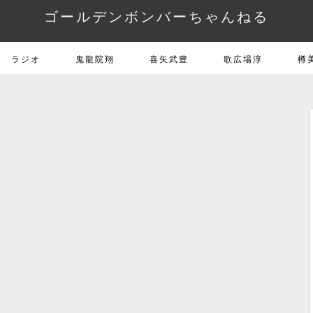
ゴールデンボンバーちゃんねる
ラジオ
鬼龍院翔
喜矢武豊
歌広場淳
樽