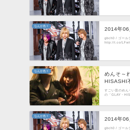
なんか色々
2014年
gbch0 / 
http://t.co/LF
なんか色々
めんそ～れ
HISAS
すごい昔のめん
の「GLAY・H
なんか色々
2014年
gbch0 / 