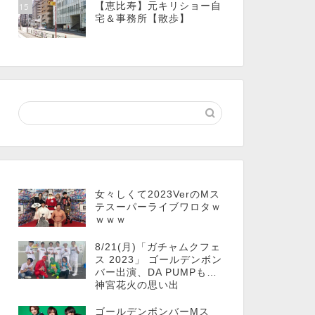
【恵比寿】元キリショー自
15
宅＆事務所【散歩】
女々しくて2023VerのMス
テスーパーライブワロタｗ
ｗｗｗ
8/21(月)「ガチャムクフェ
ス 2023」 ゴールデンボン
バー出演、DA PUMPも…
神宮花火の思い出
ゴールデンボンバーMス