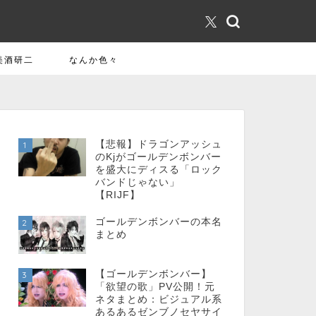
美酒研二
なんか色々
【悲報】ドラゴンアッシュ
1
のKjがゴールデンボンバー
を盛大にディスる「ロック
バンドじゃない」
【RIJF】
ゴールデンボンバーの本名
2
まとめ
【ゴールデンボンバー】
3
「欲望の歌」PV公開！元
ネタまとめ：ビジュアル系
あるあるゼンブノセヤサイ