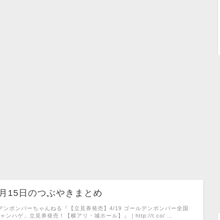
04月15日のつぶやきまとめ
ゴールデンボンバーちゃんねる『【立見券発売】4/19 ゴールデンボンバー全国
ャンハゲ」立見券発売！【横アリ・城ホール】』｜http://t.co/ …