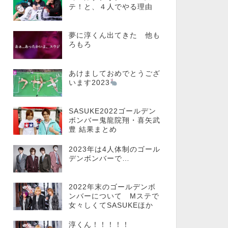
テ！と、４人でやる理由
夢に淳くん出てきた 他も
ろもろ
あけましておめでとうござ
います2023
SASUKE2022ゴールデン
ボンバー鬼龍院翔・喜矢武
豊 結果まとめ
2023年は4人体制のゴール
デンボンバーで…
2022年末のゴールデンボ
ンバーについて Mステで
女々しくてSASUKEほか
淳くん！！！！！