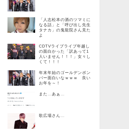
「人志松本の酒のツマミに
なる話」と「呼び出し先生
タナカ」の鬼龍院さん見た
よ
CDTVライブライブ年越し
の面白かった「訳あって1
人いません！！！」女々し
くて！！！
年末年始のゴールデンボン
バー面白いなｗｗｗ 良い
お年を～！
また…あぁ…
歌広場さん…