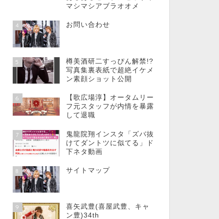
マシマシアブラオオメ
お問い合わせ
4
樽美酒研二すっぴん解禁!?
5
写真集裏表紙で超絶イケメ
ン素顔ショット公開
【歌広場淳】オータムリー
6
フ元スタッフが内情を暴露
して退職
鬼龍院翔インスタ「ズバ抜
7
けてダントツに似てる」ド
下ネタ動画
サイトマップ
8
喜矢武豊(喜屋武豊、キャ
9
ン豊)34th