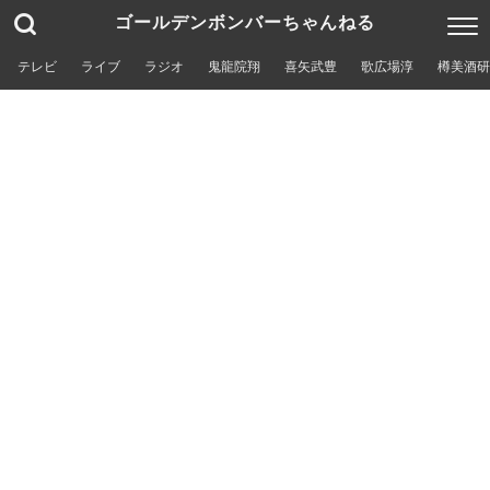
ゴールデンボンバーちゃんねる
テレビ
ライブ
ラジオ
鬼龍院翔
喜矢武豊
歌広場淳
樽美酒研