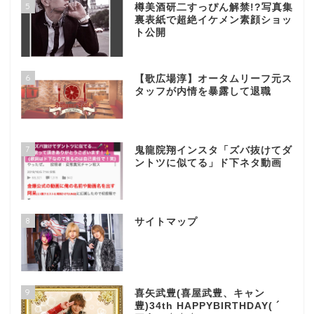
5
樽美酒研二すっぴん解禁!?写真集
裏表紙で超絶イケメン素顔ショッ
ト公開
6
【歌広場淳】オータムリーフ元ス
タッフが内情を暴露して退職
7
鬼龍院翔インスタ「ズバ抜けてダ
ントツに似てる」ド下ネタ動画
8
サイトマップ
9
喜矢武豊(喜屋武豊、キャン
豊)34th HAPPYBIRTHDAY( ´