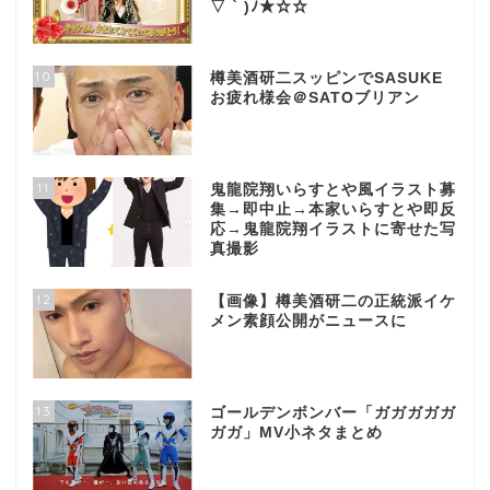
▽ ` )ﾉ★☆☆
10
樽美酒研二スッピンでSASUKE
お疲れ様会＠SATOブリアン
11
鬼龍院翔いらすとや風イラスト募
集→即中止→本家いらすとや即反
応→鬼龍院翔イラストに寄せた写
真撮影
12
【画像】樽美酒研二の正統派イケ
メン素顔公開がニュースに
13
ゴールデンボンバー「ガガガガガ
ガガ」MV小ネタまとめ