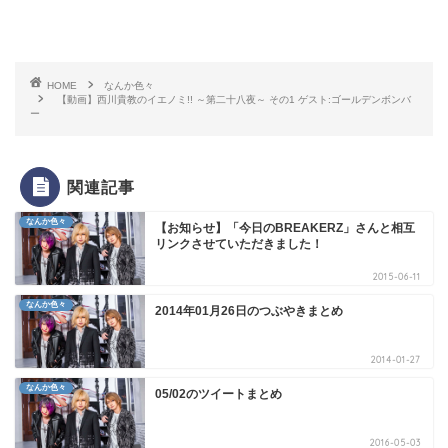
HOME
なんか色々
【動画】西川貴教のイエノミ!! ～第二十八夜～ その1 ゲスト:ゴールデンボンバ
ー
関連記事
なんか色々
【お知らせ】「今日のBREAKERZ」さんと相互
リンクさせていただきました！
2015-06-11
なんか色々
2014年01月26日のつぶやきまとめ
2014-01-27
なんか色々
05/02のツイートまとめ
2016-05-03