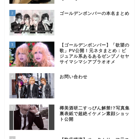
2
ゴールデンボンバーの本名まとめ
3
【ゴールデンボンバー】「欲望の
歌」PV公開！元ネタまとめ：ビ
ジュアル系あるあるゼンブノセヤ
サイマシマシアブラオオメ
4
お問い合わせ
5
樽美酒研二すっぴん解禁!?写真集
裏表紙で超絶イケメン素顔ショッ
ト公開