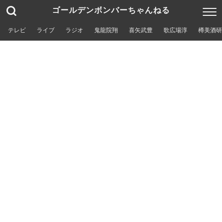
ゴールデンボンバーちゃんねる
テレビ
ライブ
ラジオ
鬼龍院翔
喜矢武豊
歌広場淳
樽美酒研