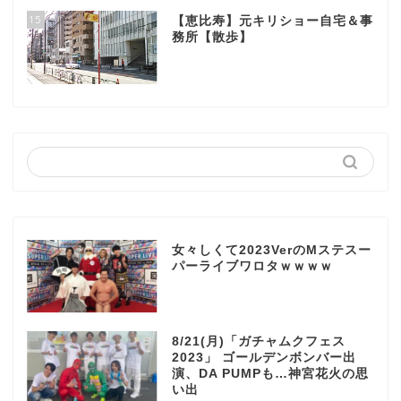
15
【恵比寿】元キリショー自宅＆事
務所【散歩】
女々しくて2023VerのMステスー
パーライブワロタｗｗｗｗ
8/21(月)「ガチャムクフェス
2023」 ゴールデンボンバー出
演、DA PUMPも…神宮花火の思
い出