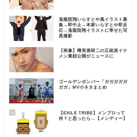
11
鬼龍院翔いらすとや風イラスト募
集→即中止→本家いらすとや即反
応→鬼龍院翔イラストに寄せた写
真撮影
12
【画像】樽美酒研二の正統派イケ
メン素顔公開がニュースに
13
ゴールデンボンバー「ガガガガガ
ガガ」MV小ネタまとめ
14
【EXILE TRIBE】メンプロって
何？と思ったら…【メンディー】