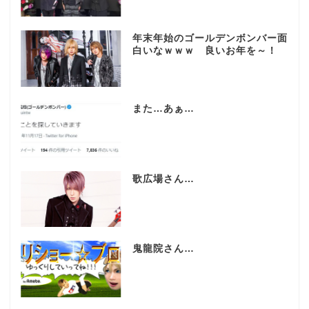
年末年始のゴールデンボンバー面
白いなｗｗｗ 良いお年を～！
また…あぁ…
歌広場さん…
鬼龍院さん…