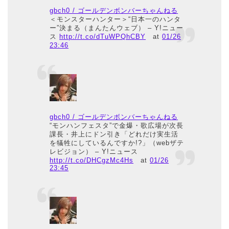
gbch0 / ゴールデンボンバーちゃんねる
＜モンスターハンター＞“日本一のハンタ
ー”決まる（まんたんウェブ） – Y!ニュー
ス
http://t.co/dTuWPQhCBY
at
01/26
23:46
gbch0 / ゴールデンボンバーちゃんねる
“モンハンフェスタ”で金爆・歌広場が次長
課長・井上にドン引き「どれだけ実生活
を犠牲にしているんですか!?」（webザテ
レビジョン） – Y!ニュース
http://t.co/DHCgzMc4Hs
at
01/26
23:45