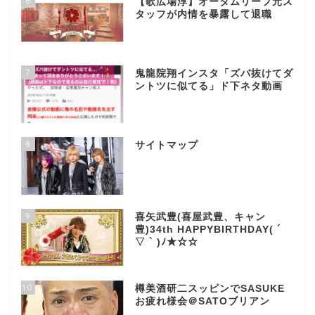
6
【歌広場淳】オータムリーフ元ス
タッフが内情を暴露して退職
7
鬼龍院翔インスタ「ズバ抜けてダ
ントツに似てる」ド下ネタ動画
8
サイトマップ
9
喜矢武豊(喜屋武豊、キャン
豊)34th HAPPYBIRTHDAY( ´
▽ ` )ﾉ★☆☆
10
樽美酒研二スッピンでSASUKE
お疲れ様会＠SATOブリアン