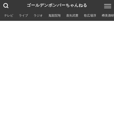
ゴールデンボンバーちゃんねる
テレビ
ライブ
ラジオ
鬼龍院翔
喜矢武豊
歌広場淳
樽美酒研