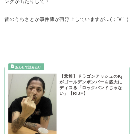
ンクが出たりして？
昔のうわさとか事件簿が再浮上していますが…(；´∀｀)
【悲報】ドラゴンアッシュのKj
がゴールデンボンバーを盛大に
ディスる「ロックバンドじゃな
い」【RIJF】