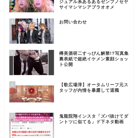
ジュアル系あるあるゼンブノセヤ
サイマシマシアブラオオメ
4
お問い合わせ
5
樽美酒研二すっぴん解禁!?写真集
裏表紙で超絶イケメン素顔ショッ
ト公開
6
【歌広場淳】オータムリーフ元ス
タッフが内情を暴露して退職
7
鬼龍院翔インスタ「ズバ抜けてダ
ントツに似てる」ド下ネタ動画