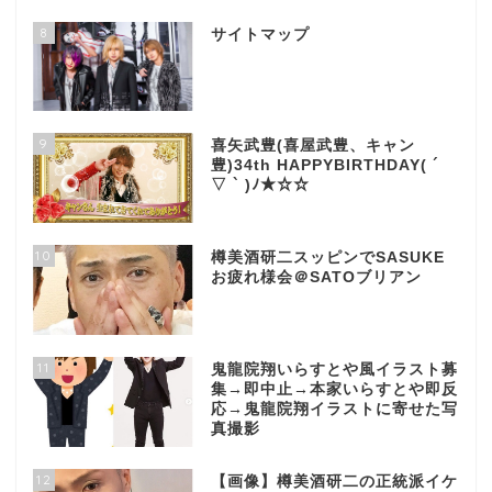
8
サイトマップ
9
喜矢武豊(喜屋武豊、キャン
豊)34th HAPPYBIRTHDAY( ´
▽ ` )ﾉ★☆☆
10
樽美酒研二スッピンでSASUKE
お疲れ様会＠SATOブリアン
11
鬼龍院翔いらすとや風イラスト募
集→即中止→本家いらすとや即反
応→鬼龍院翔イラストに寄せた写
真撮影
12
【画像】樽美酒研二の正統派イケ