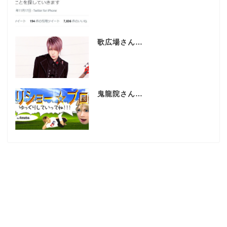
歌広場さん…
鬼龍院さん…