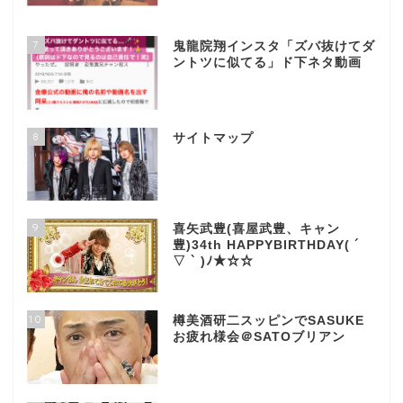
7
鬼龍院翔インスタ「ズバ抜けてダ
ントツに似てる」ド下ネタ動画
8
サイトマップ
9
喜矢武豊(喜屋武豊、キャン
豊)34th HAPPYBIRTHDAY( ´
▽ ` )ﾉ★☆☆
10
樽美酒研二スッピンでSASUKE
お疲れ様会＠SATOブリアン