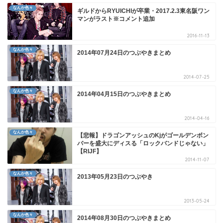
なんか色々
ギルドからRYUICHIが卒業・2017.2.3東名阪ワン
マンがラスト※コメント追加
2016-11-13
なんか色々
2014年07月24日のつぶやきまとめ
2014-07-25
なんか色々
2014年04月15日のつぶやきまとめ
2014-04-16
なんか色々
【悲報】ドラゴンアッシュのKjがゴールデンボン
バーを盛大にディスる「ロックバンドじゃない」
【RIJF】
2014-11-07
なんか色々
2013年05月23日のつぶやき
2013-05-24
なんか色々
2014年08月30日のつぶやきまとめ