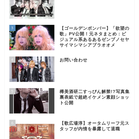
3
【ゴールデンボンバー】「欲望の
歌」PV公開！元ネタまとめ：ビ
ジュアル系あるあるゼンブノセヤ
サイマシマシアブラオオメ
4
お問い合わせ
5
樽美酒研二すっぴん解禁!?写真集
裏表紙で超絶イケメン素顔ショッ
ト公開
6
【歌広場淳】オータムリーフ元ス
タッフが内情を暴露して退職