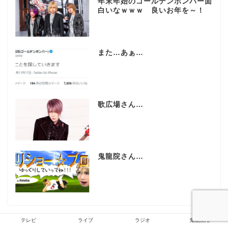
年末年始のゴールデンボンバー面
白いなｗｗｗ 良いお年を～！
また…あぁ…
歌広場さん…
鬼龍院さん…
テレビ
ライブ
ラジオ
鬼龍院翔