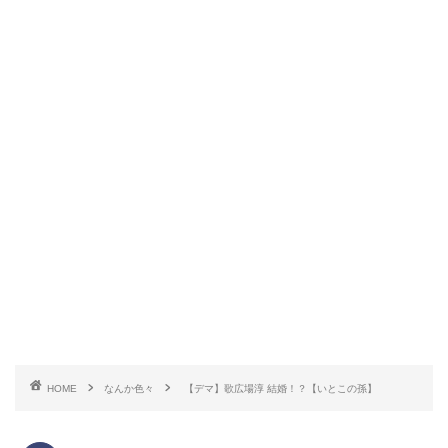
HOME
なんか色々
【デマ】歌広場淳 結婚！？【いとこの孫】