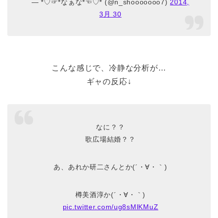
— *♡☞*なぁな*☜♡* (@n_shooooooo7)
2014,
3月 30
こんな感じで、冷静な分析が…
ギャの反応↓
なに？？
歌広場結婚？？
あ、あれか研二さんとか(´・∀・｀)
樽美酒淳か(´・∀・｀)
pic.twitter.com/ug8sMlKMuZ