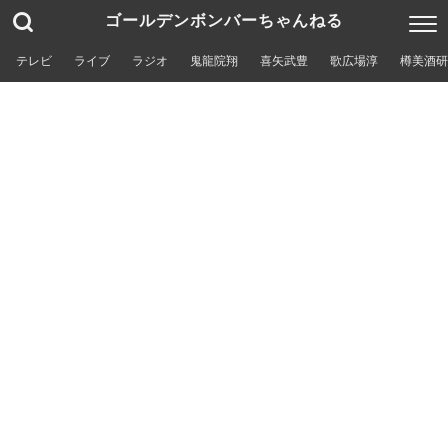
ゴールデンボンバーちゃんねる
テレビ
ライブ
ラジオ
鬼龍院翔
喜矢武豊
歌広場淳
樽美酒研