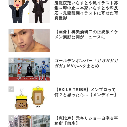
11
鬼龍院翔いらすとや風イラスト募
集→即中止→本家いらすとや即反
応→鬼龍院翔イラストに寄せた写
真撮影
12
【画像】樽美酒研二の正統派イケ
メン素顔公開がニュースに
13
ゴールデンボンバー「ガガガガガ
ガガ」MV小ネタまとめ
14
【EXILE TRIBE】メンプロって
何？と思ったら…【メンディー】
15
【恵比寿】元キリショー自宅＆事
務所【散歩】