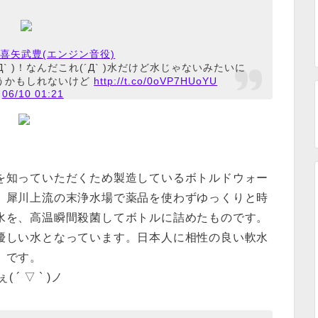
n / 喜矢武豊(エンジン音役)
 )！なんだこれ(´Д` )水だけど水じゃないみたいに
うかもしれないけど
http://t.co/0oVP7HUoYU
t
06/10 01:21
を知っていただくため製造しているボトルドウォー
、犀川上流の末浄水場で薬品を使わずゆっくりと時
水を、高温瞬間殺菌してボトルに詰めたものです。
優しい水となっています。日本人に相性の良い軟水
です。
( ´ ▽ ` )ノ