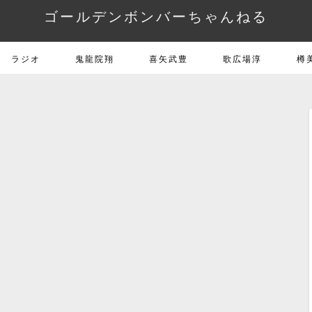
ゴールデンボンバーちゃんねる
ラジオ
鬼龍院翔
喜矢武豊
歌広場淳
樽