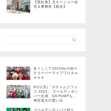
【恵比寿】元キリショー自
15
宅＆事務所【散歩】
女々しくて2023VerのMス
テスーパーライブワロタｗ
ｗｗｗ
8/21(月)「ガチャムクフェ
ス 2023」 ゴールデンボン
バー出演、DA PUMPも…
神宮花火の思い出
ゴールデンボンバーMス