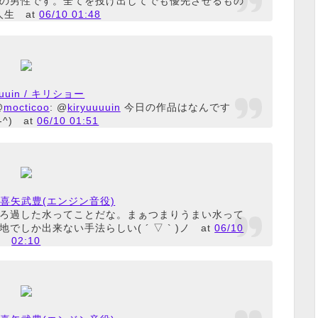
の男性です。全てを投げ出してでも優先させるもの
人生
at
06/10 01:48
uuuuin / キリショー
@
mocticoo
: @
kiryuuuuin
今日の作品はなんです
^)
at
06/10 01:51
n / 喜矢武豊(エンジン音役)
ろ過した水ってことだな。まぁつまりうまい水って
地でしか出来ない手法らしい( ´ ▽ ` )ノ
at
06/10
02:10