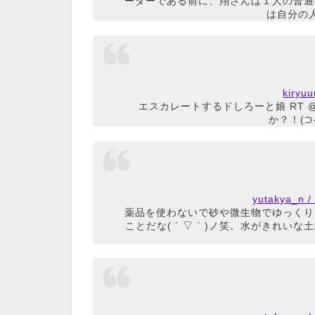
ーダーである前に、翔さんは１人の普通
は自分の
kiry
エスカレートするドしろーと娘 RT 
か？！(⊃-
yutakya_
薬品を使わないで砂や微生物でゆっくり
ことだな( ´ ▽ ` )ノ笑。水がきれいな土