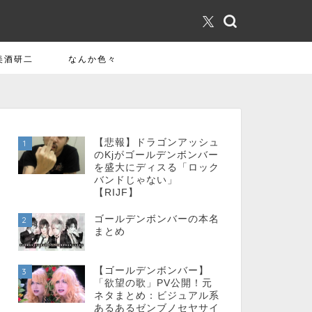
美酒研二
なんか色々
【悲報】ドラゴンアッシュ
1
のKjがゴールデンボンバー
を盛大にディスる「ロック
バンドじゃない」
【RIJF】
ゴールデンボンバーの本名
2
まとめ
【ゴールデンボンバー】
3
「欲望の歌」PV公開！元
ネタまとめ：ビジュアル系
あるあるゼンブノセヤサイ