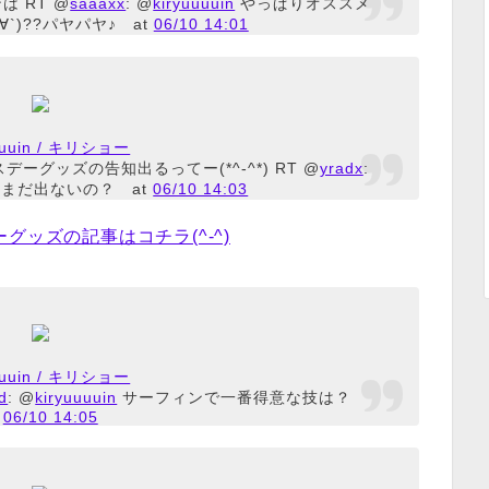
 RT @
saaaxx
: @
kiryuuuuin
やっぱりオススメ
`)??パヤパヤ♪
at
06/10 14:01
uuuuin / キリショー
グッズの告知出るってー(*^-^*) RT @
yradx
:
まだ出ないの？
at
06/10 14:03
グッズの記事はコチラ(^-^)
uuuuin / キリショー
d
: @
kiryuuuuin
サーフィンで一番得意な技は？
t
06/10 14:05