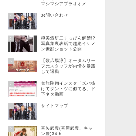
マシマシアブラオオメ
お問い合わせ
4
樽美酒研二すっぴん解禁!?
5
写真集裏表紙で超絶イケメ
ン素顔ショット公開
【歌広場淳】オータムリー
6
フ元スタッフが内情を暴露
して退職
鬼龍院翔インスタ「ズバ抜
7
けてダントツに似てる」ド
下ネタ動画
サイトマップ
8
喜矢武豊(喜屋武豊、キャ
9
ン豊)34th