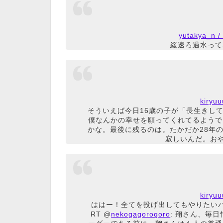
yutakya_
緩速ろ過水って
kiry
そういえば今日16歳の子が「長生きし
僕なんかの幸せを願ってくれてるようで
かな。最後に残るのは。たかだか28年
寂しいんだ。おやす
kiry
ははー！全てを投げ出してもやりたいバ
RT @
nekogagorogoro
: 翔さん、毎