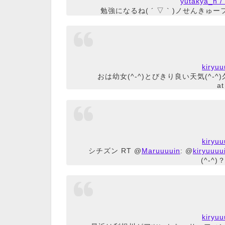
yutakya_
勉強になるね( ´ ▽ ` )ノせんきゅーフォ
kiry
おは幼女(^-^)とびきり良い天気(^-
a
kiry
シチズン RT @
Maruuuuin
: @
kiryuuuu
(^-^)
kiry