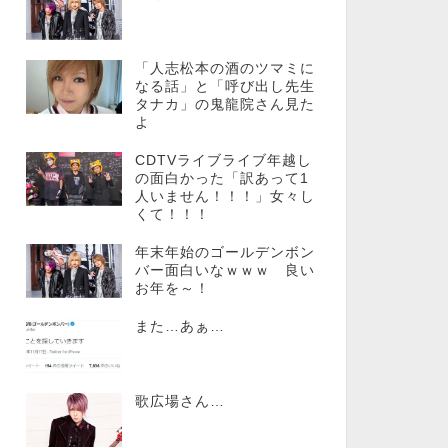
「人志松本の酒のツマミに
なる話」と「呼び出し先生
タナカ」の鬼龍院さん見た
よ
CDTVライブライブ年越し
の面白かった「訳あって1
人いません！！！」女々し
くて！！！
年末年始のゴールデンボン
バー面白いなｗｗｗ 良い
お年を～！
また…あぁ…
歌広場さん…