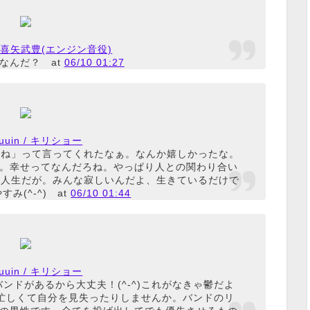
n / 喜矢武豊(エンジン音役)
なんだ？
at
06/10 01:27
uuuuin / キリショー
てね」って言ってくれたなぁ。なんか嬉しかったな。
。幸せってなんだろね。やっぱり人との関わり合い
の人生だが。みんな寂しいんだよ、生きているだけで
み(^-^)
at
06/10 01:44
uuuuin / キリショー
ンドがあるから大丈夫！(^-^)これがなきゃ鬱だよ
日忙しくて自分を見失ったりしませんか。バンドのリ