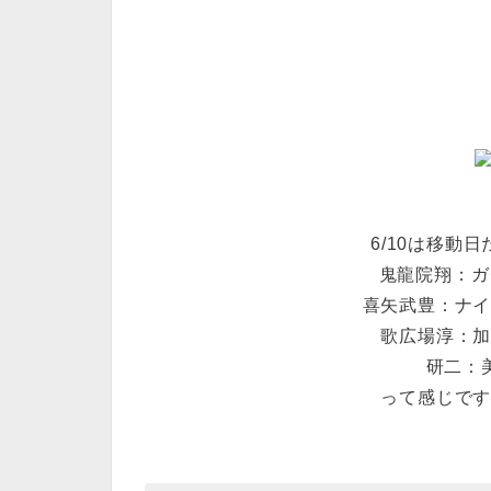
6/10は移動日
鬼龍院翔：ガ
喜矢武豊：ナ
歌広場淳：
研二：
って感じで