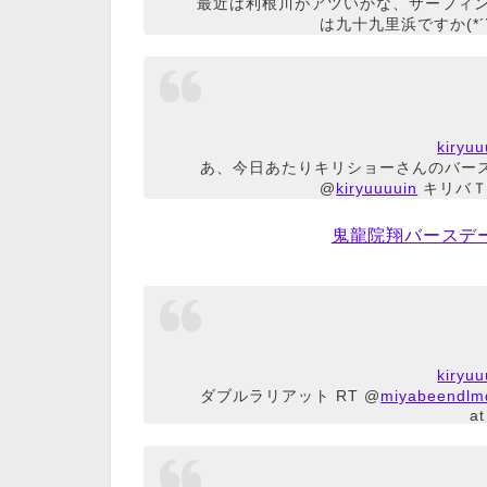
最近は利根川がアツいかな、サーフィンは
は九十九里浜ですか(*´∀
kiry
あ、今日あたりキリショーさんのバースデー
@
kiryuuuuin
キリバＴ
鬼龍院翔バースデー
kiry
ダブルラリアット RT @
miyabeendlm
a