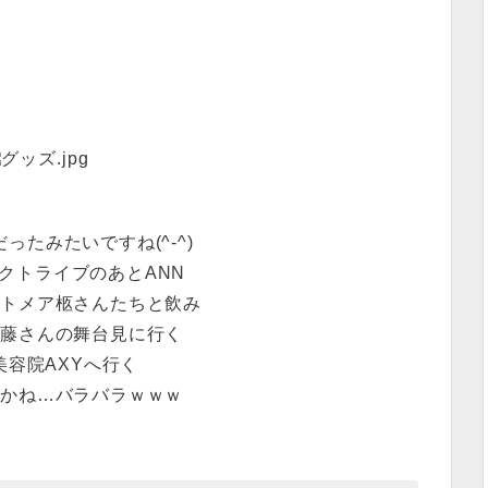
だったみたいですね(^-^)
クトライブのあとANN
イトメア柩さんたちと飲み
加藤さんの舞台見に行く
美容院AXYへ行く
すかね…バラバラｗｗｗ