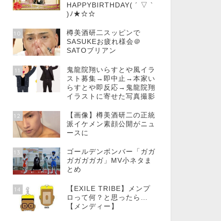
HAPPYBIRTHDAY( ´ ▽ `
)ﾉ★☆☆
樽美酒研二スッピンで
10
SASUKEお疲れ様会＠
SATOブリアン
鬼龍院翔いらすとや風イラ
11
スト募集→即中止→本家い
らすとや即反応→鬼龍院翔
イラストに寄せた写真撮影
【画像】樽美酒研二の正統
12
派イケメン素顔公開がニュ
ースに
ゴールデンボンバー「ガガ
13
ガガガガガ」MV小ネタま
とめ
【EXILE TRIBE】メンプ
14
ロって何？と思ったら…
【メンディー】