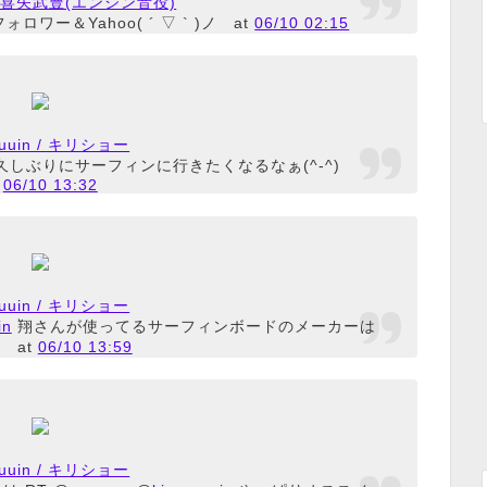
n / 喜矢武豊(エンジン音役)
ロワー＆Yahoo( ´ ▽ ` )ノ
at
06/10 02:15
uuuuin / キリショー
^)久しぶりにサーフィンに行きたくなるなぁ(^-^)
t
06/10 13:32
uuuuin / キリショー
in
翔さんが使ってるサーフィンボードのメーカーは
？
at
06/10 13:59
uuuuin / キリショー