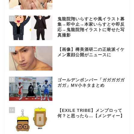
11
鬼龍院翔いらすとや風イラスト募
集→即中止→本家いらすとや即反
応→鬼龍院翔イラストに寄せた写
真撮影
12
【画像】樽美酒研二の正統派イケ
メン素顔公開がニュースに
13
ゴールデンボンバー「ガガガガガ
ガガ」MV小ネタまとめ
14
【EXILE TRIBE】メンプロって
何？と思ったら…【メンディー】