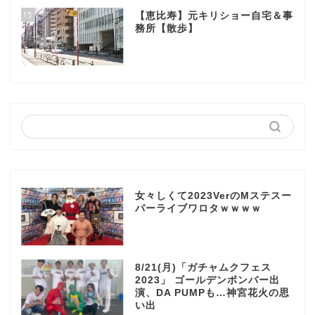
15
【恵比寿】元キリショー自宅＆事
務所【散歩】
女々しくて2023VerのMステスー
パーライブワロタｗｗｗｗ
8/21(月)「ガチャムクフェス
2023」 ゴールデンボンバー出
演、DA PUMPも…神宮花火の思
い出