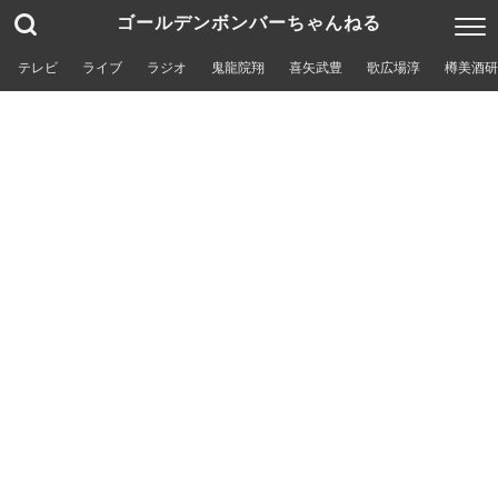
ゴールデンボンバーちゃんねる
テレビ
ライブ
ラジオ
鬼龍院翔
喜矢武豊
歌広場淳
樽美酒研