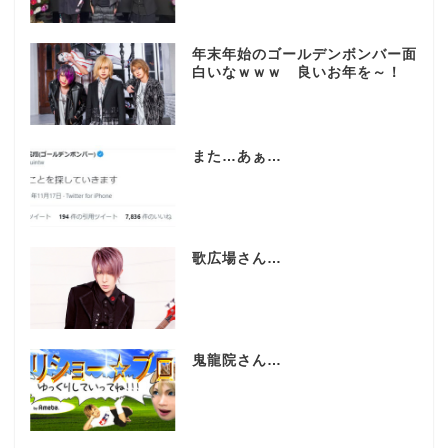
年末年始のゴールデンボンバー面
白いなｗｗｗ 良いお年を～！
また…あぁ…
歌広場さん…
鬼龍院さん…