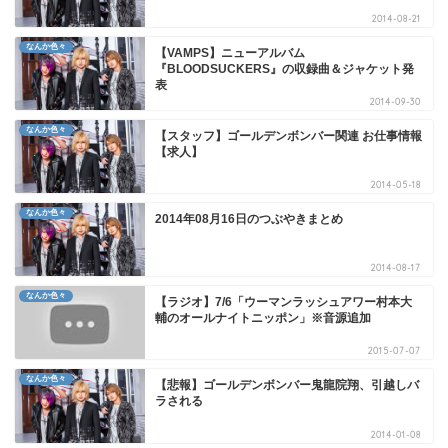
2014-08-21
なんか色々
【VAMPS】ニューアルバム
『BLOODSUCKERS』の収録曲＆ジャケット発
表
2014-09-30
なんか色々
【スタッフ】ゴールデンボンバー関連 お仕事情報
【求人】
2014-05-18
なんか色々
2014年08月16日のつぶやきまとめ
2014-08-17
なんか色々
【ラジオ】7/6「ウーマンラッシュアワー村本大
輔のオールナイトニッポン」※音源追加
2015-07-07
なんか色々
【悲報】ゴールデンボンバー鬼龍院翔、引越しバ
ラされる
2014-01-08