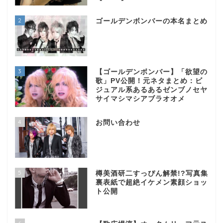
2
ゴールデンボンバーの本名まとめ
3
【ゴールデンボンバー】「欲望の
歌」PV公開！元ネタまとめ：ビ
ジュアル系あるあるゼンブノセヤ
サイマシマシアブラオオメ
4
お問い合わせ
5
樽美酒研二すっぴん解禁!?写真集
裏表紙で超絶イケメン素顔ショッ
ト公開