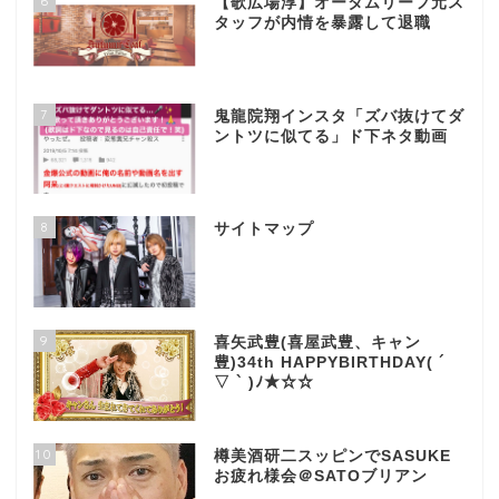
6
【歌広場淳】オータムリーフ元ス
タッフが内情を暴露して退職
7
鬼龍院翔インスタ「ズバ抜けてダ
ントツに似てる」ド下ネタ動画
8
サイトマップ
9
喜矢武豊(喜屋武豊、キャン
豊)34th HAPPYBIRTHDAY( ´
▽ ` )ﾉ★☆☆
10
樽美酒研二スッピンでSASUKE
お疲れ様会＠SATOブリアン