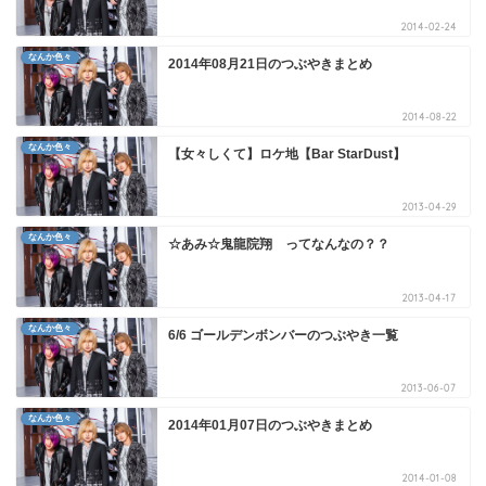
2014-02-24
なんか色々
2014年08月21日のつぶやきまとめ
2014-08-22
なんか色々
【女々しくて】ロケ地【Bar StarDust】
2013-04-29
なんか色々
☆あみ☆鬼龍院翔 ってなんなの？？
2013-04-17
なんか色々
6/6 ゴールデンボンバーのつぶやき一覧
2013-06-07
なんか色々
2014年01月07日のつぶやきまとめ
2014-01-08