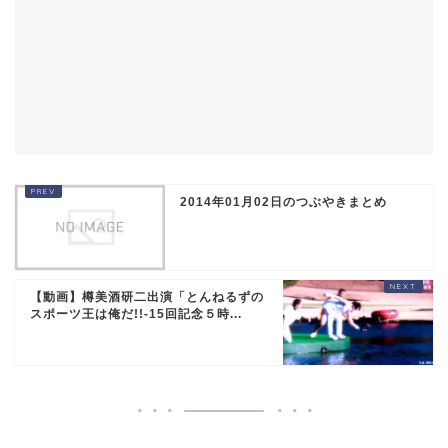
2014年01月02日のつぶやきまとめ
【動画】樽美酒研二出演「とんねるずの
スポーツ王は俺だ!!-15回記念５時...