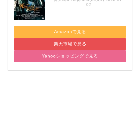
02
Amazonで見る
楽天市場で見る
Yahooショッピングで見る