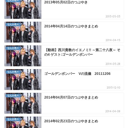
なんか色々
2013年05月02日のつぶやき
2013-05-03
なんか色々
2014年04月14日のつぶやきまとめ
2014-04-15
なんか色々
【動画】西川貴教のイエノミ!! ～第二十八夜～ そ
の4 ゲスト:ゴールデンボンバー
2014-05-28
なんか色々
ゴールデンボンバー Vの流儀 20111206
2013-12-10
なんか色々
2014年04月07日のつぶやきまとめ
2014-04-08
なんか色々
2014年02月23日のつぶやきまとめ