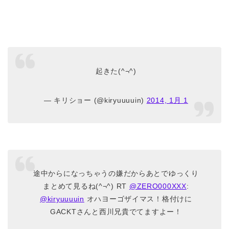
起きた(^¬^)
— キリショー (@kiryuuuuin)
2014, 1月 1
途中からになっちゃうの嫌だからあとでゆっくり
まとめて見るね(^¬^) RT
@ZERO000XXX
:
@kiryuuuuin
オハヨーゴザイマス！格付けに
GACKTさんと西川兄貴でてますよー！