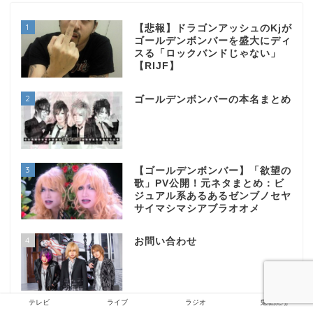
1
【悲報】ドラゴンアッシュのKjが
ゴールデンボンバーを盛大にディ
スる「ロックバンドじゃない」
【RIJF】
2
ゴールデンボンバーの本名まとめ
3
【ゴールデンボンバー】「欲望の
歌」PV公開！元ネタまとめ：ビ
ジュアル系あるあるゼンブノセヤ
サイマシマシアブラオオメ
4
お問い合わせ
テレビ
ライブ
ラジオ
鬼龍院翔
5
樽美酒研二すっぴん解禁!?写真集