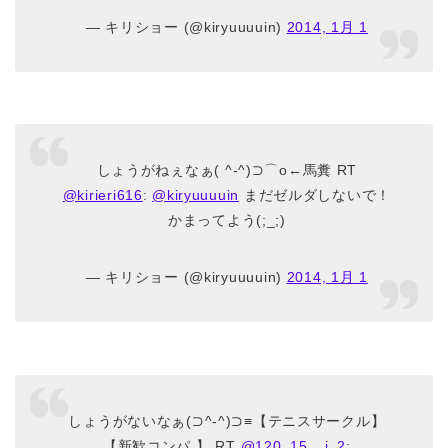
— キリショー (@kiryuuuuin)
2014, 1月 1
しょうがねぇなぁ( ^-^)⊃⌒ο←馬糞 RT
@kirieri616
:
@kiryuuuuin
まだゼルダしないで！
かまってよう(;_;)
— キリショー (@kiryuuuuin)
2014, 1月 1
しょうがないなぁ(⊃^-^)⊃≡【テニスサークル】
【新歓コンパ 】 RT
@120_15__i_2
: