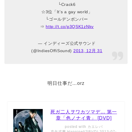
└Crack6
☆3位「It’s a gay world」
└ゴールデンボンバー
⇒
http://t.co/p3QSK1zNkv
— インディーズ公式サウンド
(@IndiesOffiSound)
2013, 12月 31
明日仕事だ…orz
死ガ二人ヲワカツマデ… 第一
章「色ノナイ青」 [DVD]
posted with
カエレバ
喜矢武豊 Happinet(SB)(D) 2013-07-