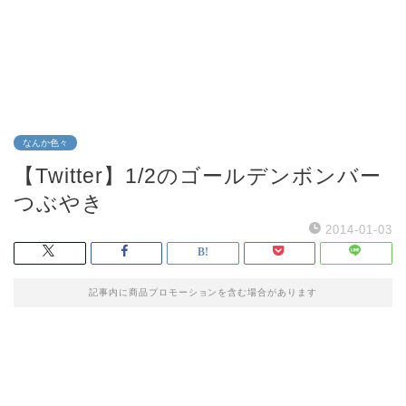
なんか色々
【Twitter】1/2のゴールデンボンバー
つぶやき
2014-01-03
記事内に商品プロモーションを含む場合があります