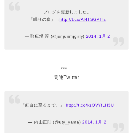
ブログを更新しました。
「眠りの森」→
http://t.co/Al4TSGPTls
— 歌広場 淳 (@junjunmjgirly)
2014, 1月 2
***
関連Twitter
「紅白に至るまで。」
http://t.co/kzOVYfLH3U
— 内山正則 (@uty_yama)
2014, 1月 2