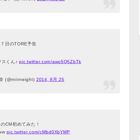
７日のTORE予告
ヤスくん♪
pic.twitter.com/awo5Q5ZbTk
(@miirneight)
2014, 8月 25
！のCM初めてみた！
ww
pic.twitter.com/cMbd0XbYMP