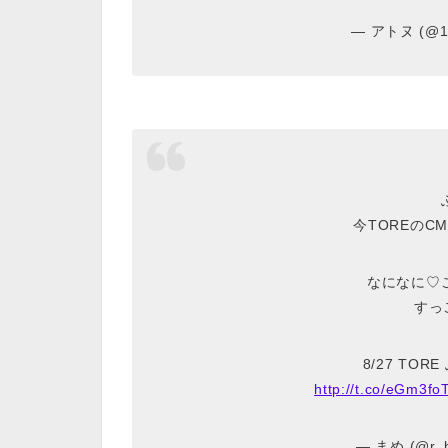
— アトヌ (@1t
今TOREのC
なになに♡
すっ
8/27 TO
http://t.co/eGm3f
— まめ (@r_