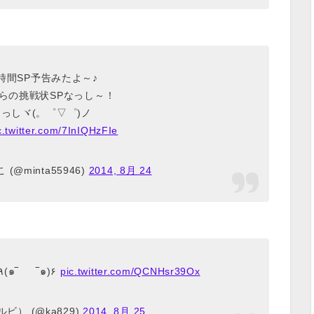
２時間SP予告みたよ～♪
らの挑戦状SPなっし～！
っしヾ(。゜▽゜)ノ
c.twitter.com/7InIQHzFIe
@minta55946)
2014, 8月 24
TORE！8月27日、夜7時からー٩(๑‾ ‾๑)۶
pic.twitter.com/QCNHsr39Ox
ビ） (@ka829)
2014, 8月 25