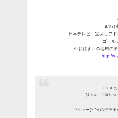
8/27(
日本テレビ「宝探しアドベ
ゴール
※お住まいの地域の
http://w
TOREの
はあん、可愛い
— マシュー(^-^∩)今年三十路