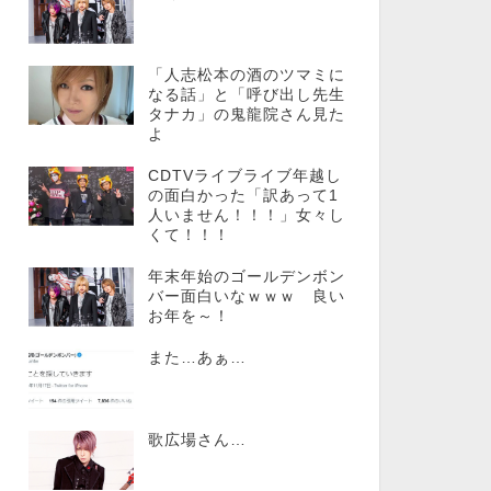
「人志松本の酒のツマミに
なる話」と「呼び出し先生
タナカ」の鬼龍院さん見た
よ
CDTVライブライブ年越し
の面白かった「訳あって1
人いません！！！」女々し
くて！！！
年末年始のゴールデンボン
バー面白いなｗｗｗ 良い
お年を～！
また…あぁ…
歌広場さん…