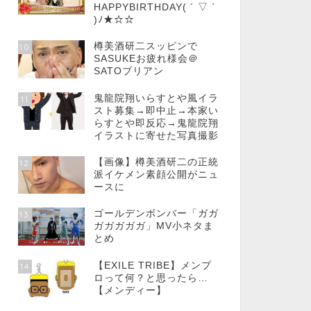
HAPPYBIRTHDAY( ´ ▽ `
)ﾉ★☆☆
樽美酒研二スッピンで
10
SASUKEお疲れ様会＠
SATOブリアン
鬼龍院翔いらすとや風イラ
11
スト募集→即中止→本家い
らすとや即反応→鬼龍院翔
イラストに寄せた写真撮影
【画像】樽美酒研二の正統
12
派イケメン素顔公開がニュ
ースに
ゴールデンボンバー「ガガ
13
ガガガガガ」MV小ネタま
とめ
【EXILE TRIBE】メンプ
14
ロって何？と思ったら…
【メンディー】