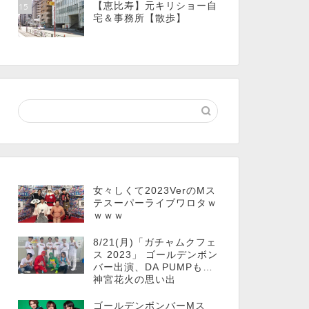
【恵比寿】元キリショー自
15
宅＆事務所【散歩】
女々しくて2023VerのMス
テスーパーライブワロタｗ
ｗｗｗ
8/21(月)「ガチャムクフェ
ス 2023」 ゴールデンボン
バー出演、DA PUMPも…
神宮花火の思い出
ゴールデンボンバーMス