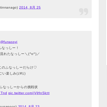
innanago)
2014, 8月 25
@funassyi
ふなっしー！
M流れたなっしー＼(^o^)／
このふなっしーだらけ♡
ごい楽しみ(≧∀≦)
RE ふなっしーからの挑戦状
oTTnd
pic.twitter.com/jVjHnSlctt
hunapoco)
2014, 8月 23