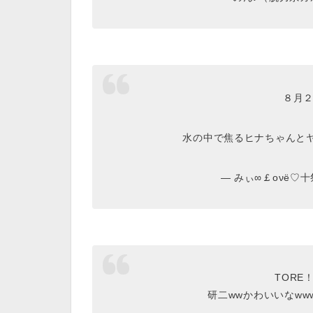
８月２
水の中で焦るヒナちゃんと
— みぃ∞￡ονё♡十祭 
TORE
研二wwかわいいなww