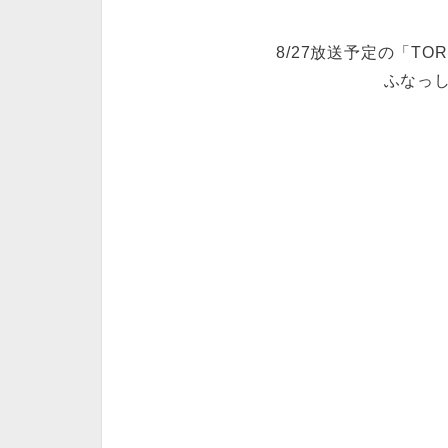
8/27放送予定の「T
ふなっし