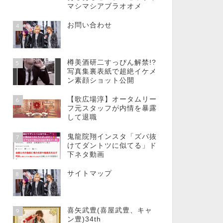
マシマシアブラオオメ
お問い合わせ
4
樽美酒研二すっぴん解禁!?
5
写真集裏表紙で超絶イケメ
ン素顔ショット公開
【歌広場淳】オータムリー
6
フ元スタッフが内情を暴露
して退職
鬼龍院翔インスタ「ズバ抜
7
けてダントツに似てる」ド
下ネタ動画
サイトマップ
8
喜矢武豊(喜屋武豊、キャ
9
ン豊)34th