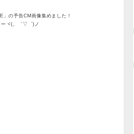
ORE」の予告CM画像集めました！
ーヾ(。゜▽゜)ノ