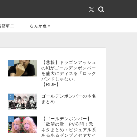
美酒研二
なんか色々
【悲報】ドラゴンアッシュ
1
のKjがゴールデンボンバー
を盛大にディスる「ロック
バンドじゃない」
【RIJF】
ゴールデンボンバーの本名
2
まとめ
【ゴールデンボンバー】
3
「欲望の歌」PV公開！元
ネタまとめ：ビジュアル系
あるあるゼンブノセヤサイ