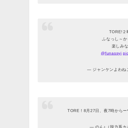
TORE!
ふなっし～か
楽しみな
@funassyi
pi
— ジャンケンよわねこ (
— のん♪（脱力系カル