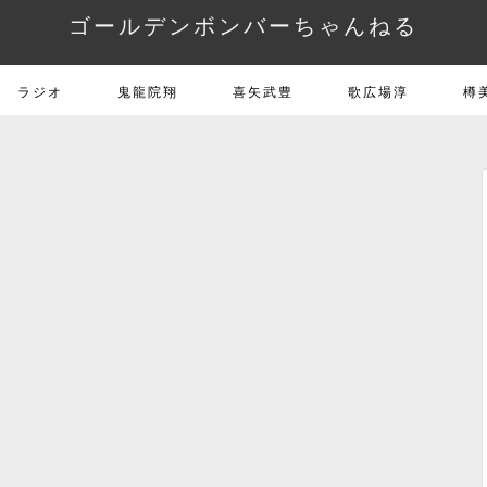
ゴールデンボンバーちゃんねる
ラジオ
鬼龍院翔
喜矢武豊
歌広場淳
樽