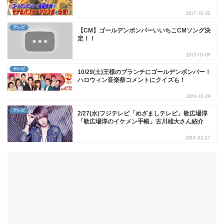
2017-10-22
テレビ
【CM】ゴールデンボンバーいいちこCMソング決
定！！
2013-10-09
テレビ
10/29(土)王様のブランチにゴールデンボンバー！
ハロウィン音楽祭コメントにクイズも！
2016-10-29
テレビ
2/27(水)フジテレビ「めざましテレビ」歌広場淳
「歌広場淳のイケメン手帳」古川雄大さん紹介
2019-02-27