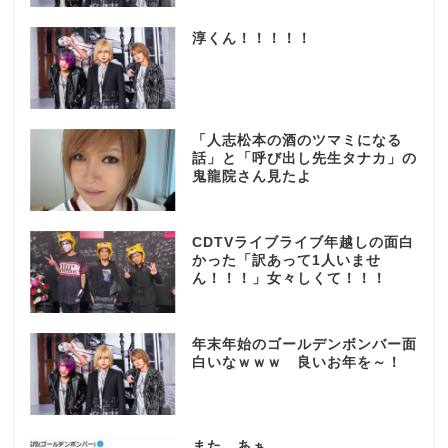
淳くん！！！！！
「人志松本の酒のツマミになる
話」と「呼び出し先生タナカ」の
鬼龍院さん見たよ
CDTVライブライブ年越しの面白
かった「訳あって1人いませ
ん！！！」女々しくて！！！
年末年始のゴールデンボンバー面
白いなｗｗｗ 良いお年を～！
また…あぁ…