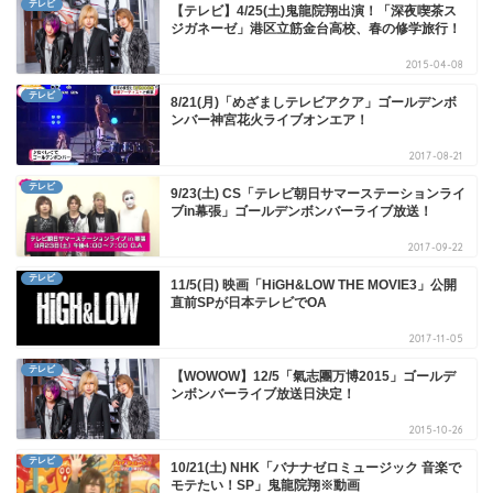
テレビ
【テレビ】4/25(土)鬼龍院翔出演！「深夜喫茶ス
ジガネーゼ」港区立筋金台高校、春の修学旅行！
2015-04-08
テレビ
8/21(月)「めざましテレビアクア」ゴールデンボ
ンバー神宮花火ライブオンエア！
2017-08-21
テレビ
9/23(土) CS「テレビ朝日サマーステーションライ
ブin幕張」ゴールデンボンバーライブ放送！
2017-09-22
テレビ
11/5(日) 映画「HiGH&LOW THE MOVIE3」公開
直前SPが日本テレビでOA
2017-11-05
テレビ
【WOWOW】12/5「氣志團万博2015」ゴールデ
ンボンバーライブ放送日決定！
2015-10-26
テレビ
10/21(土) NHK「バナナゼロミュージック 音楽で
モテたい！SP」鬼龍院翔※動画