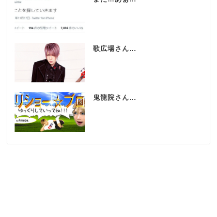
歌広場さん…
鬼龍院さん…