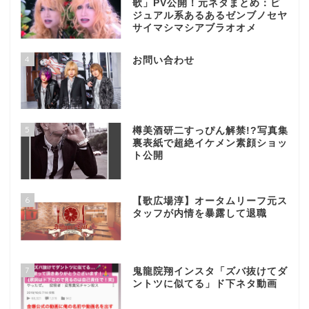
歌」PV公開！元ネタまとめ：ビ
ジュアル系あるあるゼンブノセヤ
サイマシマシアブラオオメ
4
お問い合わせ
5
樽美酒研二すっぴん解禁!?写真集
裏表紙で超絶イケメン素顔ショッ
ト公開
6
【歌広場淳】オータムリーフ元ス
タッフが内情を暴露して退職
7
鬼龍院翔インスタ「ズバ抜けてダ
ントツに似てる」ド下ネタ動画