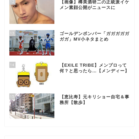
12
【画像】樽美酒研二の正統派イケ
メン素顔公開がニュースに
13
ゴールデンボンバー「ガガガガガ
ガガ」MV小ネタまとめ
14
【EXILE TRIBE】メンプロって
何？と思ったら…【メンディー】
15
【恵比寿】元キリショー自宅＆事
務所【散歩】