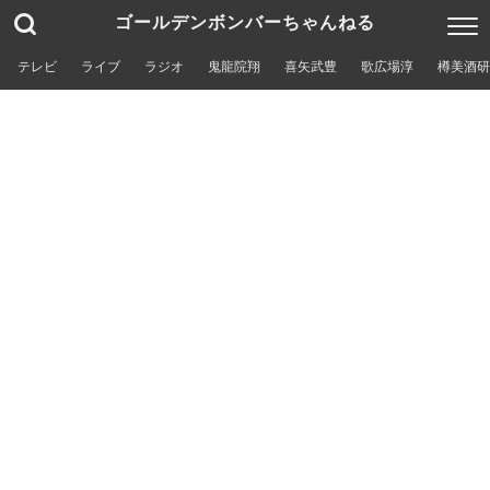
ゴールデンボンバーちゃんねる
テレビ
ライブ
ラジオ
鬼龍院翔
喜矢武豊
歌広場淳
樽美酒研