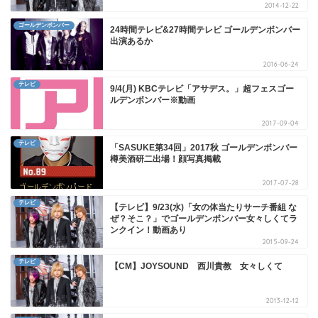
2014-12-22
ゴールデンボンバー
24時間テレビ&27時間テレビ ゴールデンボンバー
出演あるか
2016-06-24
テレビ
9/4(月) KBCテレビ「アサデス。」超フェスゴー
ルデンボンバー※動画
2017-09-04
テレビ
「SASUKE第34回」2017秋 ゴールデンボンバー
樽美酒研二出場！顔写真掲載
2017-07-28
テレビ
【テレビ】9/23(水)「女の体当たりサーチ番組 な
ぜ？そこ？」でゴールデンボンバー女々しくてラ
ンクイン！動画あり
2015-09-24
テレビ
【CM】JOYSOUND 西川貴教 女々しくて
2013-12-12