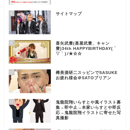
8
サイトマップ
9
喜矢武豊(喜屋武豊、キャン
豊)34th HAPPYBIRTHDAY( ´
▽ ` )ﾉ★☆☆
10
樽美酒研二スッピンでSASUKE
お疲れ様会＠SATOブリアン
11
鬼龍院翔いらすとや風イラスト募
集→即中止→本家いらすとや即反
応→鬼龍院翔イラストに寄せた写
真撮影