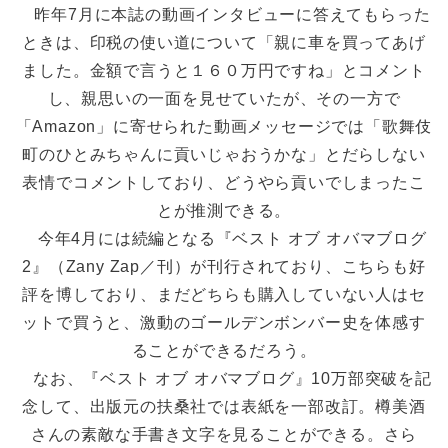
昨年7月に本誌の動画インタビューに答えてもらった
ときは、印税の使い道について「親に車を買ってあげ
ました。金額で言うと１６０万円ですね」とコメント
し、親思いの一面を見せていたが、その一方で
「Amazon」に寄せられた動画メッセージでは「歌舞伎
町のひとみちゃんに貢いじゃおうかな」とだらしない
表情でコメントしており、どうやら貢いでしまったこ
とが推測できる。
今年4月には続編となる『ベスト オブ オバマブログ
2』（Zany Zap／刊）が刊行されており、こちらも好
評を博しており、まだどちらも購入していない人はセ
ットで買うと、激動のゴールデンボンバー史を体感す
ることができるだろう。
なお、『ベスト オブ オバマブログ』10万部突破を記
念して、出版元の扶桑社では表紙を一部改訂。樽美酒
さんの素敵な手書き文字を見ることができる。さら