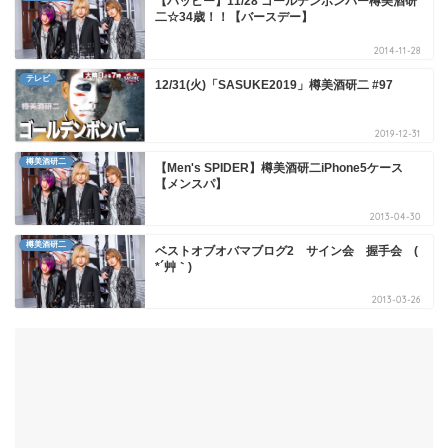
【ハッピー】11/28 ゴールデンボンバー樽美酒研
二☆34歳！！【バースデー】
2014-11-28
テレビ
12/31(火)「SASUKE2019」樽美酒研二 #97
2019-12-31
樽美酒研二
【Men's SPIDER】樽美酒研二iPhone5ケース
【メンスパ】
2013-04-30
樽美酒研二
ベストオブオバマブログ2 サイン会 握手会 (
*´艸｀)
2013-03-26