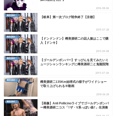
2016-08-06
樽美酒研二
【岐阜】第一次ブログ戦争終了【京都】
2013-07-28
樽美酒研二
【ドンドンドン】樽美酒研二の囚人服はここで購
入【ドンキ】
2013-09-08
樽美酒研二
【ゴールデンボンバー】すっぴんを見てみたいミ
ュージシャンランキングに樽美酒研二と鬼龍院翔
2015-07-06
樽美酒研二
樽美酒研二135Km始球式の様子がワイドショー
で取り上げられる※動画
2018-06-28
樽美酒研二
【画像】Anli Pollicinoライブでゴールデンボンバ
ー樽美酒研二コス「†ザ・V系っぽい曲†」生演奏
2015-06-27