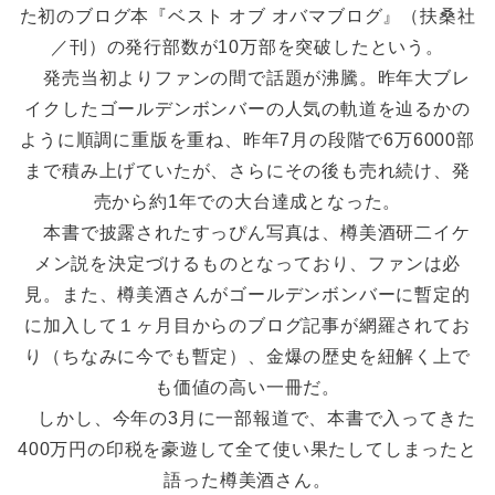
た初のブログ本『ベスト オブ オバマブログ』（扶桑社
／刊）の発行部数が10万部を突破したという。
発売当初よりファンの間で話題が沸騰。昨年大ブレ
イクしたゴールデンボンバーの人気の軌道を辿るかの
ように順調に重版を重ね、昨年7月の段階で6万6000部
まで積み上げていたが、さらにその後も売れ続け、発
売から約1年での大台達成となった。
本書で披露されたすっぴん写真は、樽美酒研二イケ
メン説を決定づけるものとなっており、ファンは必
見。また、樽美酒さんがゴールデンボンバーに暫定的
に加入して１ヶ月目からのブログ記事が網羅されてお
り（ちなみに今でも暫定）、金爆の歴史を紐解く上で
も価値の高い一冊だ。
しかし、今年の3月に一部報道で、本書で入ってきた
400万円の印税を豪遊して全て使い果たしてしまったと
語った樽美酒さん。