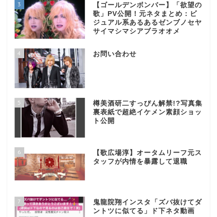
3
【ゴールデンボンバー】「欲望の
歌」PV公開！元ネタまとめ：ビ
ジュアル系あるあるゼンブノセヤ
サイマシマシアブラオオメ
4
お問い合わせ
5
樽美酒研二すっぴん解禁!?写真集
裏表紙で超絶イケメン素顔ショッ
ト公開
6
【歌広場淳】オータムリーフ元ス
タッフが内情を暴露して退職
7
鬼龍院翔インスタ「ズバ抜けてダ
ントツに似てる」ド下ネタ動画