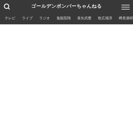
ゴールデンボンバーちゃんねる
テレビ
ライブ
ラジオ
鬼龍院翔
喜矢武豊
歌広場淳
樽美酒研