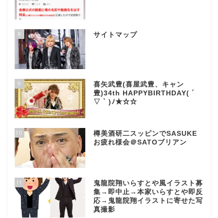
8
サイトマップ
9
喜矢武豊(喜屋武豊、キャン
豊)34th HAPPYBIRTHDAY( ´
▽ ` )ﾉ★☆☆
10
樽美酒研二スッピンでSASUKE
お疲れ様会＠SATOブリアン
11
鬼龍院翔いらすとや風イラスト募
集→即中止→本家いらすとや即反
応→鬼龍院翔イラストに寄せた写
真撮影