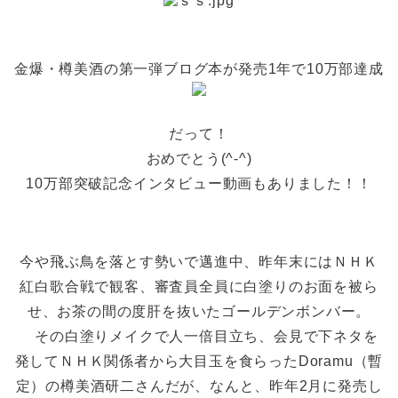
金爆・樽美酒の第一弾ブログ本が発売1年で10万部達成
だって！
おめでとう(^-^)
10万部突破記念インタビュー動画もありました！！
今や飛ぶ鳥を落とす勢いで邁進中、昨年末にはＮＨＫ
紅白歌合戦で観客、審査員全員に白塗りのお面を被ら
せ、お茶の間の度肝を抜いたゴールデンボンバー。
その白塗りメイクで人一倍目立ち、会見で下ネタを
発してＮＨＫ関係者から大目玉を食らったDoramu（暫
定）の樽美酒研二さんだが、なんと、昨年2月に発売し