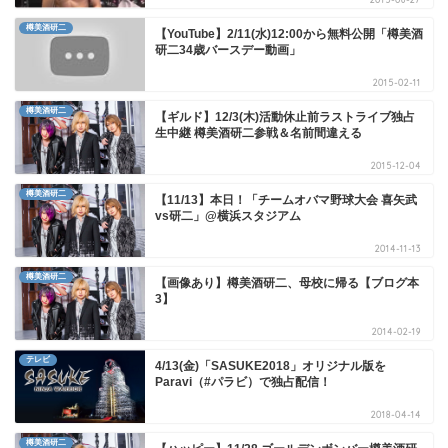
樽美酒研二
【YouTube】2/11(水)12:00から無料公開「樽美酒
研二34歳バースデー動画」
2015-02-11
樽美酒研二
【ギルド】12/3(木)活動休止前ラストライブ独占
生中継 樽美酒研二参戦＆名前間違える
2015-12-04
樽美酒研二
【11/13】本日！「チームオバマ野球大会 喜矢武
vs研二」@横浜スタジアム
2014-11-13
樽美酒研二
【画像あり】樽美酒研二、母校に帰る【ブログ本
3】
2014-02-19
テレビ
4/13(金)「SASUKE2018」オリジナル版を
Paravi（#パラビ）で独占配信！
2018-04-14
樽美酒研二