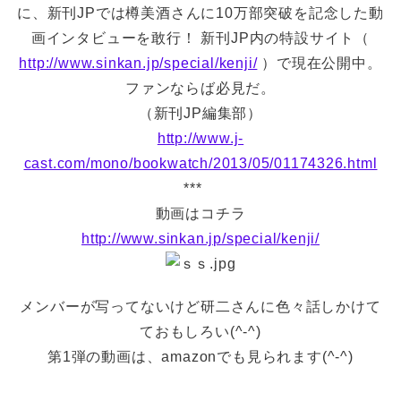
に、新刊JPでは樽美酒さんに10万部突破を記念した動
画インタビューを敢行！ 新刊JP内の特設サイト（
http://www.sinkan.jp/special/kenji/
）で現在公開中。
ファンならば必見だ。
（新刊JP編集部）
http://www.j-
cast.com/mono/bookwatch/2013/05/01174326.html
***
動画はコチラ
http://www.sinkan.jp/special/kenji/
メンバーが写ってないけど研二さんに色々話しかけて
ておもしろい(^-^)
第1弾の動画は、amazonでも見られます(^-^)