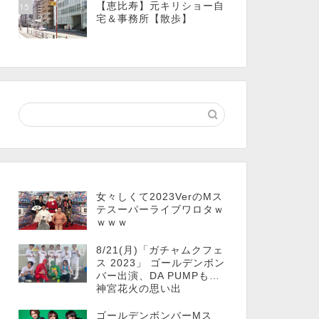
【恵比寿】元キリショー自
15
宅＆事務所【散歩】
女々しくて2023VerのMス
テスーパーライブワロタｗ
ｗｗｗ
8/21(月)「ガチャムクフェ
ス 2023」 ゴールデンボン
バー出演、DA PUMPも…
神宮花火の思い出
ゴールデンボンバーMス