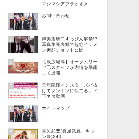
マシマシアブラオオメ
お問い合わせ
4
樽美酒研二すっぴん解禁!?
5
写真集裏表紙で超絶イケメ
ン素顔ショット公開
【歌広場淳】オータムリー
6
フ元スタッフが内情を暴露
して退職
鬼龍院翔インスタ「ズバ抜
7
けてダントツに似てる」ド
下ネタ動画
サイトマップ
8
喜矢武豊(喜屋武豊、キャ
9
ン豊)34th