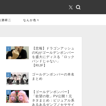
美酒研二
なんか色々
【悲報】ドラゴンアッシュ
1
のKjがゴールデンボンバー
を盛大にディスる「ロック
バンドじゃない」
【RIJF】
ゴールデンボンバーの本名
2
まとめ
【ゴールデンボンバー】
3
「欲望の歌」PV公開！元
ネタまとめ：ビジュアル系
あるあるゼンブノセヤサイ