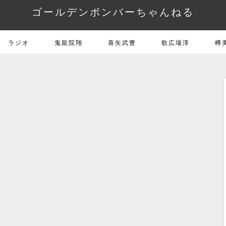
ゴールデンボンバーちゃんねる
ラジオ
鬼龍院翔
喜矢武豊
歌広場淳
樽