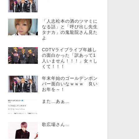
「人志松本の酒のツマミに
なる話」と「呼び出し先生
タナカ」の鬼龍院さん見た
よ
CDTVライブライブ年越し
の面白かった「訳あって1
人いません！！！」女々し
くて！！！
年末年始のゴールデンボン
バー面白いなｗｗｗ 良い
お年を～！
また…あぁ…
歌広場さん…