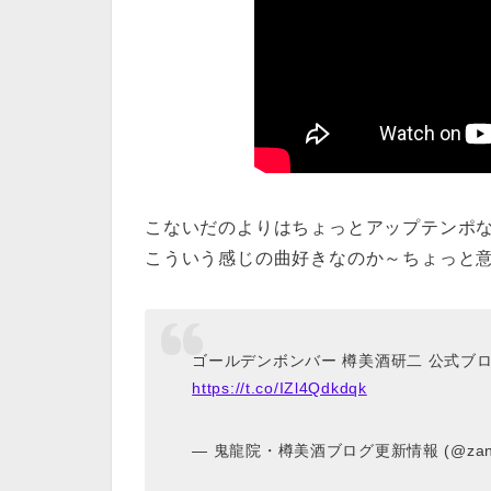
こないだのよりはちょっとアップテンポな
こういう感じの曲好きなのか～ちょっと意外(
ゴールデンボンバー 樽美酒研二 公式ブ
https://t.co/IZl4Qdkdqk
— 鬼龍院・樽美酒ブログ更新情報 (@zanyza