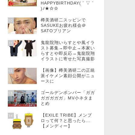
HAPPYBIRTHDAY( ´ ▽ `
)ﾉ★☆☆
樽美酒研二スッピンで
10
SASUKEお疲れ様会＠
SATOブリアン
鬼龍院翔いらすとや風イラ
11
スト募集→即中止→本家い
らすとや即反応→鬼龍院翔
イラストに寄せた写真撮影
【画像】樽美酒研二の正統
12
派イケメン素顔公開がニュ
ースに
ゴールデンボンバー「ガガ
13
ガガガガガ」MV小ネタま
とめ
【EXILE TRIBE】メンプ
14
ロって何？と思ったら…
【メンディー】