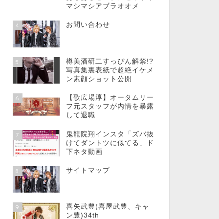
マシマシアブラオオメ
お問い合わせ
4
樽美酒研二すっぴん解禁!?
5
写真集裏表紙で超絶イケメ
ン素顔ショット公開
【歌広場淳】オータムリー
6
フ元スタッフが内情を暴露
して退職
鬼龍院翔インスタ「ズバ抜
7
けてダントツに似てる」ド
下ネタ動画
サイトマップ
8
喜矢武豊(喜屋武豊、キャ
9
ン豊)34th