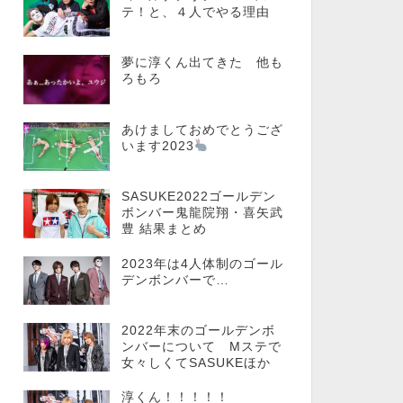
テ！と、４人でやる理由
夢に淳くん出てきた 他も
ろもろ
あけましておめでとうござ
います2023
SASUKE2022ゴールデン
ボンバー鬼龍院翔・喜矢武
豊 結果まとめ
2023年は4人体制のゴール
デンボンバーで…
2022年末のゴールデンボ
ンバーについて Mステで
女々しくてSASUKEほか
淳くん！！！！！