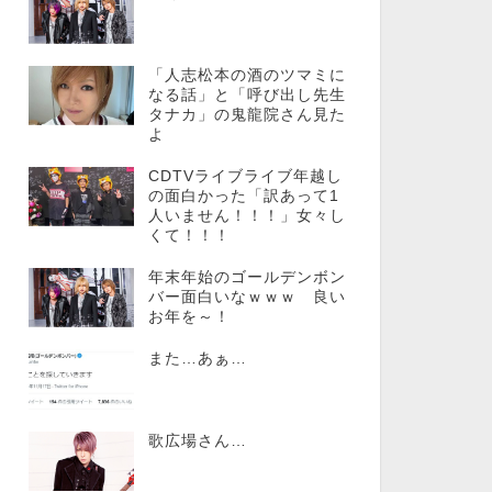
「人志松本の酒のツマミに
なる話」と「呼び出し先生
タナカ」の鬼龍院さん見た
よ
CDTVライブライブ年越し
の面白かった「訳あって1
人いません！！！」女々し
くて！！！
年末年始のゴールデンボン
バー面白いなｗｗｗ 良い
お年を～！
また…あぁ…
歌広場さん…