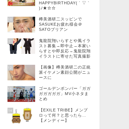
HAPPYBIRTHDAY( ´ ▽ `
)ﾉ★☆☆
樽美酒研二スッピンで
10
SASUKEお疲れ様会＠
SATOブリアン
鬼龍院翔いらすとや風イラ
11
スト募集→即中止→本家い
らすとや即反応→鬼龍院翔
イラストに寄せた写真撮影
【画像】樽美酒研二の正統
12
派イケメン素顔公開がニュ
ースに
ゴールデンボンバー「ガガ
13
ガガガガガ」MV小ネタま
とめ
【EXILE TRIBE】メンプ
14
ロって何？と思ったら…
【メンディー】