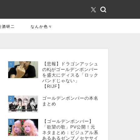
美酒研二
なんか色々
【悲報】ドラゴンアッシュ
1
のKjがゴールデンボンバー
を盛大にディスる「ロック
バンドじゃない」
【RIJF】
ゴールデンボンバーの本名
2
まとめ
【ゴールデンボンバー】
3
「欲望の歌」PV公開！元
ネタまとめ：ビジュアル系
あるあるゼンブノセヤサイ