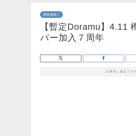
樽美酒研二
【暫定Doramu】4.
バー加入７周年
記事内に商品プロ