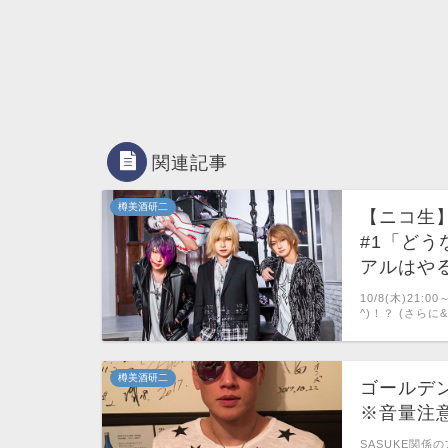
関連記事
樽美酒研二
【ニコ生】1
#1「どう
アルはや
10/8(木)21:
^)！？ (さらに&
樽美酒研二
ゴールデ
※音量注
SASUKE関係