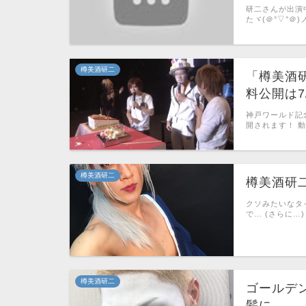
研二さんが出演
たヾ(＠°▽°＠)
樽美酒研二
「樽美酒
料公開は7/
神戸ワールド記
開されます！ 
樽美酒研二
樽美酒研
クソみたいなタ
で… (さらに…)
樽美酒研二
ゴールデ
髪に