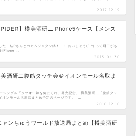
2017-12-19
 SPIDER】樽美酒研二iPhone5ケース【メンス
た、鮎Pさんとのカムジャタン鍋！！！ おいしそう(^-^) って研二がも
Phone …
2013-04-30
日)樽美酒研二腹筋タッチ会＠イオンモール名取ま
ューシングル「タツオ⋯嫁を俺にくれ」発売記念、 樽美酒研二「腹筋タッ
イオンモール名取店まとめ予定のページです。 …
2018-12-10
ニャンちゅうワールド放送局まとめ【樽美酒研