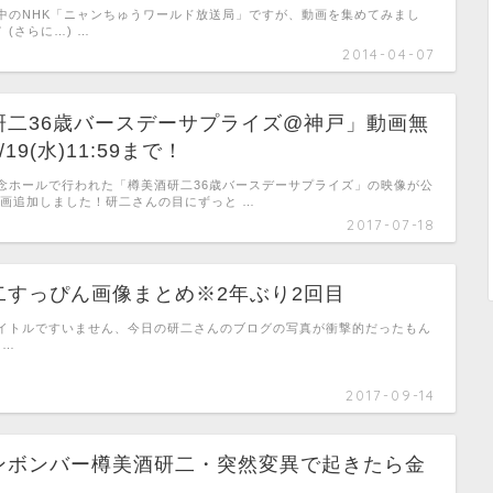
中のNHK「ニャンちゅうワールド放送局」ですが、動画を集めてみまし
ノ (さらに…) …
2014-04-07
研二36歳バースデーサプライズ@神戸」動画無
19(水)11:59まで！
念ホールで行われた「樽美酒研二36歳バースデーサプライズ」の映像が公
動画追加しました！研二さんの目にずっと …
2017-07-18
二すっぴん画像まとめ※2年ぶり2回目
イトルですいません、今日の研二さんのブログの写真が衝撃的だったもん
 …
2017-09-14
ンボンバー樽美酒研二・突然変異で起きたら金