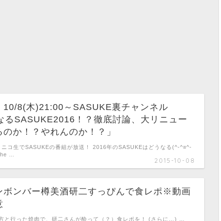
0/8(木)21:00～SASUKE裏チャンネル
なるSASUKE2016！？徹底討論、大リニュー
るのか！？やれんのか！？」
00～ニコ生でSASUKEの番組が放送！ 2016年のSASUKEはどうなる(^-^≡^-
he …
2015-10-08
ンボンバー樽美酒研二すっぴんで食レポ※動画
意
の方と行った焼肉で、研二さんが酔って（？）食レポを！ (さらに…) …