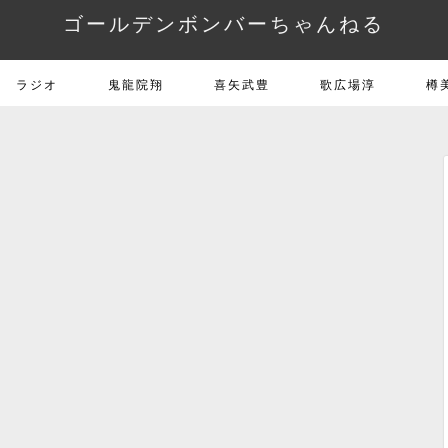
ゴールデンボンバーちゃんねる
ラジオ
鬼龍院翔
喜矢武豊
歌広場淳
樽