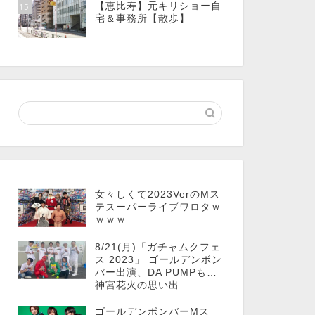
【恵比寿】元キリショー自
15
宅＆事務所【散歩】
女々しくて2023VerのMス
テスーパーライブワロタｗ
ｗｗｗ
8/21(月)「ガチャムクフェ
ス 2023」 ゴールデンボン
バー出演、DA PUMPも…
神宮花火の思い出
ゴールデンボンバーMス