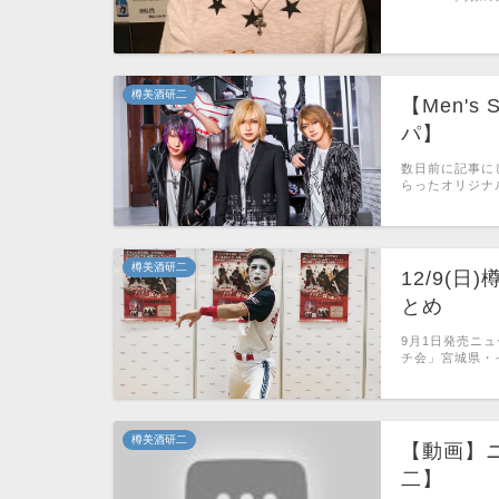
樽美酒研二
【Men's
パ】
数日前に記事にし
らったオリジナルi
樽美酒研二
12/9(
とめ
9月1日発売ニ
チ会」宮城県・
樽美酒研二
【動画】
二】