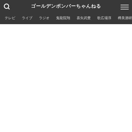
ゴールデンボンバーちゃんねる
テレビ
ライブ
ラジオ
鬼龍院翔
喜矢武豊
歌広場淳
樽美酒研