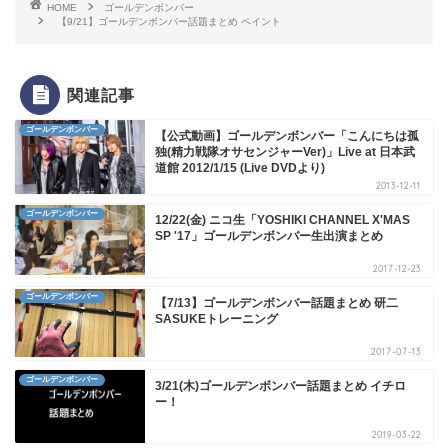
HOME
ゴールデンボンバー
【9/21】ゴールデンボンバー話題まとめ ペイント
関連記事
ゴールデンボンバー
【公式動画】ゴールデンボンバー「こんにちは孤
独(精力戦隊オサセンジャーVer)」Live at 日本武
道館 2012/1/15 (Live DVDより)
2013-12-11
ゴールデンボンバー
12/22(金) ニコ生「YOSHIKI CHANNEL X'MAS
SP '17」ゴールデンボンバー生出演まとめ
2017-12-23
ゴールデンボンバー
【7/13】ゴールデンボンバー話題まとめ 研二
SASUKEトレーニング
2017-07-13
ゴールデンボンバー
3/21(木)ゴールデンボンバー話題まとめ イチロ
ー！
2019-03-22