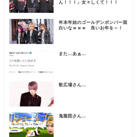
ん！！！」女々しくて！！！
年末年始のゴールデンボンバー面
白いなｗｗｗ 良いお年を～！
また…あぁ…
歌広場さん…
鬼龍院さん…