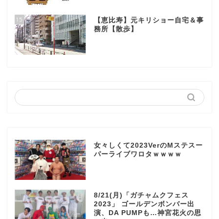
15
【恵比寿】元キリショー自宅＆事
務所【散歩】
女々しくて2023VerのMステスー
パーライブワロタｗｗｗｗ
8/21(月)「ガチャムクフェス
2023」 ゴールデンボンバー出
演、DA PUMPも…神宮花火の思