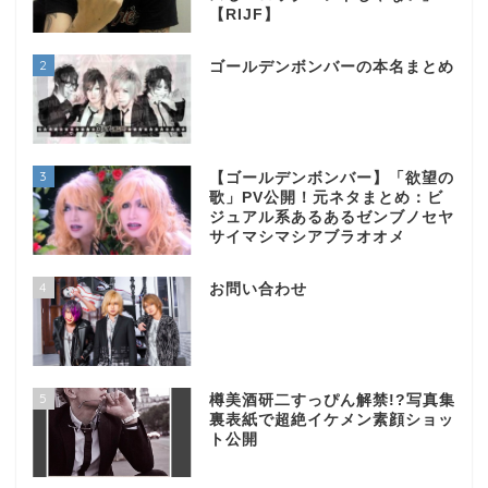
【RIJF】
2
ゴールデンボンバーの本名まとめ
3
【ゴールデンボンバー】「欲望の
歌」PV公開！元ネタまとめ：ビ
ジュアル系あるあるゼンブノセヤ
サイマシマシアブラオオメ
4
お問い合わせ
5
樽美酒研二すっぴん解禁!?写真集
裏表紙で超絶イケメン素顔ショッ
ト公開