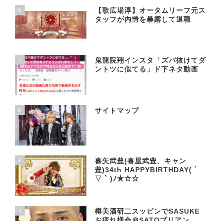
6
【歌広場淳】オータムリーフ元ス
タッフが内情を暴露して退職
7
鬼龍院翔インスタ「ズバ抜けてダ
ントツに似てる」ド下ネタ動画
8
サイトマップ
9
喜矢武豊(喜屋武豊、キャン
豊)34th HAPPYBIRTHDAY( ´
▽ ` )ﾉ★☆☆
10
樽美酒研二スッピンでSASUKE
お疲れ様会＠SATOブリアン