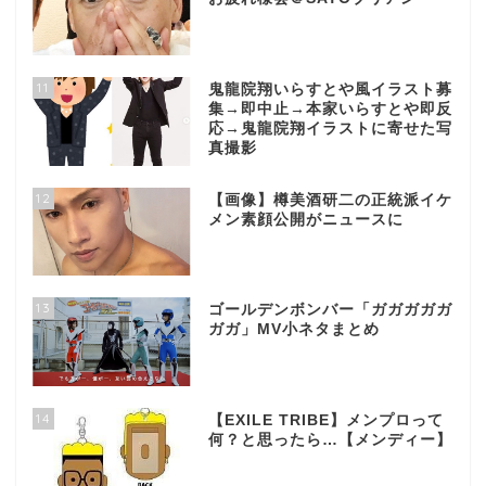
11
鬼龍院翔いらすとや風イラスト募
集→即中止→本家いらすとや即反
応→鬼龍院翔イラストに寄せた写
真撮影
12
【画像】樽美酒研二の正統派イケ
メン素顔公開がニュースに
13
ゴールデンボンバー「ガガガガガ
ガガ」MV小ネタまとめ
14
【EXILE TRIBE】メンプロって
何？と思ったら…【メンディー】