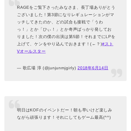
RAGEをご覧下さったみなさま、長丁場ありがとう
ございました！第3節になりレギュレーションがマ
ッチしてきたのか、どの試合も接戦で「うわ
っ！」とか「ひぃ！」とか奇声ばっかり発してお
りました！次の僕の出演は第5節！それまでにLPを
上げて、ケンをやり込んでおきます！(←？)
#スト
Vオールスター
— 歌広場 淳 (@junjunmjgirly)
2018年6月14日
明日はKOFのイベントだー！朝も早いけど楽しみ
ながら頑張ります！それにしてもゲーム最高(^^)