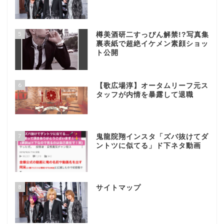
5
樽美酒研二すっぴん解禁!?写真集
裏表紙で超絶イケメン素顔ショッ
ト公開
6
【歌広場淳】オータムリーフ元ス
タッフが内情を暴露して退職
7
鬼龍院翔インスタ「ズバ抜けてダ
ントツに似てる」ド下ネタ動画
8
サイトマップ