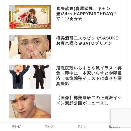
9
喜矢武豊(喜屋武豊、キャン
豊)34th HAPPYBIRTHDAY( ´
▽ ` )ﾉ★☆☆
10
樽美酒研二スッピンでSASUKE
お疲れ様会＠SATOブリアン
11
鬼龍院翔いらすとや風イラスト募
集→即中止→本家いらすとや即反
応→鬼龍院翔イラストに寄せた写
真撮影
12
【画像】樽美酒研二の正統派イケ
メン素顔公開がニュースに
テレビ
ライブ
ラジオ
鬼龍院翔
13
ゴールデンボンバー「ガガガガガ