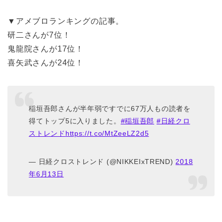
▼アメブロランキングの記事。
研二さんが7位！
鬼龍院さんが17位！
喜矢武さんが24位！
稲垣吾郎さんが半年弱ですでに67万人もの読者を
得てトップ5に入りました。
#稲垣吾郎
#日経クロ
ストレンド
https://t.co/MtZeeLZ2d5
— 日経クロストレンド (@NIKKEIxTREND)
2018
年6月13日