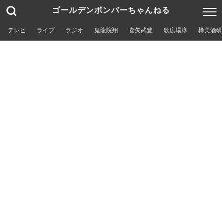
ゴールデンボンバーちゃんねる
テレビ
ライブ
ラジオ
鬼龍院翔
喜矢武豊
歌広場淳
樽美酒研