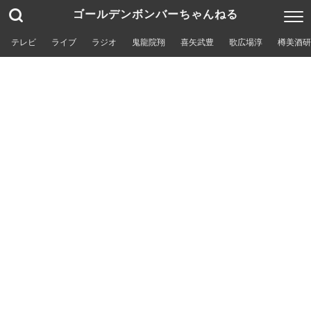
ゴールデンボンバーちゃんねる
テレビ
ライブ
ラジオ
鬼龍院翔
喜矢武豊
歌広場淳
樽美酒研