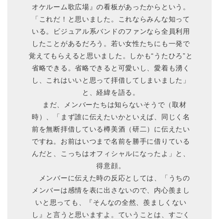
オケルーム歌広場』の看板があったからという。
「これだ！と思いました。これならみんな知って
いる。ビジュアル系バンドのファンなら全員利用
したことがあるだろう。若い女性たちにも一発で
覚えてもらえると思いました。しかも“うたひろ”と
省略できる。省略できると可愛いし、愛着も湧く
し、これはいいと思って拝借してしまいました」
と、経緯を語る。
まだ、メンバーたちは知らないそうで（取材
時）、「まず誰に伝えたいかといえば、同じく名
前を無断拝借している樽美酒（研二）に伝えたい
ですね。お前はいつまで名前を勝手に借りている
んだと、こっちはオフィシャルになったよ」と、
得意顔。
メンバーに伝えた時の反応としては、「うちの
メンバーは感情を表に出さないので、内心羨まし
いと思っても、『そんなの全然、羨ましくない
し』と言うと思いますよ。ていうことは、すごく