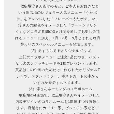
歌広場淳さん監修のもと、ご本人もお好きだと
いう歌広場のレギュラー人気メニュー「うたポ
テ」をアレンジした「フレーバーうたポテ」や、
淳さんの髪色をイメージした「ツートンドリン
ク」などコラボ期間の3ヵ月間を通してお楽しみ頂
けるメニューに加え、7月・8月・9月とそれぞれ月
替わりのスペシャルメニューも登場します。
（2）必ずもらえるオリジナルグッズ
上記のコラボメニューご注文1品につき、ハズレ
なしのスクラッチカードを1枚プレゼントします。
賞品はこの企画のためだけに作られたオリジナルT
シャツ、スタンドミラー、ポストカードの中から
いずれかを必ずもらえます。
（3）淳さんネーミングのコラボルーム
歌広場の4店舗で、歌広場淳さんをイメージした
内装デザインのコラボルームを1部屋ずつ設置致し
ます。店舗毎にガーリー系、ビジュアル系などデ