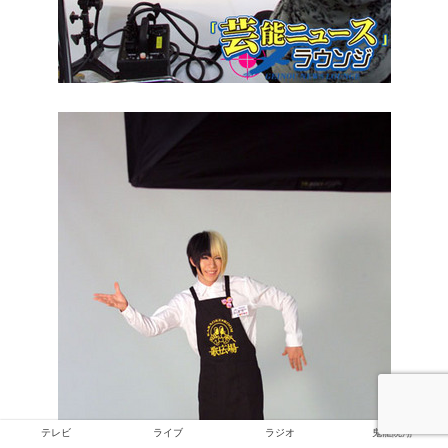
テレビ
ライブ
ラジオ
鬼龍院翔