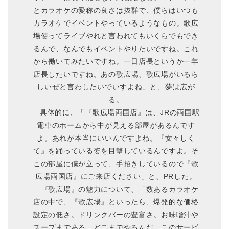
とカラオケの愛称の良さは抜群で、僕らはいつも
カラオケでイベントやっているようなもの。歌広
場使ってライブやれと言われてもいくらでもでき
るんで、なんでもイベントやりたいですね。これ
から働いてみたいですね。一日店長というか一年
店長したいですね。あの歌広場、歌広場がいるら
しいぜと言わしたいでいすよね」と、夢は広が
る。
具体的に、「『歌広場両国店』は、JRの両国駅
電車のホームから中が見える部屋があるんです
よ。あれが本当にいいんですよね。『女々しく
て』を踊っている姿を目撃しているんですよ。そ
この部屋に僕が立って、手招きしているので『歌
広場両国店』にご来店ください」と、PRした。
『歌広場』の魅力について、「数あるカラオケ
店の中で、『歌広場』といったら、爆発的な価格
設定の低さ。ドリンクバーの豊富さ。お味噌汁や
スープまである。どこまでやるんだ、このサービ