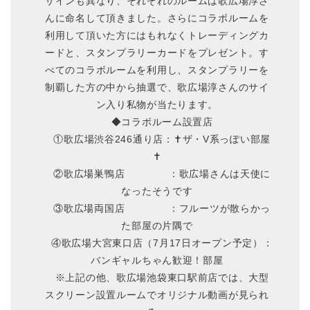
ザインも異なり、それぞれのルームは歌広場淳さ
んに命名して頂きました。さらにコラボルームを
利用して頂いた方にはもれなくトレーディングカ
ードと、スタンプラリーカードをプレゼント。す
べてのコラボルームを利用し、スタンプラリーを
制覇した方の中から抽選で、歌広場淳さんのサイ
ン入り私物が当たります。
◆コラボルーム設置店
①歌広場渋谷246通り店：✝ザ・V系っぽい部屋
✝
②歌広場巣鴨店 ：歌広場さんは天使に
なったそうです
③歌広場両国店 ：フルーツが散らかっ
た部屋の片隅で
④歌広場大宮東口店（7月17日オープン予定）：
バンギャルちゃん歓迎！部屋
※上記の他、歌広場池袋東口駅前店では、大型
スクリーン設置ルームでオリジナル動画が見られ