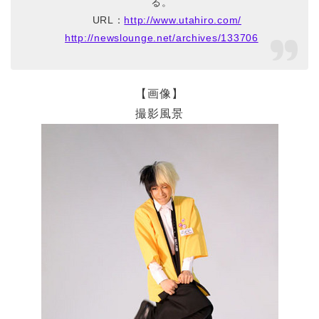
る。
URL：
http://www.utahiro.com/
http://newslounge.net/archives/133706
【画像】
撮影風景