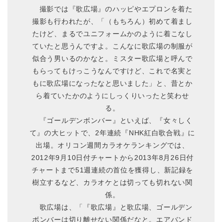
撮影では『歌広場』のハッピやエプロンを着た
撮影も行われたが、「（もちろん）初めて着まし
たけど、まるでユニフォームかのように着こなし
ていたと思うんですよ。こんなに歌広場の制服が
似合う男いるのかなと。ミスター歌広場と呼んで
もらってもけっこうなんですけど、これで名実と
もに歌広場になったなと思いました」と、昔とか
ら着ていたかのようにしっくりいったと笑わせ
る。
『ゴールデンボンバー』といえば、『女々しく
て』の大ヒットで、2年連続『NHK紅白歌合戦』に
出場。オリコン週間カラオケランキングでは、
2012年9月10日付チャートから2013年8月26日付
チャートまで51週連続の首位を獲得し、新記録を
樹立するなど、カラオケとは切っても切れない関
係。
歌広場は、「『歌広場』と歌広場、ゴールデン
ボンバーは切り離せない関係だなと。エアバンド