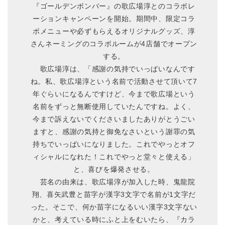
『ゴールデンボンバー』の歌広場淳とのコラボレ
ーションキャンペーンを開始。期間中、限定コラ
ボメニューや必ずもらえるオリジナルグッズ、淳
さんネーミングのコラボルームが4店舗でオープン
する。
歌広場淳は、「感謝の気持でいっぱいなんです
ね。私、歌広場淳という名前で活動させて頂いて7
年ぐらいになるんですけど、今まで歌広場という
名前をずっと無断使用していたんですね。よく、
今まで訴えないでくださいましたありがとうごい
ますと、感謝の気持と御免なさいという謝罪の気
持ちでいっぱいになりました。これでやっとオフ
ィシャルになれた！これでやっと堂々と使える」
と、喜びを爆発させる。
芸名の由来は、歌広場淳が加入した時、鬼龍院
翔、喜矢武豊と苗字が漢字3文字で名前が1文字だ
った。そこで、何か苗字になるいい漢字3文字ない
かと、考えている時にふと上をむいたら、『カラ