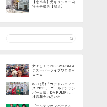
【恵比寿】元キリショー自
15
宅＆事務所【散歩】
女々しくて2023VerのMス
テスーパーライブワロタｗ
ｗｗｗ
8/21(月)「ガチャムクフェ
ス 2023」 ゴールデンボン
バー出演、DA PUMPも…
神宮花火の思い出
ゴールデンボンバーMス