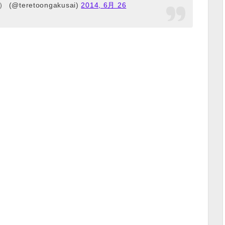
@teretoongakusai)
2014, 6月 26