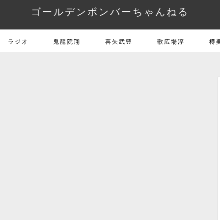
ゴールデンボンバーちゃんねる
ラジオ
鬼龍院翔
喜矢武豊
歌広場淳
樽