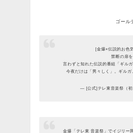
ゴール
[金爆×伝説的お色
禁断の扉を
言わずと知れた伝説的番組「ギルガ
今夜だけは「男々しく」。ギルガ
— [公式]テレ東音楽祭（初） (
金爆「テレ東 音楽祭」でイジリー