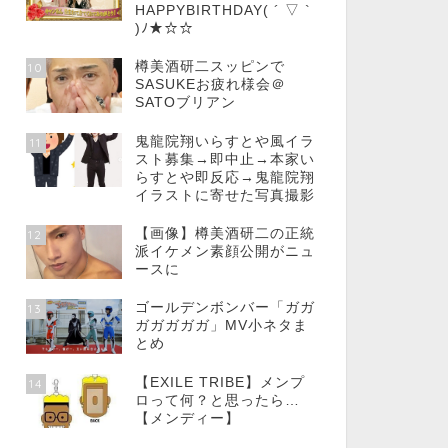
HAPPYBIRTHDAY( ´ ▽ `
)ﾉ★☆☆
樽美酒研二スッピンで
10
SASUKEお疲れ様会＠
SATOブリアン
鬼龍院翔いらすとや風イラ
11
スト募集→即中止→本家い
らすとや即反応→鬼龍院翔
イラストに寄せた写真撮影
【画像】樽美酒研二の正統
12
派イケメン素顔公開がニュ
ースに
ゴールデンボンバー「ガガ
13
ガガガガガ」MV小ネタま
とめ
【EXILE TRIBE】メンプ
14
ロって何？と思ったら…
【メンディー】