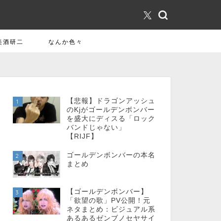
美酒研二
なんか色々
【悲報】ドラゴンアッシュ
1
のKjがゴールデンボンバー
を盛大にディスる「ロック
バンドじゃない」
【RIJF】
ゴールデンボンバーの本名
2
まとめ
【ゴールデンボンバー】
3
「欲望の歌」PV公開！元
ネタまとめ：ビジュアル系
あるあるゼンブノセヤサイ