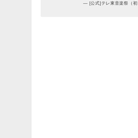
— [公式]テレ東音楽祭（初） (