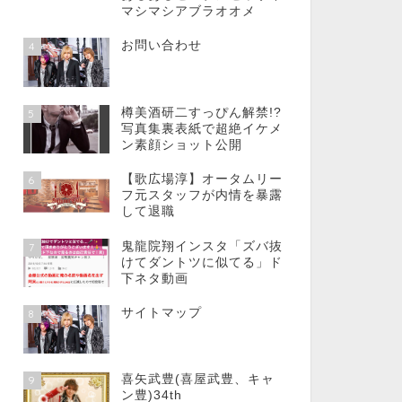
マシマシアブラオオメ
お問い合わせ
4
樽美酒研二すっぴん解禁!?
5
写真集裏表紙で超絶イケメ
ン素顔ショット公開
【歌広場淳】オータムリー
6
フ元スタッフが内情を暴露
して退職
鬼龍院翔インスタ「ズバ抜
7
けてダントツに似てる」ド
下ネタ動画
サイトマップ
8
喜矢武豊(喜屋武豊、キャ
9
ン豊)34th