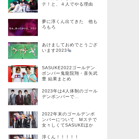
テ！と、４人でやる理由
夢に淳くん出てきた 他も
ろもろ
あけましておめでとうござ
います2023
SASUKE2022ゴールデン
ボンバー鬼龍院翔・喜矢武
豊 結果まとめ
2023年は4人体制のゴール
デンボンバーで…
2022年末のゴールデンボ
ンバーについて Mステで
女々しくてSASUKEほか
淳くん！！！！！