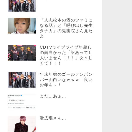
「人志松本の酒のツマミに
なる話」と「呼び出し先生
タナカ」の鬼龍院さん見た
よ
CDTVライブライブ年越し
の面白かった「訳あって1
人いません！！！」女々し
くて！！！
年末年始のゴールデンボン
バー面白いなｗｗｗ 良い
お年を～！
また…あぁ…
歌広場さん…