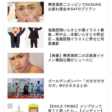
10
樽美酒研二スッピンでSASUKE
お疲れ様会＠SATOブリアン
11
鬼龍院翔いらすとや風イラスト募
集→即中止→本家いらすとや即反
応→鬼龍院翔イラストに寄せた写
真撮影
12
【画像】樽美酒研二の正統派イケ
メン素顔公開がニュースに
13
ゴールデンボンバー「ガガガガガ
ガガ」MV小ネタまとめ
14
【EXILE TRIBE】メンプロって
何？と思ったら…【メンディー】