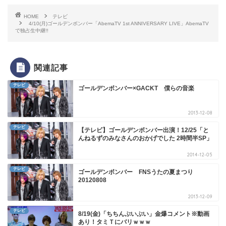
HOME
テレビ
4/10(月)ゴールデンボンバー「AbemaTV 1st ANNIVERSARY LIVE」AbemaTV
で独占生中継!!
関連記事
テレビ
ゴールデンボンバー×GACKT 僕らの音楽
2013-12-08
テレビ
【テレビ】ゴールデンボンバー出演！12/25「と
んねるずのみなさんのおかげでした 2時間半SP」
2014-12-05
テレビ
ゴールデンボンバー FNSうたの夏まつり
20120808
2013-12-09
テレビ
8/19(金)「ちちんぷいぷい」金爆コメント※動画
あり！タミＴにバリｗｗｗ