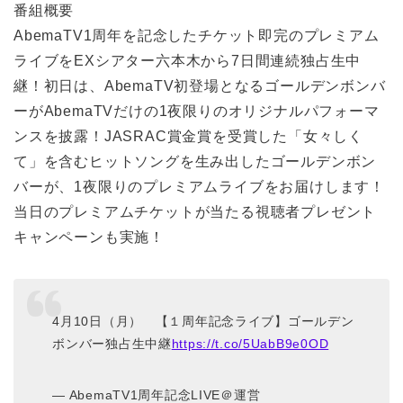
番組概要
AbemaTV1周年を記念したチケット即完のプレミアム
ライブをEXシアター六本木から7日間連続独占生中
継！初日は、AbemaTV初登場となるゴールデンボンバ
ーがAbemaTVだけの1夜限りのオリジナルパフォーマ
ンスを披露！JASRAC賞金賞を受賞した「女々しく
て」を含むヒットソングを生み出したゴールデンボン
バーが、1夜限りのプレミアムライブをお届けします！
当日のプレミアムチケットが当たる視聴者プレゼント
キャンペーンも実施！
4月10日（月） 【１周年記念ライブ】ゴールデン
ボンバー独占生中継
https://t.co/5UabB9e0OD
— AbemaTV1周年記念LIVE＠運営