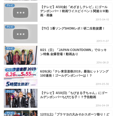
テレビ
【テレビ】4/10(金)「めざましテレビ」にゴール
デンボンバー！映画ワイスピイベント関連☆※動
画・画像
2015-04-10
テレビ
【TV】1番ソングSHOWレポ！研二生歌披露！
2013-11-07
テレビ
8/21（日）「JAPAN COUNTDOWN」でロッキ
ン特集 金爆登場！動画あり
2016-08-21
テレビ
6/26(水)「テレ東音楽祭2019」最強ヒットソング
100連発！ゴールデンボンバーは！？
2019-05-30
テレビ
【テレビ】4/10(日)「ちびまる子ちゃん」にゴー
ルデンボンバーちびだる子！？予告動画
2016-04-09
テレビ
12/31(土)「ブラマヨの大みそかスポーツ祭り！ど