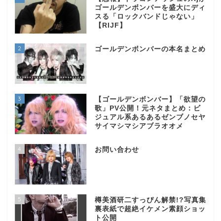
ゴールデンボンバーを盛大にディ
スる「ロックバンドじゃない」
【RIJF】
2
ゴールデンボンバーの本名まとめ
3
【ゴールデンボンバー】「欲望の
歌」PV公開！元ネタまとめ：ビ
ジュアル系あるあるゼンブノセヤ
サイマシマシアブラオオメ
4
お問い合わせ
5
樽美酒研二すっぴん解禁!?写真集
裏表紙で超絶イケメン素顔ショッ
ト公開