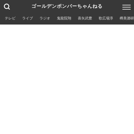
ゴールデンボンバーちゃんねる
テレビ
ライブ
ラジオ
鬼龍院翔
喜矢武豊
歌広場淳
樽美酒研