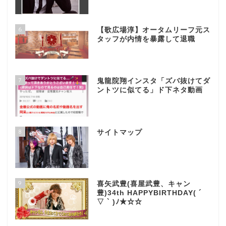
6
【歌広場淳】オータムリーフ元ス
タッフが内情を暴露して退職
7
鬼龍院翔インスタ「ズバ抜けてダ
ントツに似てる」ド下ネタ動画
8
サイトマップ
9
喜矢武豊(喜屋武豊、キャン
豊)34th HAPPYBIRTHDAY( ´
▽ ` )ﾉ★☆☆