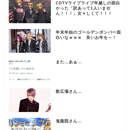
CDTVライブライブ年越しの面白
かった「訳あって1人いませ
ん！！！」女々しくて！！！
年末年始のゴールデンボンバー面
白いなｗｗｗ 良いお年を～！
また…あぁ…
歌広場さん…
鬼龍院さん…