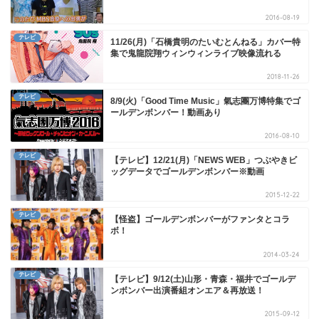
2016-08-19
テレビ
11/26(月)「石橋貴明のたいむとんねる」カバー特
集で鬼龍院翔ウィンウィンライブ映像流れる
2018-11-26
テレビ
8/9(火)「Good Time Music」氣志團万博特集でゴ
ールデンボンバー！動画あり
2016-08-10
テレビ
【テレビ】12/21(月)「NEWS WEB」つぶやきビ
ッグデータでゴールデンボンバー※動画
2015-12-22
テレビ
【怪盗】ゴールデンボンバーがファンタとコラ
ボ！
2014-03-24
テレビ
【テレビ】9/12(土)山形・青森・福井でゴールデ
ンボンバー出演番組オンエア＆再放送！
2015-09-12