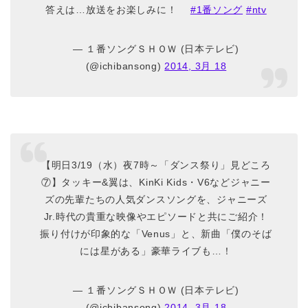
答えは…放送をお楽しみに！
#1番ソング
#ntv
— １番ソングＳＨＯＷ (日本テレビ)
(@ichibansong)
2014, 3月 18
【明日3/19（水）夜7時～「ダンス祭り」見どころ
⑦】タッキー&翼は、KinKi Kids・V6などジャニー
ズの先輩たちの人気ダンスソングを、ジャニーズ
Jr.時代の貴重な映像やエピソードと共にご紹介！
振り付けが印象的な「Venus」と、新曲「僕のそば
には星がある」豪華ライブも…！
— １番ソングＳＨＯＷ (日本テレビ)
(@ichibansong)
2014, 3月 18