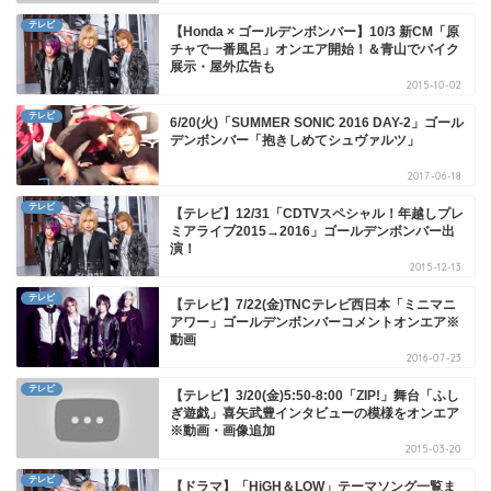
テレビ
【Honda × ゴールデンボンバー】10/3 新CM「原
チャで一番風呂」オンエア開始！＆青山でバイク
展示・屋外広告も
2015-10-02
テレビ
6/20(火)「SUMMER SONIC 2016 DAY-2」ゴール
デンボンバー「抱きしめてシュヴァルツ」
2017-06-18
テレビ
【テレビ】12/31「CDTVスペシャル！年越しプレ
ミアライブ2015→2016」ゴールデンボンバー出
演！
2015-12-13
テレビ
【テレビ】7/22(金)TNCテレビ西日本「ミニマニ
アワー」ゴールデンボンバーコメントオンエア※
動画
2016-07-23
テレビ
【テレビ】3/20(金)5:50-8:00「ZIP!」舞台「ふし
ぎ遊戯」喜矢武豊インタビューの模様をオンエア
※動画・画像追加
2015-03-20
テレビ
【ドラマ】「HiGH＆LOW」テーマソング一覧ま