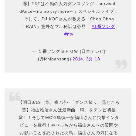
⑤】TRFは不動の人気ダンスソング「survival
dAnce～no no cry more～」スペシャルライブ！
そして、DJ KOOさんが教える「Choo Choo
TRAIN」意外なマル秘話は必見！
#1番ソング
#ntv
— １番ソングＳＨＯＷ (日本テレビ)
(@ichibansong)
2014, 3月 18
【明日3/19（水）夜7時～「ダンス祭り」見どころ
⑥】福山雅治さんは最新曲「暁」をテレビ初披
露！！そしてMC羽鳥慎一が福山さんに突撃インタ
ビューを敢行！やべっちから福山さんへの質問や
お願いごとを託された羽鳥。福山さんの気になる