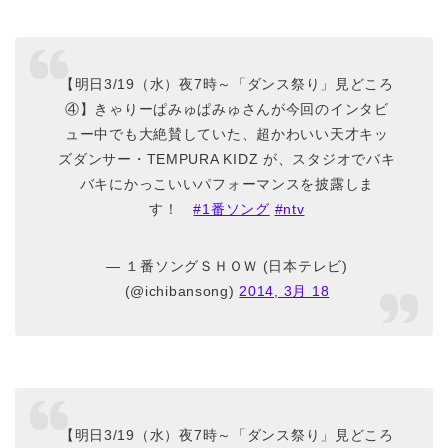
【明日3/19（水）夜7時～「ダンス祭り」見どころ
④】きゃりーぱみゅぱみゅさんが今回のインタビ
ュー中でも大絶賛していた、超かわいい天才キッ
ズダンサー・TEMPURA KIDZ が、スタジオでバキ
バキにかっこいいパフォーマンスを披露しま
す！
#1番ソング
#ntv
— １番ソングＳＨＯＷ (日本テレビ)
(@ichibansong)
2014, 3月 18
【明日3/19（水）夜7時～「ダンス祭り」見どころ