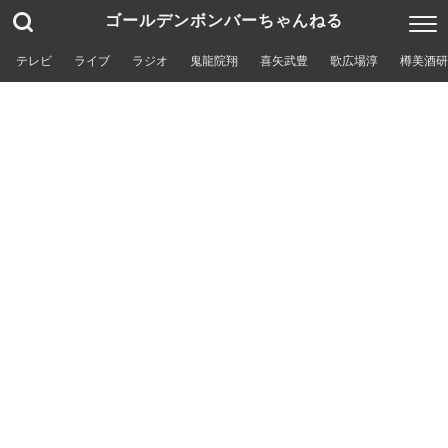
ゴールデンボンバーちゃんねる
テレビ
ライブ
ラジオ
鬼龍院翔
喜矢武豊
歌広場淳
樽美酒研