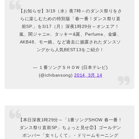
【お知らせ】3/19（水）夜7時～のダンス祭りをさ
らに楽しむための特別版「春一番！ダンス祭り直
前SP.」を3/17（月）深夜1時29分～オンエア！
嵐、関ジャニ∞、タッキー&翼、Perfume、金爆、
AKB48、モー娘。など過去に披露されたダンスソ
ングから人気BEST13をご紹介！
— １番ソングＳＨＯＷ (日本テレビ)
(@ichibansong)
2014, 3月 14
【本日深夜1時29分～「1番ソングSHOW 春一番！
ダンス祭り直前SP」ちょっと見せ②】ゴールデン
ボンバー「女々しくて」・ドリームモーニング