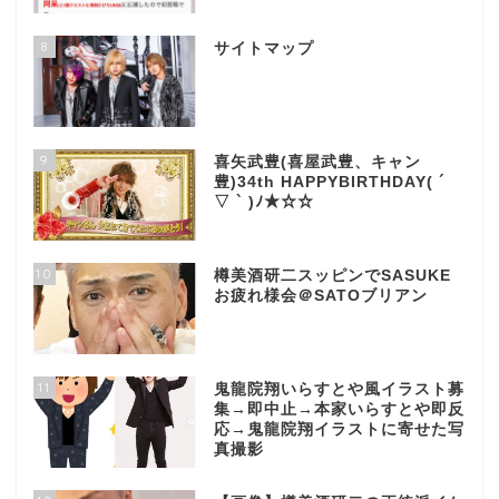
8
サイトマップ
9
喜矢武豊(喜屋武豊、キャン
豊)34th HAPPYBIRTHDAY( ´
▽ ` )ﾉ★☆☆
10
樽美酒研二スッピンでSASUKE
お疲れ様会＠SATOブリアン
11
鬼龍院翔いらすとや風イラスト募
集→即中止→本家いらすとや即反
応→鬼龍院翔イラストに寄せた写
真撮影