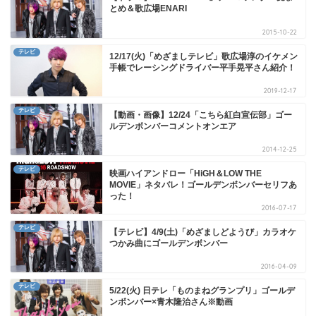
とめ＆歌広場ENARI
2015-10-22
テレビ
12/17(火)「めざましテレビ」歌広場淳のイケメン
手帳でレーシングドライバー平手晃平さん紹介！
2019-12-17
テレビ
【動画・画像】12/24「こちら紅白宣伝部」ゴー
ルデンボンバーコメントオンエア
2014-12-25
テレビ
映画ハイアンドロー「HiGH＆LOW THE
MOVIE」ネタバレ！ゴールデンボンバーセリフあ
った！
2016-07-17
テレビ
【テレビ】4/9(土)「めざましどようび」カラオケ
つかみ曲にゴールデンボンバー
2016-04-09
テレビ
5/22(火) 日テレ「ものまねグランプリ」ゴールデ
ンボンバー×青木隆治さん※動画