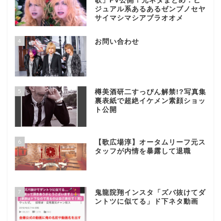
歌」PV公開！元ネタまとめ：ビ
ジュアル系あるあるゼンブノセヤ
サイマシマシアブラオオメ
4
お問い合わせ
5
樽美酒研二すっぴん解禁!?写真集
裏表紙で超絶イケメン素顔ショッ
ト公開
6
【歌広場淳】オータムリーフ元ス
タッフが内情を暴露して退職
7
鬼龍院翔インスタ「ズバ抜けてダ
ントツに似てる」ド下ネタ動画