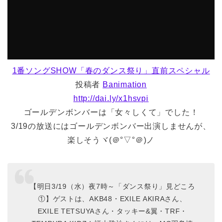
1番ソングSHOW「春のダンス祭り」直前スペシャル
投稿者
Banimation
http://dai.ly/x1hsvpi
ゴールデンボンバーは「女々しくて」でした！
3/19の放送にはゴールデンボンバー出演しませんが、
楽しそうヾ(＠°▽°＠)ノ
【明日3/19（水）夜7時～「ダンス祭り」見どころ
①】ゲストは、AKB48・EXILE AKIRAさん、
EXILE TETSUYAさん・タッキー&翼・TRF・