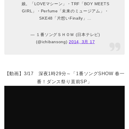
娘。「LOVEマシーン」・TRF「BOY MEETS
GIRL」・Perfume「未来のミュージアム」・
SKE48「片想いFinally」…
— １番ソングＳＨＯＷ (日本テレビ)
(@ichibansong)
2014, 3月 17
【動画】3/17 深夜1時29分～「1番ソングSHOW 春一
番！ダンス祭り直前SP」