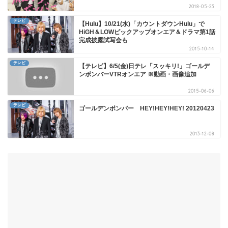
2018-05-23
テレビ
【Hulu】10/21(水)「カウントダウンHulu」で
HiGH＆LOWピックアップオンエア＆ドラマ第1話
完成披露試写会も
2015-10-14
テレビ
【テレビ】6/5(金)日テレ「スッキリ!」ゴールデ
ンボンバーVTRオンエア ※動画・画像追加
2015-06-06
テレビ
ゴールデンボンバー HEY!HEY!HEY! 20120423
2013-12-08