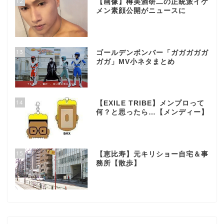
12
【画像】樽美酒研二の正統派イケ
メン素顔公開がニュースに
13
ゴールデンボンバー「ガガガガガ
ガガ」MV小ネタまとめ
14
【EXILE TRIBE】メンプロって
何？と思ったら…【メンディー】
15
【恵比寿】元キリショー自宅＆事
務所【散歩】