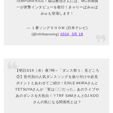
TEMPURA KIDZ！福山雅治さんには、MC羽鳥慎
一が突撃インタビューを敢行！きゃりーぱみゅぱ
みゅも登場します！
— １番ソングＳＨＯＷ (日本テレビ)
(@ichibansong)
2014, 3月 18
【明日3/19（水）夜7時～「ダンス祭り」見どころ
②】世代別の人気ダンスソングを振り付けや必見
ポイントとあわせてご紹介！EXILE AKIRAさんと
TETSUYAさんが「実は〇〇だった」あのライブや
あのダンスを大告白！？TRF SAMさんとDJ KOO
さんの気になる関係性とは？