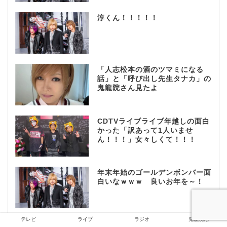
淳くん！！！！！
「人志松本の酒のツマミになる
話」と「呼び出し先生タナカ」の
鬼龍院さん見たよ
CDTVライブライブ年越しの面白
かった「訳あって1人いませ
ん！！！」女々しくて！！！
年末年始のゴールデンボンバー面
白いなｗｗｗ 良いお年を～！
テレビ
ライブ
ラジオ
鬼龍院翔
また…あぁ…