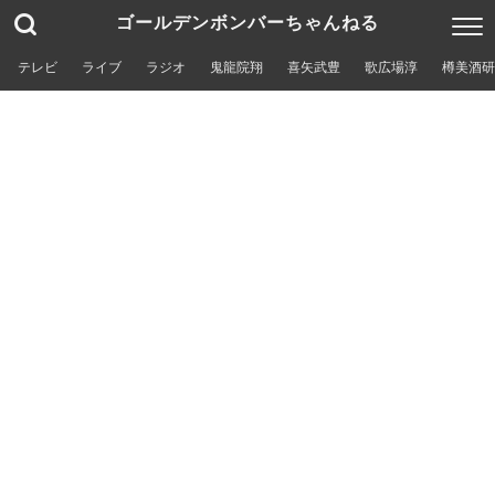
ゴールデンボンバーちゃんねる
テレビ
ライブ
ラジオ
鬼龍院翔
喜矢武豊
歌広場淳
樽美酒研