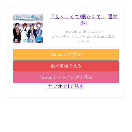
「女々しくて/眠たくて」[通常
盤]
posted with
カエレバ
ゴールデンボンバー Zany Zap 2011-
08-24
Amazonで見る
楽天市場で見る
Yahooショッピングで見る
ヤフオク!で見る