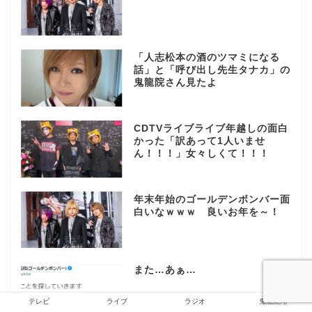
「人志松本の酒のツマミになる
話」と「呼び出し先生タナカ」の
鬼龍院さん見たよ
CDTVライブライブ年越しの面白
かった「訳あって1人いませ
ん！！！」女々しくて！！！
年末年始のゴールデンボンバー面
白いなｗｗｗ 良いお年を～！
また…あぁ…
テレビ
ライブ
ラジオ
鬼龍院翔