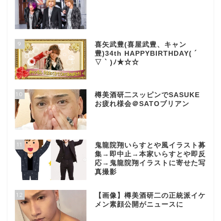
9
喜矢武豊(喜屋武豊、キャン
豊)34th HAPPYBIRTHDAY( ´
▽ ` )ﾉ★☆☆
10
樽美酒研二スッピンでSASUKE
お疲れ様会＠SATOブリアン
11
鬼龍院翔いらすとや風イラスト募
集→即中止→本家いらすとや即反
応→鬼龍院翔イラストに寄せた写
真撮影
12
【画像】樽美酒研二の正統派イケ
メン素顔公開がニュースに