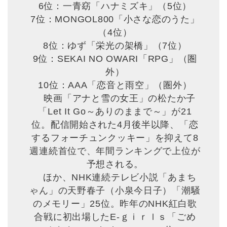
6位：一青窈「ハナミズキ」（5位）
7位：MONGOL800「小さな恋のうた」
（4位）
8位：ゆず「栄光の架橋」（7位）
9位：SEKAI NO OWARI「RPG」（圏
外）
10位：AAA「恋音と雨空」（圏外）
映画「アナと雪の女王」の松たか子
「Let It Go～ありのままで～」が21
位。配信開始された4月後半以降、「恋
するフォーチュンクッキー」を抑えて8
週連続首位で、年間ランキングで上位が
予想される。
ほか、NHK連続テレビ小説「あまち
ゃん」の天野春子（小泉今日子）「潮騒
のメモリー」25位。昨年のNHK紅白歌
合戦に初出場したE‐ｇｉｒｌｓ「ごめ