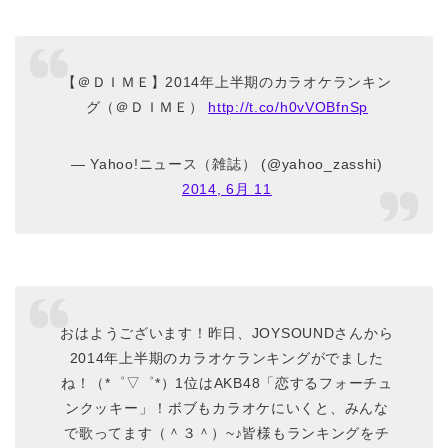
【＠ＤＩＭＥ】2014年上半期のカラオケランキン
グ（＠ＤＩＭＥ）
http://t.co/h0vVOBfnSp
— Yahoo!ニュース（雑誌） (@yahoo_zasshi)
2014, 6月 11
おはようございます！昨日、JOYSOUNDさんから
2014年上半期のカラオケランキングがでました
ね！（*゜▽゜*）1位はAKB48「恋するフォーチュ
ンクッキー」！ボブもカラオケにいくと、みんな
で歌ってます（＾３＾）~♪皆様もランキングをチ