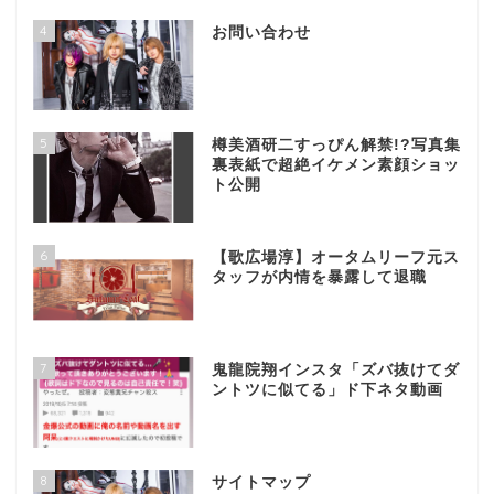
4
お問い合わせ
5
樽美酒研二すっぴん解禁!?写真集
裏表紙で超絶イケメン素顔ショッ
ト公開
6
【歌広場淳】オータムリーフ元ス
タッフが内情を暴露して退職
7
鬼龍院翔インスタ「ズバ抜けてダ
ントツに似てる」ド下ネタ動画
8
サイトマップ