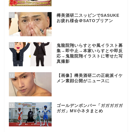
10
樽美酒研二スッピンでSASUKE
お疲れ様会＠SATOブリアン
11
鬼龍院翔いらすとや風イラスト募
集→即中止→本家いらすとや即反
応→鬼龍院翔イラストに寄せた写
真撮影
12
【画像】樽美酒研二の正統派イケ
メン素顔公開がニュースに
13
ゴールデンボンバー「ガガガガガ
ガガ」MV小ネタまとめ