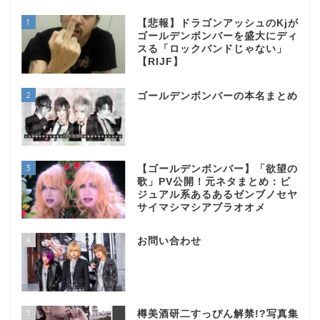
1
【悲報】ドラゴンアッシュのKjが
ゴールデンボンバーを盛大にディ
スる「ロックバンドじゃない」
【RIJF】
2
ゴールデンボンバーの本名まとめ
3
【ゴールデンボンバー】「欲望の
歌」PV公開！元ネタまとめ：ビ
ジュアル系あるあるゼンブノセヤ
サイマシマシアブラオオメ
4
お問い合わせ
5
樽美酒研二すっぴん解禁!?写真集