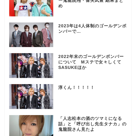
ー鬼龍院翔・喜矢武豊 結果まと
め
2023年は4人体制のゴールデンボ
ンバーで…
2022年末のゴールデンボンバー
について Mステで女々しくて
SASUKEほか
淳くん！！！！！
「人志松本の酒のツマミになる
話」と「呼び出し先生タナカ」の
鬼龍院さん見たよ