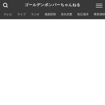
ゴールデンボンバーちゃんねる
テレビ
ライブ
ラジオ
鬼龍院翔
喜矢武豊
歌広場淳
樽美酒研