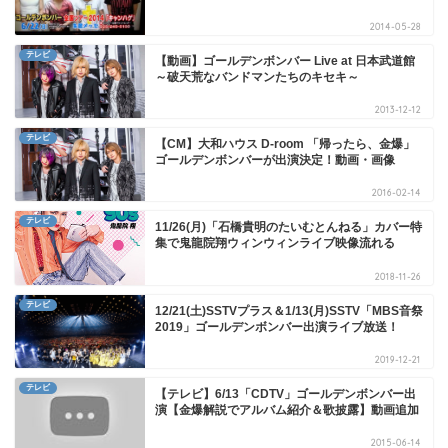
2014-05-28
テレビ
【動画】ゴールデンボンバー Live at 日本武道館
～破天荒なバンドマンたちのキセキ～
2013-12-12
テレビ
【CM】大和ハウス D-room 「帰ったら、金爆」
ゴールデンボンバーが出演決定！動画・画像
2016-02-14
テレビ
11/26(月)「石橋貴明のたいむとんねる」カバー特
集で鬼龍院翔ウィンウィンライブ映像流れる
2018-11-26
テレビ
12/21(土)SSTVプラス＆1/13(月)SSTV「MBS音祭
2019」ゴールデンボンバー出演ライブ放送！
2019-12-21
テレビ
【テレビ】6/13「CDTV」ゴールデンボンバー出
演【金爆解説でアルバム紹介＆歌披露】動画追加
2015-06-14