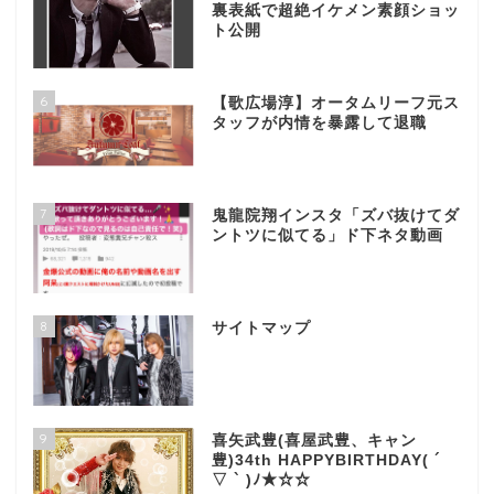
裏表紙で超絶イケメン素顔ショッ
ト公開
6
【歌広場淳】オータムリーフ元ス
タッフが内情を暴露して退職
7
鬼龍院翔インスタ「ズバ抜けてダ
ントツに似てる」ド下ネタ動画
8
サイトマップ
9
喜矢武豊(喜屋武豊、キャン
豊)34th HAPPYBIRTHDAY( ´
▽ ` )ﾉ★☆☆