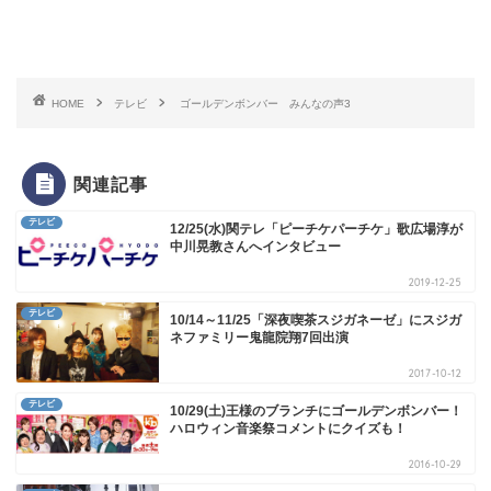
HOME
テレビ
ゴールデンボンバー みんなの声3
関連記事
テレビ
12/25(水)関テレ「ピーチケパーチケ」歌広場淳が
中川晃教さんへインタビュー
2019-12-25
テレビ
10/14～11/25「深夜喫茶スジガネーゼ」にスジガ
ネファミリー鬼龍院翔7回出演
2017-10-12
テレビ
10/29(土)王様のブランチにゴールデンボンバー！
ハロウィン音楽祭コメントにクイズも！
2016-10-29