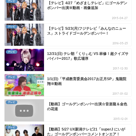
テレビ
【テレビ】4/27「めざましテレビ」にゴールデン
ボンバー出演※動画・画像追加
2015-04-27
テレビ
【テレビ】5/23(月)フジテレビ「みんなのニュー
ス」ストライドゴールデンボンバー！
2016-05-23
テレビ
12/31(日) テレ朝「くりぃむ VS 林修！超クイズサ
バイバー2017」歌広場淳
2017-12-30
テレビ
1/1(日)「平成教育委員会2017お正月SP」鬼龍院
翔※動画
2017-01-02
テレビ
【動画】ゴールデンボンバー出演☆音楽龍＆金色
の花道
2013-12-01
テレビ
【動画】5/27 UX新潟テレビ21「superJ にいが
た」ゴールデンボンバーコメントオンエア！