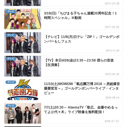
2015-05-28
テレビ
3/19(日)「ちびまる子ちゃん連載30周年記念！1
時間スペシャル」※動画
2017-03-20
テレビ
【テレビ】11/9(月)日テレ「ZIP！」ゴールデンボ
ンバーもしフェス
2015-11-09
テレビ
【TV】本日4/26(金)23:30～23:58 僕らの音楽
【生演奏】
2013-04-26
テレビ
11/10(土)WOWOW「氣志團万博 2018 ～房総爆音
爆勝宣言～」ゴールデンボンバーライブ・インタ
ビュー
2018-09-14
テレビ
7/7(土)20:30～ AbemaTV「歌広、金爆やめるっ
てよ@代々木」ライブ映像を無料配信！
2018-07-07