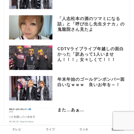
「人志松本の酒のツマミになる
話」と「呼び出し先生タナカ」の
鬼龍院さん見たよ
CDTVライブライブ年越しの面白
かった「訳あって1人いませ
ん！！！」女々しくて！！！
年末年始のゴールデンボンバー面
白いなｗｗｗ 良いお年を～！
また…あぁ…
テレビ
ライブ
ラジオ
鬼龍院翔