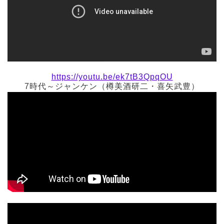
https://youtu.be/ek7tB3QpqOU
7時代～ジャンケン（樽美酒研二・喜矢武豊）