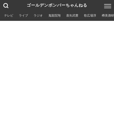
ゴールデンボンバーちゃんねる
テレビ
ライブ
ラジオ
鬼龍院翔
喜矢武豊
歌広場淳
樽美酒研