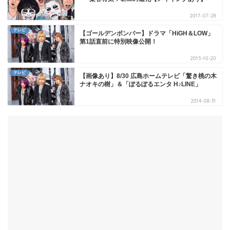
2017-07-28
テレビ
【ゴールデンボンバー】ドラマ「HiGH＆LOW」
第1話直前に特別映像公開！
2015-10-20
テレビ
【画像あり】8/30 広島ホームテレビ「驚き桃の木
ナオキの樹」＆「ぽるぽるエンタ H♪LINE」
2014-08-31