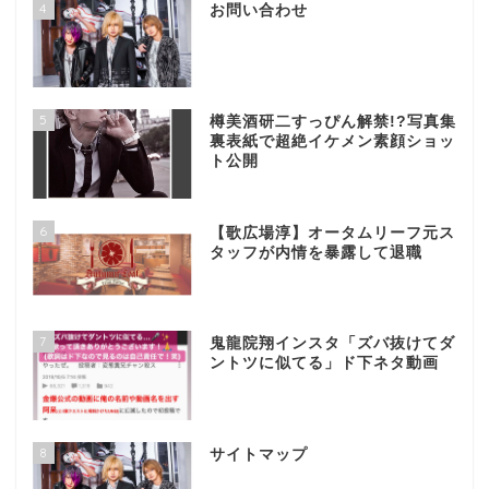
4
お問い合わせ
5
樽美酒研二すっぴん解禁!?写真集
裏表紙で超絶イケメン素顔ショッ
ト公開
6
【歌広場淳】オータムリーフ元ス
タッフが内情を暴露して退職
7
鬼龍院翔インスタ「ズバ抜けてダ
ントツに似てる」ド下ネタ動画
8
サイトマップ