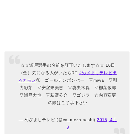
☆☆瀬戸選手の名前を訂正いたします☆☆ 10日
（金）気になる人がいたらRT
#めざましテレビ出
るカモン
① ゴールデンボンバー ▽miwa ▽剛
力彩芽 ▽安室奈美恵 ▽妻夫木聡 ▽柳葉敏郎
▽瀬戸大也 ▽萩野公介 ▽ゴジラ ☆内容変更
の際はご了承下さい
— めざましテレビ (@cx_mezamashi)
2015, 4月
9