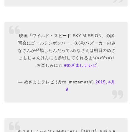
映画「ワイルド・スピード SKY MISSION」の試
写会にゴールデンボンバー、8.6秒バズーカーのみ
なさんが登場したんだって♪みなさんは明日のめざ
ましじゃんけんにも参戦してくれるよ٩(๑>∀<๑)۶
お楽しみに☆
#めざましテレビ
— めざましテレビ (@cx_mezamashi)
2015, 4月
9
めざましじゃんけん好きはRT♪ 【1戦目】５時５８