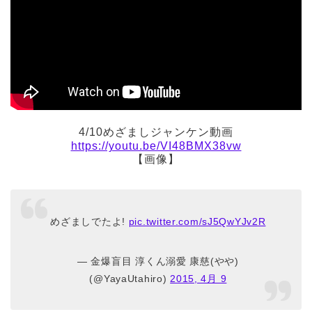
4/10めざましジャンケン動画
https://youtu.be/VI48BMX38vw
【画像】
めざましでたよ!
pic.twitter.com/sJ5QwYJv2R
— 金爆盲目 淳くん溺愛 康慈(やや)
(@YayaUtahiro)
2015, 4月 9