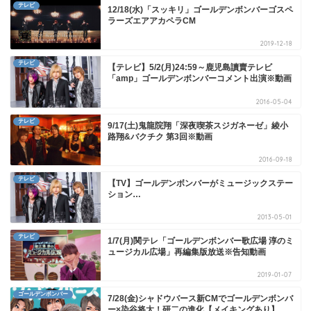
テレビ
12/18(水)「スッキリ」ゴールデンボンバーゴスペ
ラーズエアアカペラCM
2019-12-18
テレビ
【テレビ】5/2(月)24:59～鹿児島讀賣テレビ
「amp」ゴールデンボンバーコメント出演※動画
2016-05-04
テレビ
9/17(土)鬼龍院翔「深夜喫茶スジガネーゼ」綾小
路翔&バクチク 第3回※動画
2016-09-18
テレビ
【TV】ゴールデンボンバーがミュージックステー
ション…
2013-05-01
テレビ
1/7(月)関テレ「ゴールデンボンバー歌広場 淳のミ
ュージカル広場」再編集版放送※告知動画
2019-01-07
ゴールデンボンバー
7/28(金)シャドウバース新CMでゴールデンボンバ
ー×染谷将太！研二の進化【メイキングあり】