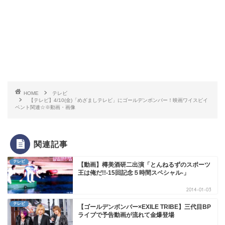
HOME
テレビ
【テレビ】4/10(金)「めざましテレビ」にゴールデンボンバー！映画ワイスピイ
ベント関連☆※動画・画像
関連記事
テレビ
【動画】樽美酒研二出演「とんねるずのスポーツ
王は俺だ!!-15回記念５時間スペシャル-」
2014-01-03
テレビ
【ゴールデンボンバー×EXILE TRIBE】三代目BP
ライブで予告動画が流れて金爆登場