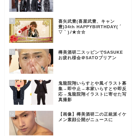
9
喜矢武豊(喜屋武豊、キャン
豊)34th HAPPYBIRTHDAY( ´
▽ ` )ﾉ★☆☆
10
樽美酒研二スッピンでSASUKE
お疲れ様会＠SATOブリアン
11
鬼龍院翔いらすとや風イラスト募
集→即中止→本家いらすとや即反
応→鬼龍院翔イラストに寄せた写
真撮影
12
【画像】樽美酒研二の正統派イケ
メン素顔公開がニュースに