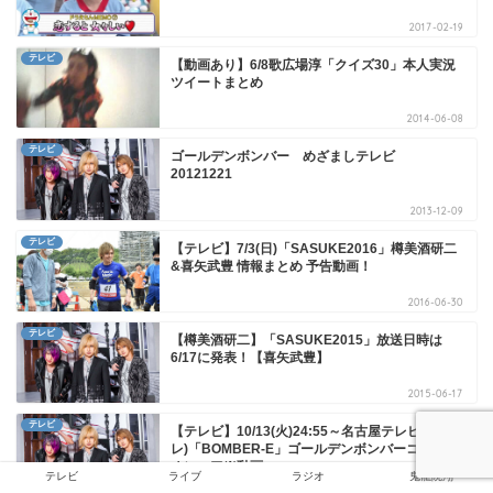
2017-02-19
テレビ
【動画あり】6/8歌広場淳「クイズ30」本人実況
ツイートまとめ
2014-06-08
テレビ
ゴールデンボンバー めざましテレビ
20121221
2013-12-09
テレビ
【テレビ】7/3(日)「SASUKE2016」樽美酒研二
&喜矢武豊 情報まとめ 予告動画！
2016-06-30
テレビ
【樽美酒研二】「SASUKE2015」放送日時は
6/17に発表！【喜矢武豊】
2015-06-17
テレビ
【テレビ】10/13(火)24:55～名古屋テレビ(メ～テ
レ)「BOMBER-E」ゴールデンボンバーコメント
オンエア※動画
テレビ
ライブ
ラジオ
鬼龍院翔
2015-10-14