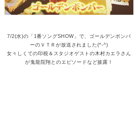
7/2(水)の「1番ソングSHOW」で、ゴールデンボンバ
ーのＶＴＲが放送されました(^-^)
女々しくての印税＆スタジオゲストの木村カエラさん
が鬼龍院翔とのエピソードなど披露！