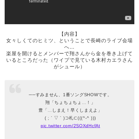
【内容】
女々しくてのヒミツ、ということで長崎のライブ会場
へ…
楽屋を開けるとメンバーで翔さんから金を巻き上げて
いるところだった（ワイプで見ている木村カエラさん
がシュール）
──すみません、1番ソングSHOWです。
翔「ちょちょちょ…！」
豊「…しまえ！早くしまえよ」
( ; ´ ▽ ` )⊃札⊂(((^-^ )))
pic.twitter.com/2SOXdHcfAt