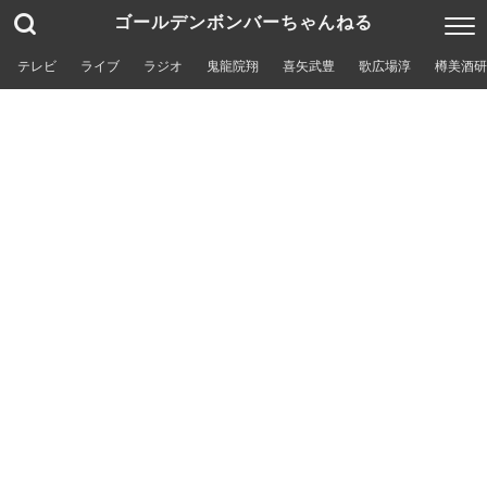
ゴールデンボンバーちゃんねる
テレビ
ライブ
ラジオ
鬼龍院翔
喜矢武豊
歌広場淳
樽美酒研