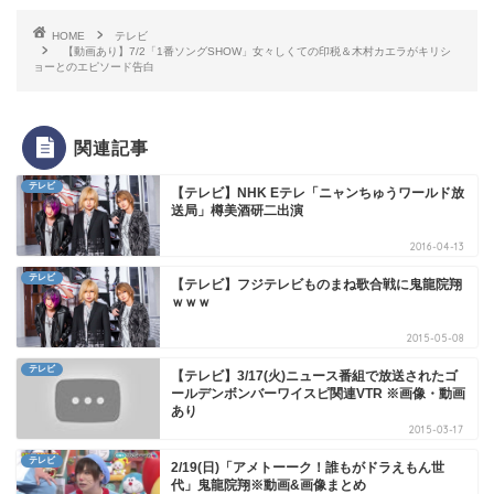
HOME
テレビ
【動画あり】7/2「1番ソングSHOW」女々しくての印税＆木村カエラがキリシ
ョーとのエピソード告白
関連記事
テレビ
【テレビ】NHK Eテレ「ニャンちゅうワールド放
送局」樽美酒研二出演
2016-04-13
テレビ
【テレビ】フジテレビものまね歌合戦に鬼龍院翔
ｗｗｗ
2015-05-08
テレビ
【テレビ】3/17(火)ニュース番組で放送されたゴ
ールデンボンバーワイスピ関連VTR ※画像・動画
あり
2015-03-17
テレビ
2/19(日)「アメトーーク！誰もがドラえもん世
代」鬼龍院翔※動画&画像まとめ