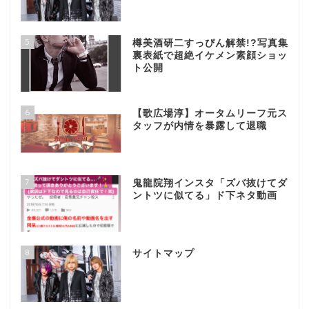
5
樽美酒研二すっぴん解禁!?写真集
裏表紙で超絶イケメン素顔ショッ
ト公開
6
【歌広場淳】オータムリーフ元ス
タッフが内情を暴露して退職
7
鬼龍院翔インスタ「ズバ抜けてダ
ントツに似てる」ド下ネタ動画
8
サイトマップ