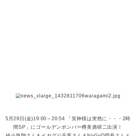
5月29日(金)19:00～20:54 「笑神様は突然に・・・2時
間SP」にゴールデンボンバー樽美酒研二出演！
綾小路翔さん＆イガグリ千葉さん＆NoGoD団長さんと