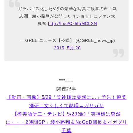
ガラパゴス化したV系の豪華な写真に歓喜の声！氣
志團・綾小路翔が公開した４ショットにファン大
興奮
http://t.co/Cz5IaMCLXN
— GREE ニュース【公式】 (@GREE_news_jp)
2015, 5月 20
***===
関連記事
【動画・画像】5/29「笑神様は突然に…」予告！樽美
酒研二女々しくて熱唱→ガサガサ
【樽美酒研二・テレビ】5/29(金)「笑神様は突然
に・・・2時間SP」綾小路翔＆NoGoD団長＆イガグリ
千葉