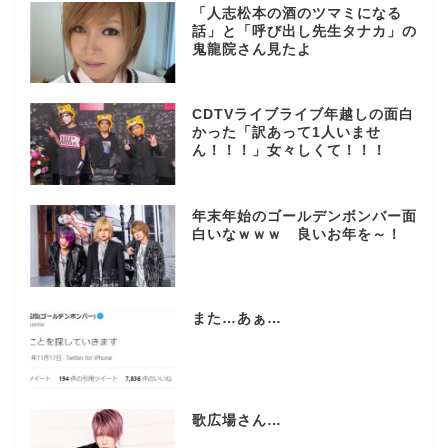
「人志松本の酒のツマミになる
話」と「呼び出し先生タナカ」の
鬼龍院さん見たよ
CDTVライブライブ年越しの面白
かった「訳あって1人いませ
ん！！！」女々しくて！！！
年末年始のゴールデンボンバー面
白いなｗｗｗ 良いお年を～！
また…あぁ…
歌広場さん…