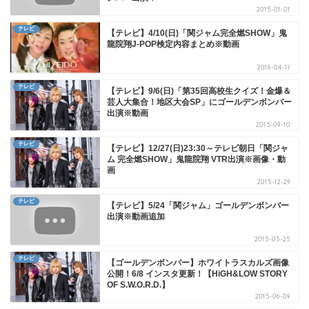
2015-01-01
テレビ
【テレビ】4/10(日)「関ジャム完全燃SHOW」鬼
龍院翔J-POP検定内容まとめ※動画
2016-04-11
テレビ
【テレビ】9/6(日)「第35回高校生クイズ！金爆＆
芸人大集合！地区大会SP」にゴールデンボンバー
出演※動画
2015-09-10
テレビ
【テレビ】12/27(日)23:30～テレビ朝日「関ジャ
ム 完全燃SHOW」鬼龍院翔 VTR出演※画像・動
画
2015-12-29
テレビ
【テレビ】5/24「関ジャム」ゴールデンボンバー
出演※動画追加
2015-05-25
テレビ
【ゴールデンボンバー】ホワイトラスカルズ画像
公開！6/8 インスタ更新！【HiGH&LOW STORY
OF S.W.O.R.D.】
2015-06-09