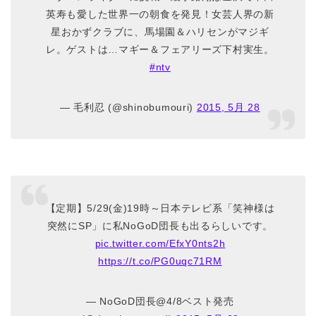
英寿も愛した世界一の朝食を発見！女芸人界の新
星おかずクラブに、馬場園＆ハリセンがマジギ
レ。ゲストは…マギー＆フェアリーズ下村実生。
#ntv
— 毛利忍 (@shinobumouri)
2015, 5月 28
【定期】5/29(金)19時～日本テレビ系「笑神様は
突然にSP」に私NoGoD団長も出るらしいです。
pic.twitter.com/EfxY0nts2h
https://t.co/PG0uqc71RM
— NoGoD団長@4/8ベスト発売