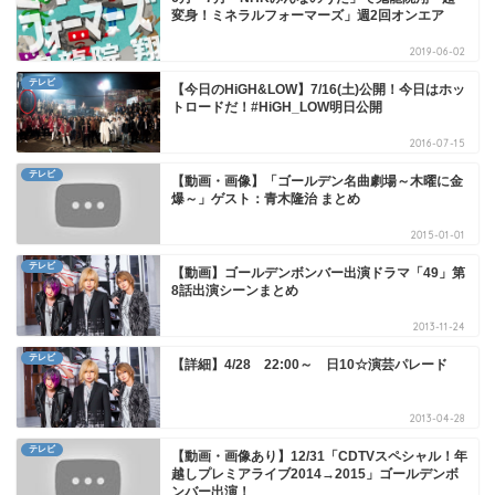
変身！ミネラルフォーマーズ」週2回オンエア
2019-06-02
テレビ
【今日のHiGH&LOW】7/16(土)公開！今日はホッ
トロードだ！#HiGH_LOW明日公開
2016-07-15
テレビ
【動画・画像】「ゴールデン名曲劇場～木曜に金
爆～」ゲスト：青木隆治 まとめ
2015-01-01
テレビ
【動画】ゴールデンボンバー出演ドラマ「49」第
8話出演シーンまとめ
2013-11-24
テレビ
【詳細】4/28 22:00～ 日10☆演芸パレード
2013-04-28
テレビ
【動画・画像あり】12/31「CDTVスペシャル！年
越しプレミアライブ2014→2015」ゴールデンボ
ンバー出演！