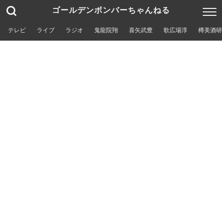
ゴールデンボンバーちゃんねる
テレビ
ライブ
ラジオ
鬼龍院翔
喜矢武豊
歌広場淳
樽美酒研