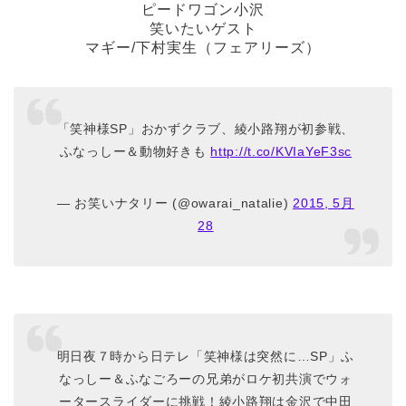
ピードワゴン小沢
笑いたいゲスト
マギー/下村実生（フェアリーズ）
「笑神様SP」おかずクラブ、綾小路翔が初参戦、
ふなっしー＆動物好きも
http://t.co/KVIaYeF3sc
— お笑いナタリー (@owarai_natalie)
2015, 5月
28
明日夜７時から日テレ「笑神様は突然に…SP」ふ
なっしー＆ふなごろーの兄弟がロケ初共演でウォ
ータースライダーに挑戦！綾小路翔は金沢で中田