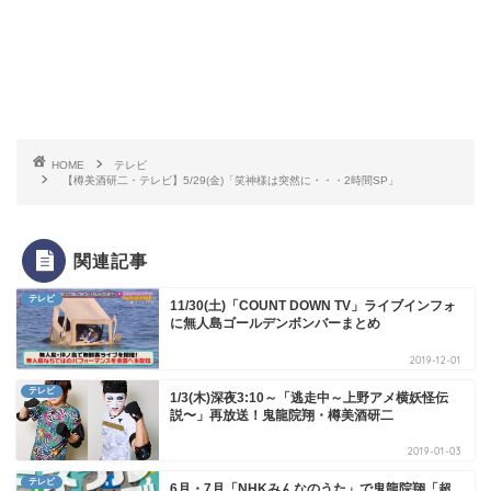
HOME
テレビ
【樽美酒研二・テレビ】5/29(金)「笑神様は突然に・・・2時間SP」
関連記事
テレビ
11/30(土)「COUNT DOWN TV」ライブインフォ
に無人島ゴールデンボンバーまとめ
2019-12-01
テレビ
1/3(木)深夜3:10～「逃走中～上野アメ横妖怪伝
説〜」再放送！鬼龍院翔・樽美酒研二
2019-01-03
テレビ
6月・7月「NHKみんなのうた」で鬼龍院翔「超