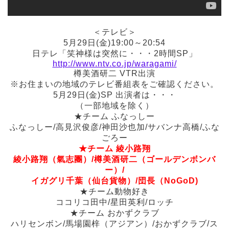
＜テレビ＞
5月29日(金)19:00～20:54
日テレ「笑神様は突然に・・・2時間SP」
http://www.ntv.co.jp/waragami/
樽美酒研二 VTR出演
※お住まいの地域のテレビ番組表をご確認ください。
5月29日(金)SP 出演者は・・・
（一部地域を除く）
★チーム ふなっしー
ふなっしー/高見沢俊彦/神田沙也加/サバンナ高橋/ふな
ごろー
★チーム 綾小路翔
綾小路翔（氣志團）/樽美酒研二（ゴールデンボンバ
ー）/
イガグリ千葉（仙台貨物）/団長（NoGoD)
★チーム動物好き
ココリコ田中/星田英利/ロッチ
★チーム おかずクラブ
ハリセンボン/馬場園梓（アジアン）/おかずクラブ/ス