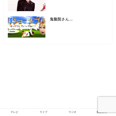
鬼龍院さん…
テレビ
ライブ
ラジオ
鬼龍院翔