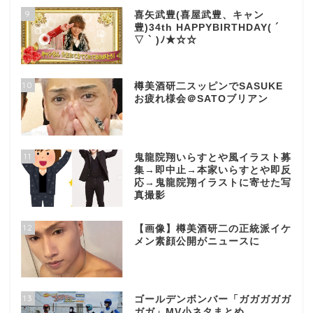
9
喜矢武豊(喜屋武豊、キャン
豊)34th HAPPYBIRTHDAY( ´
▽ ` )ﾉ★☆☆
10
樽美酒研二スッピンでSASUKE
お疲れ様会＠SATOブリアン
11
鬼龍院翔いらすとや風イラスト募
集→即中止→本家いらすとや即反
応→鬼龍院翔イラストに寄せた写
真撮影
12
【画像】樽美酒研二の正統派イケ
メン素顔公開がニュースに
13
ゴールデンボンバー「ガガガガガ
ガガ」MV小ネタまとめ