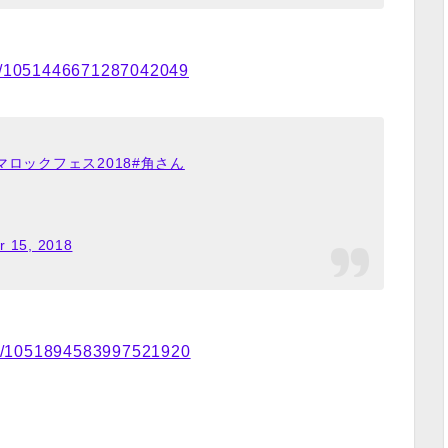
tus/1051446671287042049
マロックフェス2018
#角さん
r 15, 2018
atus/1051894583997521920