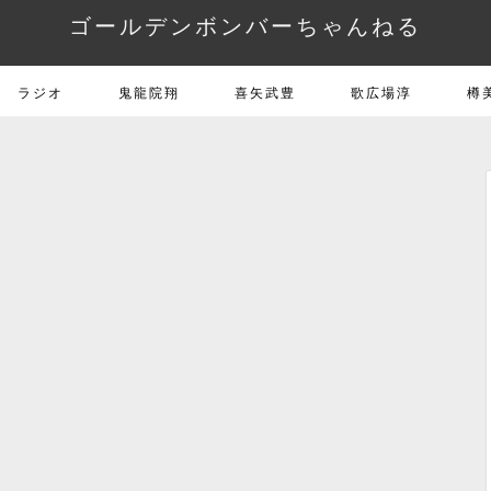
ゴールデンボンバーちゃんねる
ラジオ
鬼龍院翔
喜矢武豊
歌広場淳
樽