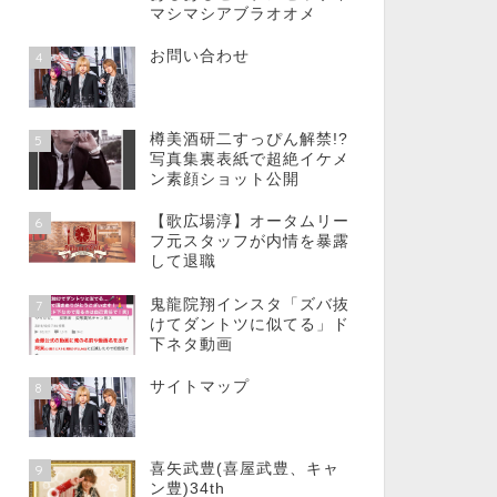
マシマシアブラオオメ
お問い合わせ
4
樽美酒研二すっぴん解禁!?
5
写真集裏表紙で超絶イケメ
ン素顔ショット公開
【歌広場淳】オータムリー
6
フ元スタッフが内情を暴露
して退職
鬼龍院翔インスタ「ズバ抜
7
けてダントツに似てる」ド
下ネタ動画
サイトマップ
8
喜矢武豊(喜屋武豊、キャ
9
ン豊)34th