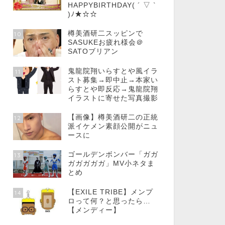
HAPPYBIRTHDAY( ´ ▽ `
)ﾉ★☆☆
樽美酒研二スッピンで
10
SASUKEお疲れ様会＠
SATOブリアン
鬼龍院翔いらすとや風イラ
11
スト募集→即中止→本家い
らすとや即反応→鬼龍院翔
イラストに寄せた写真撮影
【画像】樽美酒研二の正統
12
派イケメン素顔公開がニュ
ースに
ゴールデンボンバー「ガガ
13
ガガガガガ」MV小ネタま
とめ
【EXILE TRIBE】メンプ
14
ロって何？と思ったら…
【メンディー】