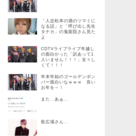
「人志松本の酒のツマミに
なる話」と「呼び出し先生
タナカ」の鬼龍院さん見た
よ
CDTVライブライブ年越し
の面白かった「訳あって1
人いません！！！」女々し
くて！！！
年末年始のゴールデンボン
バー面白いなｗｗｗ 良い
お年を～！
また…あぁ…
歌広場さん…