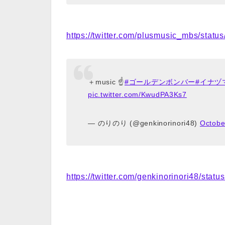
https://twitter.com/plusmusic_mbs/sta
＋music ☝️
#ゴールデンボンバー
#イナヅ
pic.twitter.com/KwudPA3Ks7
— のりのり (@genkinorinori48)
Octobe
https://twitter.com/genkinorinori48/st