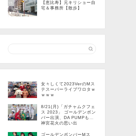
【恵比寿】元キリショー自
15
宅＆事務所【散歩】
女々しくて2023VerのMス
テスーパーライブワロタｗ
ｗｗｗ
8/21(月)「ガチャムクフェ
ス 2023」 ゴールデンボン
バー出演、DA PUMPも…
神宮花火の思い出
ゴールデンボンバーMス