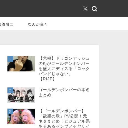
美酒研二
なんか色々
【悲報】ドラゴンアッシュ
1
のKjがゴールデンボンバー
を盛大にディスる「ロック
バンドじゃない」
【RIJF】
ゴールデンボンバーの本名
2
まとめ
【ゴールデンボンバー】
3
「欲望の歌」PV公開！元
ネタまとめ：ビジュアル系
あるあるゼンブノセヤサイ