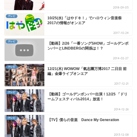
2018-09-05
テレビ
10/25(水)「はやドキ！」でハロウィン音楽祭
2017の情報がオンエア
2017-10-24
テレビ
【動画】2/26「一番ソングSHOW」ゴールデンボ
ンバーとLINDBERGの関係は！？
2014-02-27
テレビ
12/21(木) WOWOW「氣志團万博2017 二日目 前
編」金爆ライブオンエア
2017-12-21
テレビ
【動画】ゴールデンボンバー出演！12/25 「ドリ
ームフェスティバル2014」放送！
2014-12-26
テレビ
【TV】僕らの音楽 Dance My Generation
2013-12-08