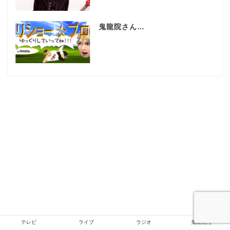
鬼龍院さん…
テレビ
ライブ
ラジオ
鬼龍院翔