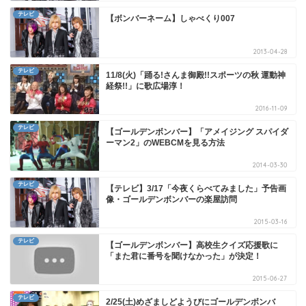
テレビ
【ボンバーネーム】しゃべくり007
2013-04-28
テレビ
11/8(火)「踊る!さんま御殿!!スポーツの秋 運動神
経祭!!」に歌広場淳！
2016-11-09
テレビ
【ゴールデンボンバー】「アメイジング スパイダ
ーマン2」のWEBCMを見る方法
2014-03-30
テレビ
【テレビ】3/17「今夜くらべてみました」予告画
像・ゴールデンボンバーの楽屋訪問
2015-03-16
テレビ
【ゴールデンボンバー】高校生クイズ応援歌に
「また君に番号を聞けなかった」が決定！
2015-06-27
テレビ
2/25(土)めざましどようびにゴールデンボンバ