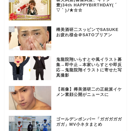
豊)34th HAPPYBIRTHDAY( ´
▽ ` )ﾉ★☆☆
10
樽美酒研二スッピンでSASUKE
お疲れ様会＠SATOブリアン
11
鬼龍院翔いらすとや風イラスト募
集→即中止→本家いらすとや即反
応→鬼龍院翔イラストに寄せた写
真撮影
12
【画像】樽美酒研二の正統派イケ
メン素顔公開がニュースに
13
ゴールデンボンバー「ガガガガガ
ガガ」MV小ネタまとめ