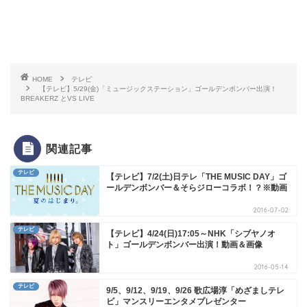
HOME
テレビ
【テレビ】5/29(金)「ミュージックステーション」ゴールデンボンバー出演！
BREAKERZ とVS LIVE
関連記事
テレビ
【テレビ】7/2(土)日テレ「THE MUSIC DAY」ゴ
ールデンボンバー＆そらジローコラボ！？※動画
2016-07-02
テレビ
【テレビ】4/24(日)17:05～NHK「シブヤノオ
ト」ゴールデンボンバー出演！動画＆画像
2016-05-14
テレビ
9/5、9/12、9/19、9/26 歌広場淳「めざましテレ
ビ」マンスリーエンタメプレゼンター