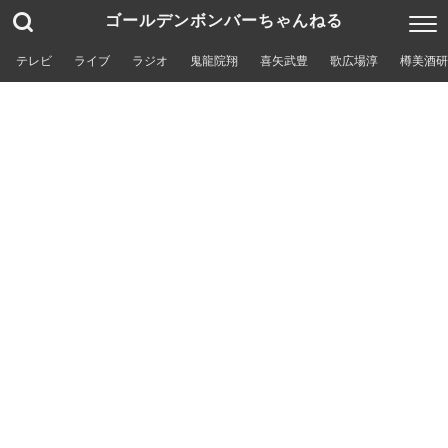
ゴールデンボンバーちゃんねる
テレビ
ライブ
ラジオ
鬼龍院翔
喜矢武豊
歌広場淳
樽美酒研