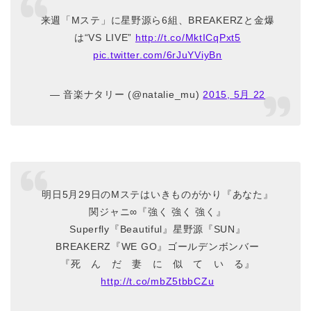
来週「Mステ」に星野源ら6組、BREAKERZと金爆
は“VS LIVE”
http://t.co/MktICqPxt5
pic.twitter.com/6rJuYViyBn
— 音楽ナタリー (@natalie_mu)
2015, 5月 22
明日5月29日のMステはいきものがかり『あなた』
関ジャニ∞『強く 強く 強く』
Superfly『Beautiful』星野源『SUN』
BREAKERZ『WE GO』ゴールデンボンバー
『死 ん だ 妻 に 似 て い る』
http://t.co/mbZ5tbbCZu