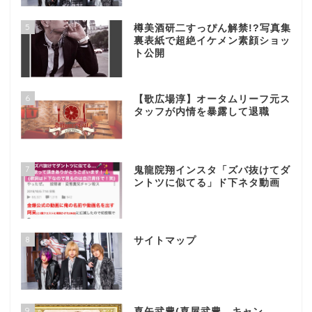
5
樽美酒研二すっぴん解禁!?写真集
裏表紙で超絶イケメン素顔ショッ
ト公開
6
【歌広場淳】オータムリーフ元ス
タッフが内情を暴露して退職
7
鬼龍院翔インスタ「ズバ抜けてダ
ントツに似てる」ド下ネタ動画
8
サイトマップ
9
喜矢武豊(喜屋武豊、キャン