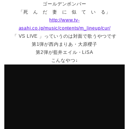
ゴールデンボンバー
「死 ん だ 妻 に 似 て い る」
http://www.tv-
asahi.co.jp/music/contents/m_lineup/cur/
「 VS LIVE 」っていうのは対面で歌うやつです
第1弾が西内まりあ・大原櫻子
第2弾が藍井エイル・LiSA
こんなやつ↓