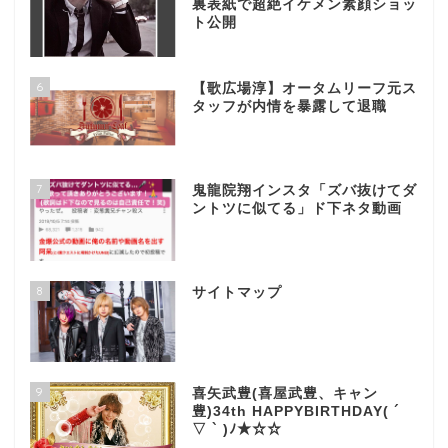
裏表紙で超絶イケメン素顔ショッ
ト公開
6
【歌広場淳】オータムリーフ元ス
タッフが内情を暴露して退職
7
鬼龍院翔インスタ「ズバ抜けてダ
ントツに似てる」ド下ネタ動画
8
サイトマップ
9
喜矢武豊(喜屋武豊、キャン
豊)34th HAPPYBIRTHDAY( ´
▽ ` )ﾉ★☆☆