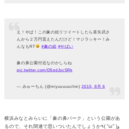
え！やば！この象の絵リツイートしたら喜矢武さ
んから２万円貰えたんだけど！マジラッキー！み
んなもRT
#象の絵
#やばい
象の鼻公園付近なのかしらね
pic.twitter.com/D5qdJscSRk
— みゅーちん (@miyuuuuuchin)
2015, 8月 6
横浜みなとみらいに「象の鼻パーク」という公園があ
るので、それ関連で思いついたんでしょうか٩( ”ω” )و