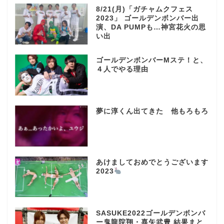
8/21(月)「ガチャムクフェス
2023」 ゴールデンボンバー出
演、DA PUMPも…神宮花火の思
い出
ゴールデンボンバーMステ！と、
４人でやる理由
夢に淳くん出てきた 他もろもろ
あけましておめでとうございます
2023
SASUKE2022ゴールデンボンバ
ー鬼龍院翔・喜矢武豊 結果まと