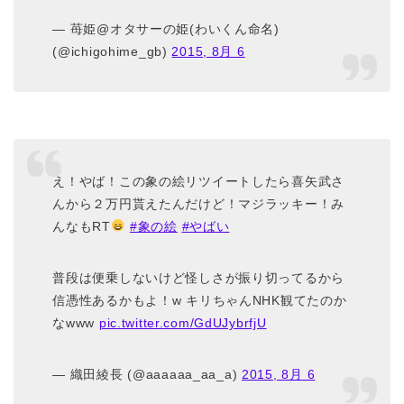
— 苺姫@オタサーの姫(わいくん命名)
(@ichigohime_gb)
2015, 8月 6
え！やば！この象の絵リツイートしたら喜矢武さ
んから２万円貰えたんだけど！マジラッキー！み
んなもRT
#象の絵
#やばい
普段は便乗しないけど怪しさが振り切ってるから
信憑性あるかもよ！w キリちゃんNHK観てたのか
なwww
pic.twitter.com/GdUJybrfjU
— 織田綾長 (@aaaaaa_aa_a)
2015, 8月 6