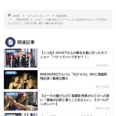
HOME
ゴールデンボンバー
鬼龍院翔
【鬼龍院翔】え！やば！この象の絵リツイートしたら喜矢武さんから２万円貰え
たんだけど！【幸せの青い象】 #象の絵 #やばい
関連記事
鬼龍院翔
【ニコ生】GACKTさんの舞台を観に行ったキリ
ショー「パクっていいですか？！」
2014-08-14
鬼龍院翔
BREAKERZアルバム「X(クロス)」MVに鬼龍院
翔出演！動画公開☆
2017-10-05
鬼龍院翔
【ローラの傷だらけ】鬼龍院 特典ゼロＣＤへの思
い「価値が以前と違うこと伝えたい」【ゴールデ
ンボンバー】
2014-07-08
鬼龍院翔