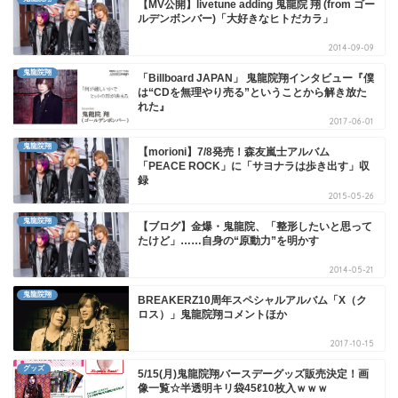
【MV公開】livetune adding 鬼龍院 翔 (from ゴー
ルデンボンバー)「大好きなヒトだカラ」
2014-09-09
鬼龍院翔
「Billboard JAPAN」 鬼龍院翔インタビュー『僕
は“CDを無理やり売る”ということから解き放た
れた』
2017-06-01
鬼龍院翔
【morioni】7/8発売！森友嵐士アルバム
「PEACE ROCK」に「サヨナラは歩き出す」収
録
2015-05-26
鬼龍院翔
【ブログ】金爆・鬼龍院、「整形したいと思って
たけど」……自身の“原動力”を明かす
2014-05-21
鬼龍院翔
BREAKERZ10周年スペシャルアルバム「X（ク
ロス）」鬼龍院翔コメントほか
2017-10-15
グッズ
5/15(月)鬼龍院翔バースデーグッズ販売決定！画
像一覧☆半透明キリ袋45ℓ10枚入ｗｗｗ