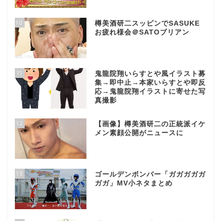
10
樽美酒研二スッピンでSASUKE
お疲れ様会＠SATOブリアン
11
鬼龍院翔いらすとや風イラスト募
集→即中止→本家いらすとや即反
応→鬼龍院翔イラストに寄せた写
真撮影
12
【画像】樽美酒研二の正統派イケ
メン素顔公開がニュースに
13
ゴールデンボンバー「ガガガガガ
ガガ」MV小ネタまとめ