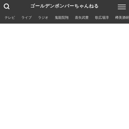
ゴールデンボンバーちゃんねる
テレビ
ライブ
ラジオ
鬼龍院翔
喜矢武豊
歌広場淳
樽美酒研