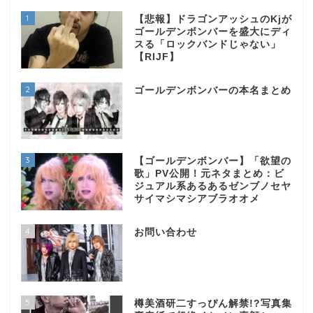
1
【悲報】ドラゴンアッシュのKjが
ゴールデンボンバーを盛大にディ
スる「ロックバンドじゃない」
【RIJF】
2
ゴールデンボンバーの本名まとめ
3
【ゴールデンボンバー】「欲望の
歌」PV公開！元ネタまとめ：ビ
ジュアル系あるあるゼンブノセヤ
サイマシマシアブラオオメ
4
お問い合わせ
5
樽美酒研二すっぴん解禁!?写真集