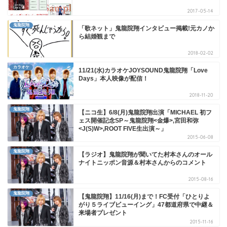
2017-05-14
鬼龍院翔
「歌ネット」鬼龍院翔インタビュー掲載!元カノか
ら結婚観まで
2018-02-02
カラオケ
11/21(水)カラオケJOYSOUND鬼龍院翔「Love
Days」本人映像が配信！
2018-11-20
鬼龍院翔
【ニコ生】6/8(月)鬼龍院翔出演「MICHAEL 初フ
ェス開催記念SP～鬼龍院翔<金爆>,宮田和弥
<J(S)W>,ROOT FIVE生出演～」
2015-06-08
鬼龍院翔
【ラジオ】鬼龍院翔が聞いてた村本さんのオール
ナイトニッポン音源＆村本さんからのコメント
2015-08-16
鬼龍院翔
【鬼龍院翔】11/16(月)まで！FC受付「ひとりよ
がり５ライブビューイング」47都道府県で中継＆
来場者プレゼント
2015-11-16