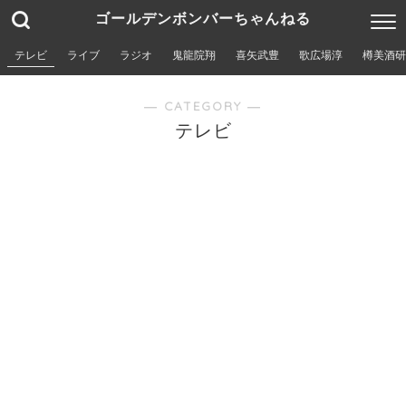
ゴールデンボンバーちゃんねる
テレビ
ライブ
ラジオ
鬼龍院翔
喜矢武豊
歌広場淳
樽美酒研
― CATEGORY ―
テレビ