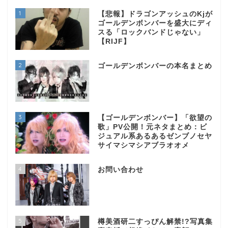
1
【悲報】ドラゴンアッシュのKjが
ゴールデンボンバーを盛大にディ
スる「ロックバンドじゃない」
【RIJF】
2
ゴールデンボンバーの本名まとめ
3
【ゴールデンボンバー】「欲望の
歌」PV公開！元ネタまとめ：ビ
ジュアル系あるあるゼンブノセヤ
サイマシマシアブラオオメ
4
お問い合わせ
5
樽美酒研二すっぴん解禁!?写真集