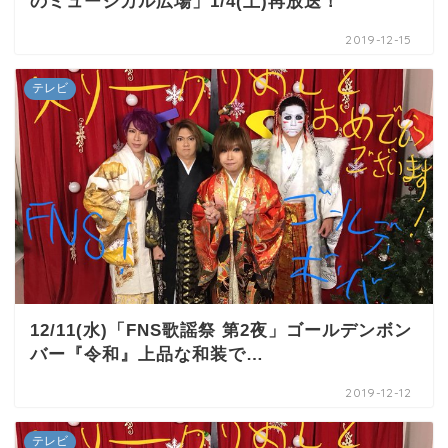
のミュージカル広場」1/4(土)再放送！
2019-12-15
テレビ
12/11(水)「FNS歌謡祭 第2夜」ゴールデンボン
バー『令和』上品な和装で…
2019-12-12
テレビ