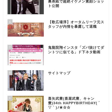
裏表紙で超絶イケメン素顔ショッ
ト公開
6
【歌広場淳】オータムリーフ元ス
タッフが内情を暴露して退職
7
鬼龍院翔インスタ「ズバ抜けてダ
ントツに似てる」ド下ネタ動画
8
サイトマップ
9
喜矢武豊(喜屋武豊、キャン
豊)34th HAPPYBIRTHDAY( ´
▽ ` )ﾉ★☆☆