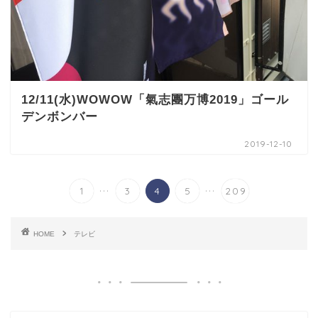
12/11(水)WOWOW「氣志團万博2019」ゴール
デンボンバー
2019-12-10
...
...
1
3
4
5
209
HOME
テレビ