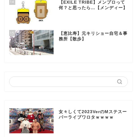
14
【EXILE TRIBE】メンプロって
何？と思ったら…【メンディー】
15
【恵比寿】元キリショー自宅＆事
務所【散歩】
女々しくて2023VerのMステスー
パーライブワロタｗｗｗｗ