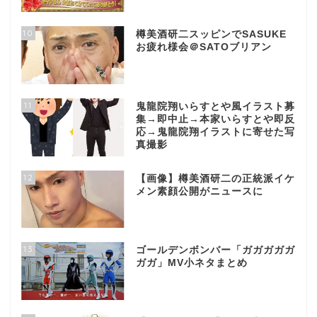
10
樽美酒研二スッピンでSASUKE
お疲れ様会＠SATOブリアン
11
鬼龍院翔いらすとや風イラスト募
集→即中止→本家いらすとや即反
応→鬼龍院翔イラストに寄せた写
真撮影
12
【画像】樽美酒研二の正統派イケ
メン素顔公開がニュースに
13
ゴールデンボンバー「ガガガガガ
ガガ」MV小ネタまとめ