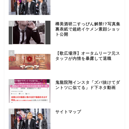
5
樽美酒研二すっぴん解禁!?写真集
裏表紙で超絶イケメン素顔ショッ
ト公開
6
【歌広場淳】オータムリーフ元ス
タッフが内情を暴露して退職
7
鬼龍院翔インスタ「ズバ抜けてダ
ントツに似てる」ド下ネタ動画
8
サイトマップ