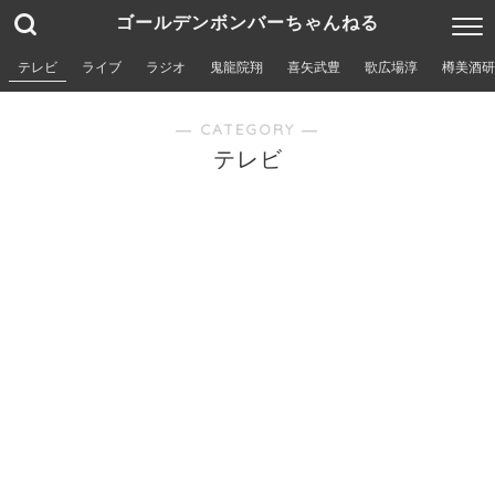
ゴールデンボンバーちゃんねる
テレビ
ライブ
ラジオ
鬼龍院翔
喜矢武豊
歌広場淳
樽美酒研
― CATEGORY ―
テレビ