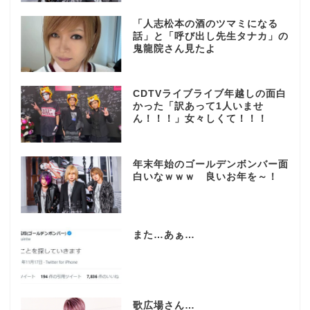
「人志松本の酒のツマミになる
話」と「呼び出し先生タナカ」の
鬼龍院さん見たよ
CDTVライブライブ年越しの面白
かった「訳あって1人いませ
ん！！！」女々しくて！！！
年末年始のゴールデンボンバー面
白いなｗｗｗ 良いお年を～！
また…あぁ…
歌広場さん…