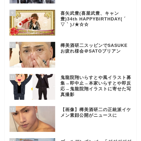
9
喜矢武豊(喜屋武豊、キャン
豊)34th HAPPYBIRTHDAY( ´
▽ ` )ﾉ★☆☆
10
樽美酒研二スッピンでSASUKE
お疲れ様会＠SATOブリアン
11
鬼龍院翔いらすとや風イラスト募
集→即中止→本家いらすとや即反
応→鬼龍院翔イラストに寄せた写
真撮影
12
【画像】樽美酒研二の正統派イケ
メン素顔公開がニュースに