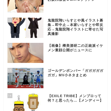
11
鬼龍院翔いらすとや風イラスト募
集→即中止→本家いらすとや即反
応→鬼龍院翔イラストに寄せた写
真撮影
12
【画像】樽美酒研二の正統派イケ
メン素顔公開がニュースに
13
ゴールデンボンバー「ガガガガガ
ガガ」MV小ネタまとめ
14
【EXILE TRIBE】メンプロって
何？と思ったら…【メンディー】