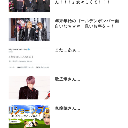
ん！！！」女々しくて！！！
年末年始のゴールデンボンバー面
白いなｗｗｗ 良いお年を～！
また…あぁ…
歌広場さん…
鬼龍院さん…