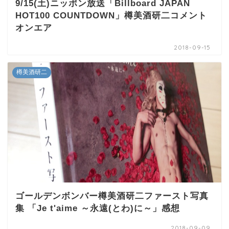
9/15(土)ニッポン放送「Billboard JAPAN
HOT100 COUNTDOWN」樽美酒研二コメント
オンエア
2018-09-15
樽美酒研二
ゴールデンボンバー樽美酒研二ファースト写真
集 「Je t'aime ～永遠(とわ)に～」感想
2018-09-09