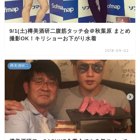
9/1(土)樽美酒研二腹筋タッチ会＠秋葉原 まとめ
撮影OK！キリショーお下がり水着
2018-09-02
樽美酒研二