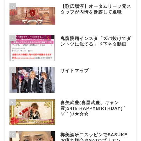
6
【歌広場淳】オータムリーフ元ス
タッフが内情を暴露して退職
7
鬼龍院翔インスタ「ズバ抜けてダ
ントツに似てる」ド下ネタ動画
8
サイトマップ
9
喜矢武豊(喜屋武豊、キャン
豊)34th HAPPYBIRTHDAY( ´
▽ ` )ﾉ★☆☆
10
樽美酒研二スッピンでSASUKE
お疲れ様会＠SATOブリアン