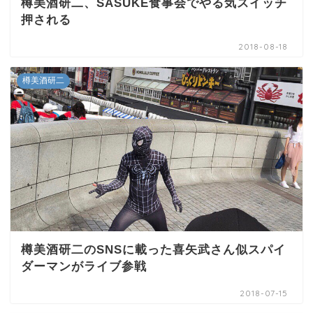
樽美酒研二、SASUKE食事会でやる気スイッチ
押される
2018-08-18
樽美酒研二
樽美酒研二のSNSに載った喜矢武さん似スパイ
ダーマンがライブ参戦
2018-07-15