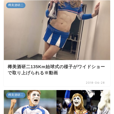
樽美酒研二
樽美酒研二135Km始球式の様子がワイドショー
で取り上げられる※動画
2018-06-28
樽美酒研二