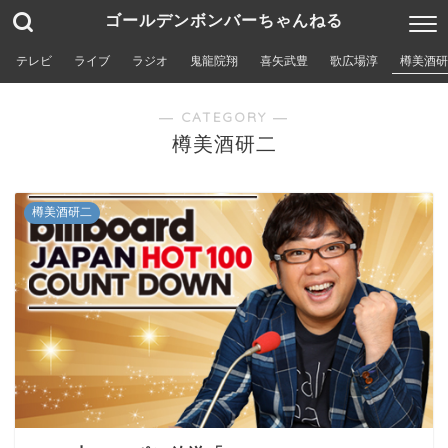
ゴールデンボンバーちゃんねる
テレビ
ライブ
ラジオ
鬼龍院翔
喜矢武豊
歌広場淳
樽美酒研
― CATEGORY ―
樽美酒研二
樽美酒研二