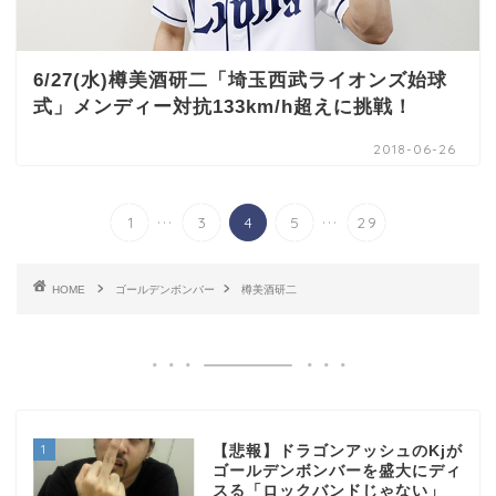
6/27(水)樽美酒研二「埼玉西武ライオンズ始球
式」メンディー対抗133km/h超えに挑戦！
2018-06-26
...
...
1
3
4
5
29
HOME
ゴールデンボンバー
樽美酒研二
1
【悲報】ドラゴンアッシュのKjが
ゴールデンボンバーを盛大にディ
スる「ロックバンドじゃない」