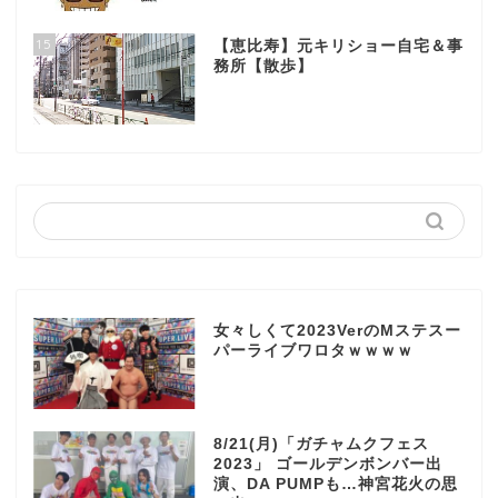
15
【恵比寿】元キリショー自宅＆事
務所【散歩】
女々しくて2023VerのMステスー
パーライブワロタｗｗｗｗ
8/21(月)「ガチャムクフェス
2023」 ゴールデンボンバー出
演、DA PUMPも…神宮花火の思