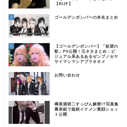
【RIJF】
2
ゴールデンボンバーの本名まとめ
3
【ゴールデンボンバー】「欲望の
歌」PV公開！元ネタまとめ：ビ
ジュアル系あるあるゼンブノセヤ
サイマシマシアブラオオメ
4
お問い合わせ
5
樽美酒研二すっぴん解禁!?写真集
裏表紙で超絶イケメン素顔ショッ
ト公開