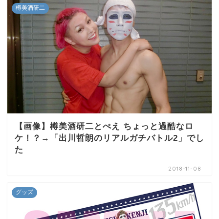
樽美酒研二
【画像】樽美酒研二とぺえ ちょっと過酷なロ
ケ！？→「出川哲朗のリアルガチバトル2」でし
た
2018-11-08
グッズ