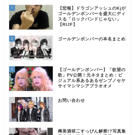
1
【悲報】ドラゴンアッシュのKjが
ゴールデンボンバーを盛大にディ
スる「ロックバンドじゃない」
【RIJF】
2
ゴールデンボンバーの本名まとめ
3
【ゴールデンボンバー】「欲望の
歌」PV公開！元ネタまとめ：ビ
ジュアル系あるあるゼンブノセヤ
サイマシマシアブラオオメ
4
お問い合わせ
5
樽美酒研二すっぴん解禁!?写真集