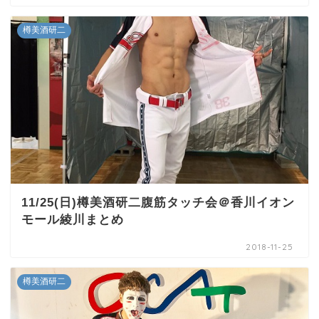
樽美酒研二
11/25(日)樽美酒研二腹筋タッチ会＠香川イオン
モール綾川まとめ
2018-11-25
樽美酒研二