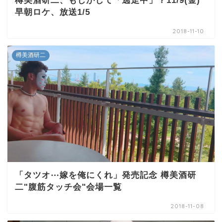
樽美酒研二、もしかして「逃走中」？11/9(金)
早朝ロケ、放送1/5
2018-11-10
樽美酒研二
「タツオ⋯嫁を俺にくれ」発売記念 樽美酒研
二"腹筋タッチ会"会場一覧
2018-11-08