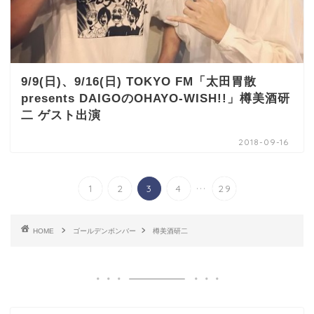
9/9(日)、9/16(日) TOKYO FM「太田胃散
presents DAIGOのOHAYO-WISH!!」樽美酒研
二 ゲスト出演
2018-09-16
...
1
2
3
4
29
HOME
ゴールデンボンバー
樽美酒研二