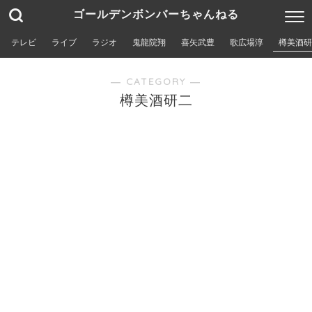
ゴールデンボンバーちゃんねる
テレビ
ライブ
ラジオ
鬼龍院翔
喜矢武豊
歌広場淳
樽美酒研
― CATEGORY ―
樽美酒研二