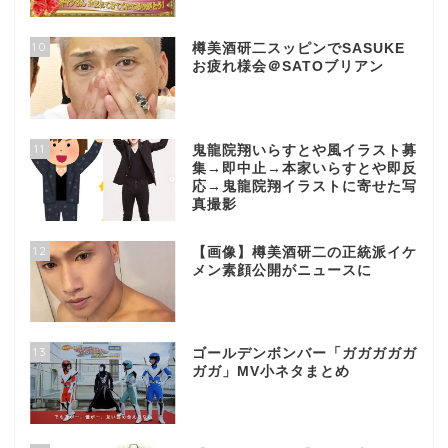
10
樽美酒研二スッピンでSASUKE
お疲れ様会＠SATOブリアン
11
鬼龍院翔いらすとや風イラスト募
集→即中止→本家いらすとや即反
応→鬼龍院翔イラストに寄せた写
真撮影
12
【画像】樽美酒研二の正統派イケ
メン素顔公開がニュースに
13
ゴールデンボンバー「ガガガガガ
ガガ」MV小ネタまとめ