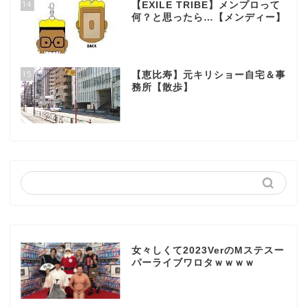
14
【EXILE TRIBE】メンプロって
何？と思ったら…【メンディー】
15
【恵比寿】元キリショー自宅＆事
務所【散歩】
女々しくて2023VerのMステスー
パーライブワロタｗｗｗｗ