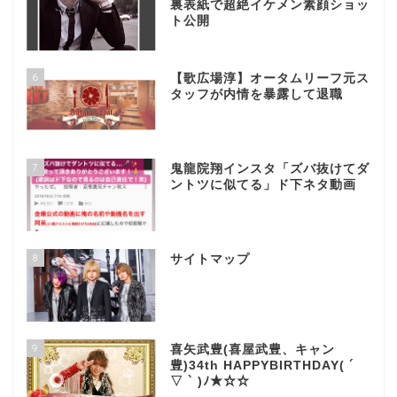
裏表紙で超絶イケメン素顔ショッ
ト公開
6
【歌広場淳】オータムリーフ元ス
タッフが内情を暴露して退職
7
鬼龍院翔インスタ「ズバ抜けてダ
ントツに似てる」ド下ネタ動画
8
サイトマップ
9
喜矢武豊(喜屋武豊、キャン
豊)34th HAPPYBIRTHDAY( ´
▽ ` )ﾉ★☆☆