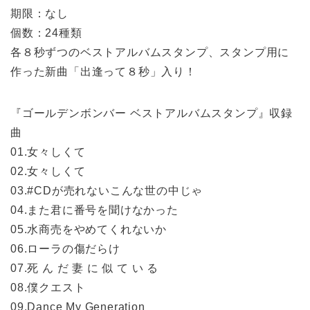
期限：なし
個数：24種類
各８秒ずつのベストアルバムスタンプ、スタンプ用に
作った新曲「出逢って８秒」入り！
『ゴールデンボンバー ベストアルバムスタンプ』収録
曲
01.女々しくて
02.女々しくて
03.#CDが売れないこんな世の中じゃ
04.また君に番号を聞けなかった
05.水商売をやめてくれないか
06.ローラの傷だらけ
07.死 ん だ 妻 に 似 て い る
08.僕クエスト
09.Dance My Generation