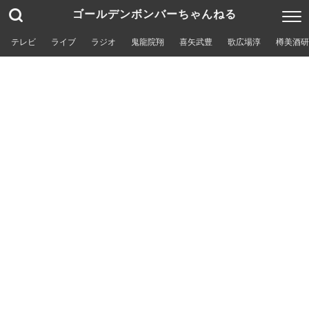
ゴールデンボンバーちゃんねる
テレビ
ライブ
ラジオ
鬼龍院翔
喜矢武豊
歌広場淳
樽美酒研