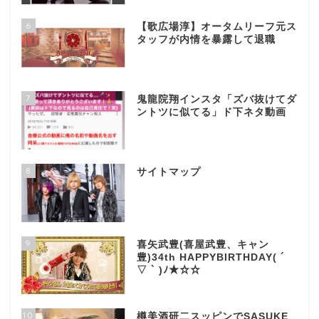
6
【歌広場淳】オータムリーフ元ス
タッフが内情を暴露して退職
7
鬼龍院翔インスタ「ズバ抜けてダ
ントツに似てる」ド下ネタ動画
8
サイトマップ
9
喜矢武豊(喜屋武豊、キャン
豊)34th HAPPYBIRTHDAY( ´
▽ ` )ﾉ★☆☆
10
樽美酒研二スッピンでSASUKE