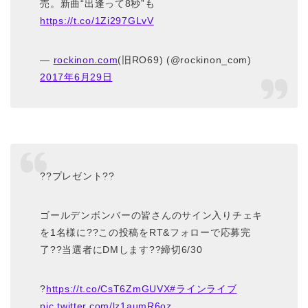
売。新曲“出逢って8秒”も
https://t.co/1Zi297GLvV
—
rockinon.com
(旧RO69) (@rockinon_com)
2017年6月29日
??プレゼント??
ゴールデンボンバーの皆さんのサイン入りチェキ
を1名様に??この投稿をRT&フォローで応募完
了??当選者にDMします??締切6/30
?
https://t.co/CsT6ZmGUVX
#ラインライブ
pic.twitter.com/lz1aumR6oz