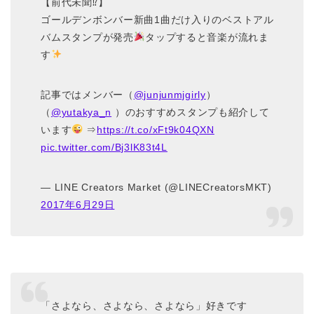
【前代未聞⁉】
ゴールデンボンバー新曲1曲だけ入りのベストアル
バムスタンプが発売
タップすると音楽が流れま
す
記事ではメンバー（
@junjunmjgirly
）
（
@yutakya_n
）のおすすめスタンプも紹介して
います
⇒
https://t.co/xFt9k04QXN
pic.twitter.com/Bj3lK83t4L
— LINE Creators Market (@LINECreatorsMKT)
2017年6月29日
「さよなら、さよなら、さよなら」好きです