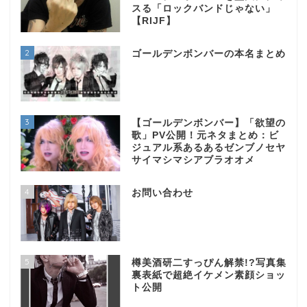
スる「ロックバンドじゃない」
【RIJF】
2
ゴールデンボンバーの本名まとめ
3
【ゴールデンボンバー】「欲望の
歌」PV公開！元ネタまとめ：ビ
ジュアル系あるあるゼンブノセヤ
サイマシマシアブラオオメ
4
お問い合わせ
5
樽美酒研二すっぴん解禁!?写真集
裏表紙で超絶イケメン素顔ショッ
ト公開