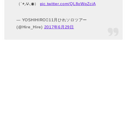
（´◉◞౪◟◉）
pic.twitter.com/QL8oWqZciA
— YOSHIHIRO11月ひれソロツアー
(@Hire_Hire)
2017年6月29日