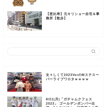
15
【恵比寿】元キリショー自宅＆事
務所【散歩】
女々しくて2023VerのMステスー
パーライブワロタｗｗｗｗ
8/21(月)「ガチャムクフェス
2023」 ゴールデンボンバー出