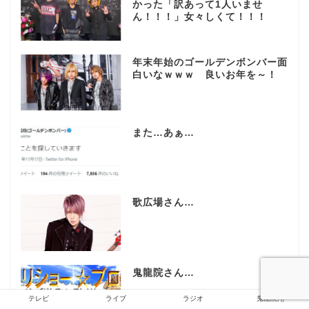
かった「訳あって1人いませ
ん！！！」女々しくて！！！
年末年始のゴールデンボンバー面
白いなｗｗｗ 良いお年を～！
また…あぁ…
歌広場さん…
鬼龍院さん…
テレビ
ライブ
ラジオ
鬼龍院翔