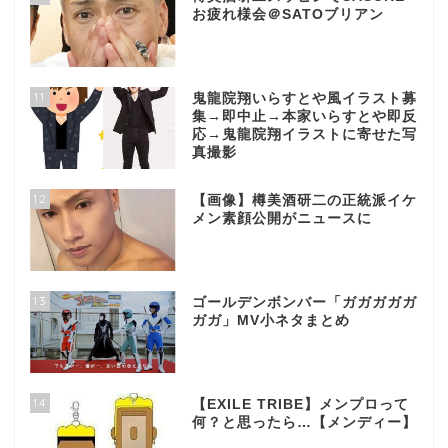
お疲れ様会＠SATOブリアン
11
鬼龍院翔いらすとや風イラスト募
集→即中止→本家いらすとや即反
応→鬼龍院翔イラストに寄せた写
真撮影
12
【画像】樽美酒研二の正統派イケ
メン素顔公開がニュースに
13
ゴールデンボンバー「ガガガガガ
ガガ」MV小ネタまとめ
14
【EXILE TRIBE】メンプロって
何？と思ったら…【メンディー】