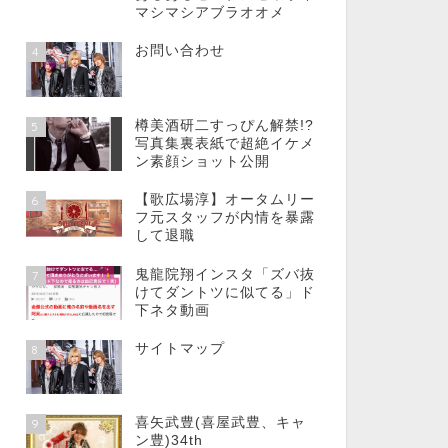
マシマシアブラオオメ
お問い合わせ
4
樽美酒研二すっぴん解禁!?
5
写真集裏表紙で超絶イケメ
ン素顔ショット公開
【歌広場淳】オータムリー
6
フ元スタッフが内情を暴露
して退職
鬼龍院翔インスタ「ズバ抜
7
けてダントツに似てる」ド
下ネタ動画
サイトマップ
8
喜矢武豊(喜屋武豊、キャ
9
ン豊)34th