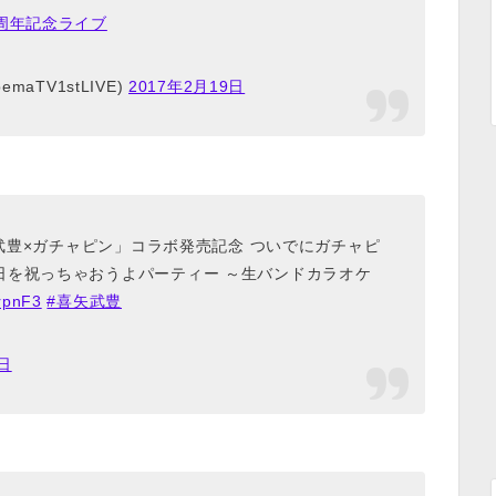
V1周年記念ライブ
maTV1stLIVE)
2017年2月19日
矢武豊×ガチャピン」コラボ発売記念 ついでにガチャピ
日を祝っちゃおうよパーティー ～生バンドカラオケ
YrpnF3
#喜矢武豊
3日