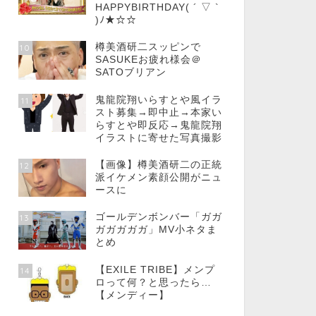
HAPPYBIRTHDAY( ´ ▽ `
)ﾉ★☆☆
樽美酒研二スッピンで
10
SASUKEお疲れ様会＠
SATOブリアン
鬼龍院翔いらすとや風イラ
11
スト募集→即中止→本家い
らすとや即反応→鬼龍院翔
イラストに寄せた写真撮影
【画像】樽美酒研二の正統
12
派イケメン素顔公開がニュ
ースに
ゴールデンボンバー「ガガ
13
ガガガガガ」MV小ネタま
とめ
【EXILE TRIBE】メンプ
14
ロって何？と思ったら…
【メンディー】