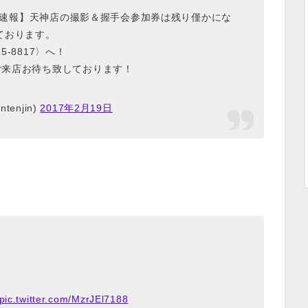
う販売速報】天神店の撮影＆握手会参加券は残り僅かにな
ております。
5-8817〉へ！
。ご来店お待ち致しております！
enjin)
2017年2月19日
pic.twitter.com/MzrJEl7188