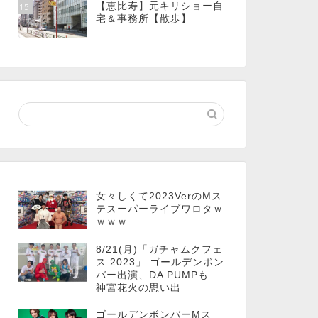
【恵比寿】元キリショー自
15
宅＆事務所【散歩】
女々しくて2023VerのMス
テスーパーライブワロタｗ
ｗｗｗ
8/21(月)「ガチャムクフェ
ス 2023」 ゴールデンボン
バー出演、DA PUMPも…
神宮花火の思い出
ゴールデンボンバーMス