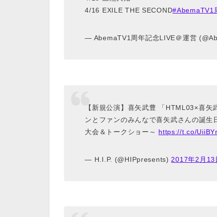
4/16 EXILE THE SECOND
#AbemaT
— AbemaTV1周年記念LIVE＠運営 (@Abe
【新規公演】喜矢武豊 「HTML03×喜
ンとファンのみんなで喜矢武さんの誕生
大会＆トークショー～
https://t.co/UiiB
— H.I.P. (@HIPpresents)
2017年2月1