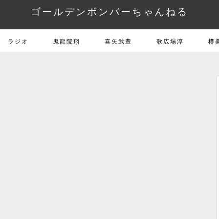
ゴールデンボンバーちゃんねる
ラジオ
鬼龍院翔
喜矢武豊
歌広場淳
樽