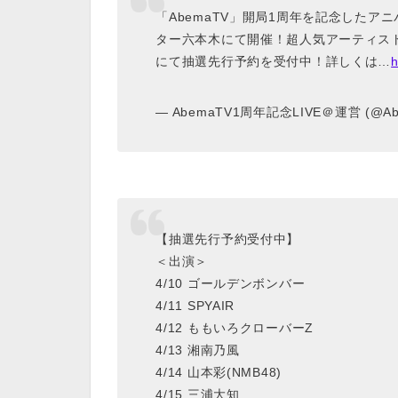
「AbemaTV」開局1周年を記念したアニバ
ター六本木にて開催！超人気アーティス
にて抽選先行予約を受付中！詳しくは…
h
— AbemaTV1周年記念LIVE＠運営 (@Abe
【抽選先行予約受付中】
＜出演＞
4/10 ゴールデンボンバー
4/11 SPYAIR
4/12 ももいろクローバーZ
4/13 湘南乃風
4/14 山本彩(NMB48)
4/15 三浦大知