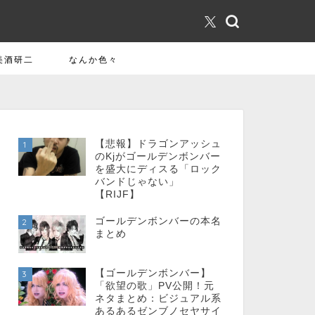
美酒研二
なんか色々
【悲報】ドラゴンアッシュ
1
のKjがゴールデンボンバー
を盛大にディスる「ロック
バンドじゃない」
【RIJF】
ゴールデンボンバーの本名
2
まとめ
【ゴールデンボンバー】
3
「欲望の歌」PV公開！元
ネタまとめ：ビジュアル系
あるあるゼンブノセヤサイ