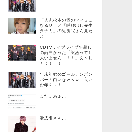
「人志松本の酒のツマミに
なる話」と「呼び出し先生
タナカ」の鬼龍院さん見た
よ
CDTVライブライブ年越し
の面白かった「訳あって1
人いません！！！」女々し
くて！！！
年末年始のゴールデンボン
バー面白いなｗｗｗ 良い
お年を～！
また…あぁ…
歌広場さん…