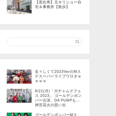
【恵比寿】元キリショー自
15
宅＆事務所【散歩】
女々しくて2023VerのMス
テスーパーライブワロタｗ
ｗｗｗ
8/21(月)「ガチャムクフェ
ス 2023」 ゴールデンボン
バー出演、DA PUMPも…
神宮花火の思い出
ゴールデンボンバーMス