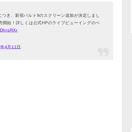
につき、新宿バルト9のスクリーン追加が決定しまし
売開始！詳しくは公式HPのライブビューイングのペ
DmDhrpRXr
7年4月11日