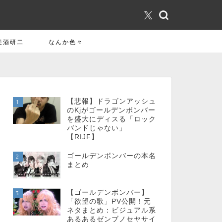
美酒研二
なんか色々
【悲報】ドラゴンアッシュ
1
のKjがゴールデンボンバー
を盛大にディスる「ロック
バンドじゃない」
【RIJF】
ゴールデンボンバーの本名
2
まとめ
【ゴールデンボンバー】
3
「欲望の歌」PV公開！元
ネタまとめ：ビジュアル系
あるあるゼンブノセヤサイ