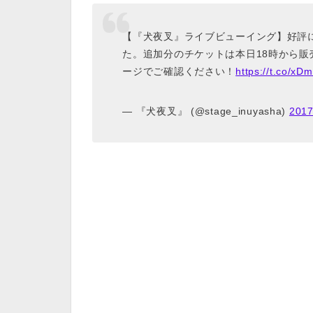
【『犬夜叉』ライブビューイング】好評
た。追加分のチケットは本日18時から販
ージでご確認ください！
https://t.co/x
— 『犬夜叉』 (@stage_inuyasha)
201