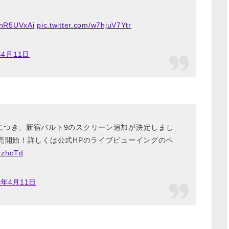
ernR5UVxAi
pic.twitter.com/w7hjuV7Ytr
年4月11日
につき、新宿バルト9のスクリーン追加が決定しまし
売開始！詳しくは公式HPのライブビューイングのペ
l9zhoTd
7年4月11日