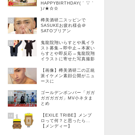
HAPPYBIRTHDAY( ´ ▽ `
)ﾉ★☆☆
樽美酒研二スッピンで
10
SASUKEお疲れ様会＠
SATOブリアン
鬼龍院翔いらすとや風イラ
11
スト募集→即中止→本家い
らすとや即反応→鬼龍院翔
イラストに寄せた写真撮影
【画像】樽美酒研二の正統
12
派イケメン素顔公開がニュ
ースに
ゴールデンボンバー「ガガ
13
ガガガガガ」MV小ネタま
とめ
【EXILE TRIBE】メンプ
14
ロって何？と思ったら…
【メンディー】