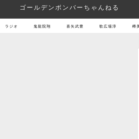
ゴールデンボンバーちゃんねる
ラジオ
鬼龍院翔
喜矢武豊
歌広場淳
樽