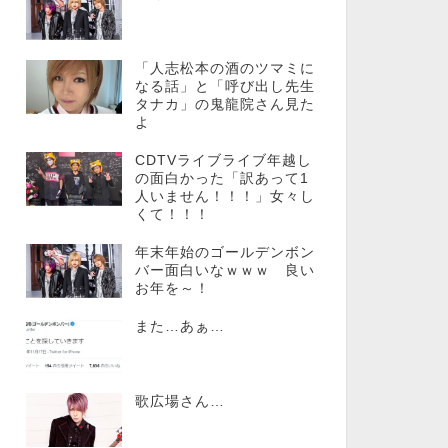
「人志松本の酒のツマミに
なる話」と「呼び出し先生
タナカ」の鬼龍院さん見た
よ
CDTVライブライブ年越し
の面白かった「訳あって1
人いません！！！」女々し
くて！！！
年末年始のゴールデンボン
バー面白いなｗｗｗ 良い
お年を～！
また…あぁ…
歌広場さん…