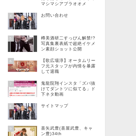
マシマシアブラオオメ
お問い合わせ
4
樽美酒研二すっぴん解禁!?
5
写真集裏表紙で超絶イケメ
ン素顔ショット公開
【歌広場淳】オータムリー
6
フ元スタッフが内情を暴露
して退職
鬼龍院翔インスタ「ズバ抜
7
けてダントツに似てる」ド
下ネタ動画
サイトマップ
8
喜矢武豊(喜屋武豊、キャ
9
ン豊)34th