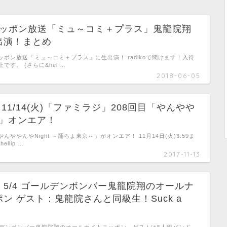
) ニッポン放送「ミュ～コミ＋プラス」鬼龍院翔
出演！まとめ
ポン放送「ミュ～コミ＋プラス」に生出演！ radikoで聞けます！入待
です。 (さらに&hel …
2018-06-05
)～11/14(火)「ファミラジ」208回目「やんやや
ht」オンエア！
んややんやNight ～踊ろよ東京～」がオンエア！ 11月14日(火)3:59ま
llip …
2017-11-13
5/4 ゴールデンボンバー鬼龍院翔のオールナ
ン ゲスト：鬼龍院さんと同級生！Suck a