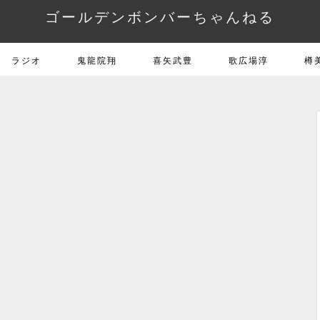
ゴールデンボンバーちゃんねる
ラジオ
鬼龍院翔
喜矢武豊
歌広場淳
樽