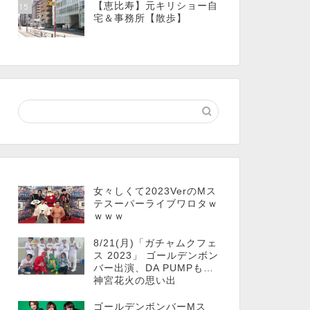
【恵比寿】元キリショー自
15
宅＆事務所【散歩】
女々しくて2023VerのMス
テスーパーライブワロタｗ
ｗｗｗ
8/21(月)「ガチャムクフェ
ス 2023」 ゴールデンボン
バー出演、DA PUMPも…
神宮花火の思い出
ゴールデンボンバーMス