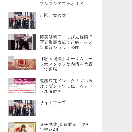
マシマシアブラオオメ
お問い合わせ
4
樽美酒研二すっぴん解禁!?
5
写真集裏表紙で超絶イケメ
ン素顔ショット公開
【歌広場淳】オータムリー
6
フ元スタッフが内情を暴露
して退職
鬼龍院翔インスタ「ズバ抜
7
けてダントツに似てる」ド
下ネタ動画
サイトマップ
8
喜矢武豊(喜屋武豊、キャ
9
ン豊)34th