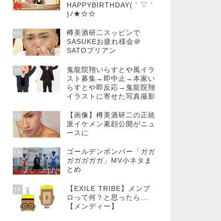
HAPPYBIRTHDAY( ´ ▽ `
)ﾉ★☆☆
樽美酒研二スッピンで
10
SASUKEお疲れ様会＠
SATOブリアン
鬼龍院翔いらすとや風イラ
11
スト募集→即中止→本家い
らすとや即反応→鬼龍院翔
イラストに寄せた写真撮影
【画像】樽美酒研二の正統
12
派イケメン素顔公開がニュ
ースに
ゴールデンボンバー「ガガ
13
ガガガガガ」MV小ネタま
とめ
【EXILE TRIBE】メンプ
14
ロって何？と思ったら…
【メンディー】