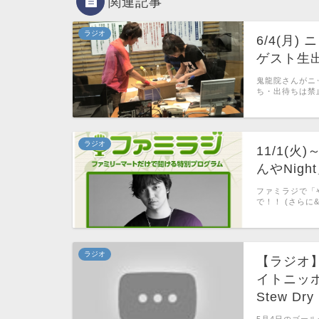
関連記事
ラジオ
6/4(月
ゲスト生
鬼龍院さんがニッ
ち・出待ちは禁止
ラジオ
11/1(火
んやNig
ファミラジで「や
で！！ (さらに&he
ラジオ
【ラジオ】
イトニッポ
Stew Dry