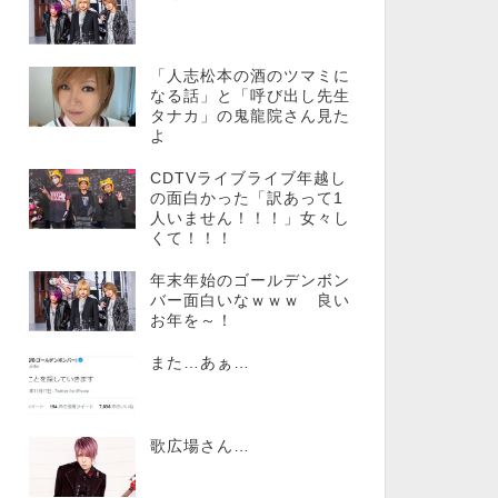
「人志松本の酒のツマミに
なる話」と「呼び出し先生
タナカ」の鬼龍院さん見た
よ
CDTVライブライブ年越し
の面白かった「訳あって1
人いません！！！」女々し
くて！！！
年末年始のゴールデンボン
バー面白いなｗｗｗ 良い
お年を～！
また…あぁ…
歌広場さん…