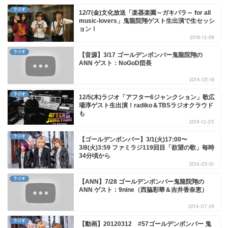
ラジオ
12/7(金)文化放送「楽器楽園～ガキパラ～ for all
music-lovers」鬼龍院翔ゲスト生出演で生セッシ
ョン！
2018-12-08
ラジオ
【音源】3/17 ゴールデンボンバー鬼龍院翔の
ANN ゲスト：NoGoD団長
2014-03-18
ラジオ
12/5(木)ラジオ「アフター6ジャンクション」歌広
場淳ゲスト生出演！radiko＆TBSラジオクラウド
も
2019-12-05
ラジオ
【ゴールデンボンバー】3/1(火)17:00〜
3/8(火)3:59 ファミラジ119回目「欲望の歌」毎時
34分頃から
2016-03-01
ラジオ
【ANN】7/28 ゴールデンボンバー鬼龍院翔の
ANN ゲスト：9nine（西脇彩華＆吉井香奈恵）
2014-07-29
ラジオ
【動画】20120312 #57ゴールデンボンバー 鬼