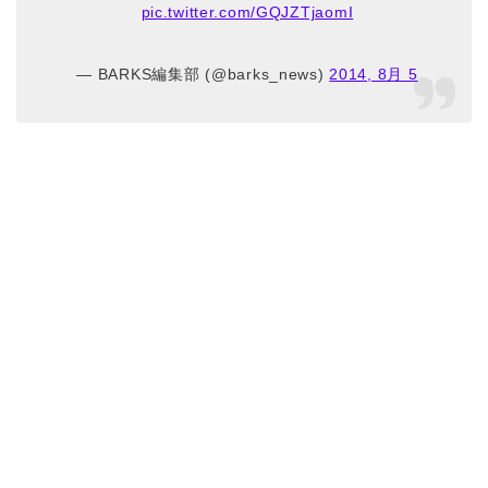
pic.twitter.com/GQJZTjaomI
— BARKS編集部 (@barks_news)
2014, 8月 5