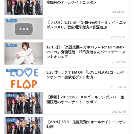
龍院翔のオールナイトニッポン
2013-12-17
ラジオ
【ラジオ】3/13(金)「SHINeeのオールナイトニッ
ポンGOLD」歌広場淳出演※音源追加
2015-03-14
ラジオ
12/15(日)「楽器楽園～ガキパラ～ for all music-
lovers」鬼龍院翔・武田真治さんバースデーコメ
ントオンエア
2019-12-16
ラジオ
8/23(木) ラジオ FM OH! ｢LOVE FLAP｣ ゴールデ
ンボンバー生放送ゲスト出演！
2018-08-23
ラジオ
【動画】20111102 #38ゴールデンボンバー 鬼
龍院翔のオールナイトニッポン
2013-12-15
ラジオ
【ANN】5/20 鬼龍院翔のオールナイトニッポン
動画