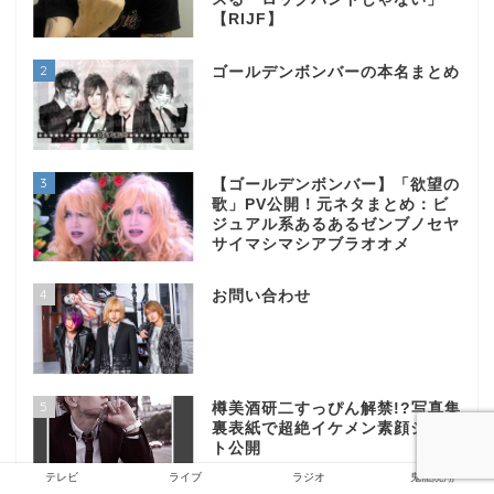
【RIJF】
2
ゴールデンボンバーの本名まとめ
3
【ゴールデンボンバー】「欲望の
歌」PV公開！元ネタまとめ：ビ
ジュアル系あるあるゼンブノセヤ
サイマシマシアブラオオメ
4
お問い合わせ
5
樽美酒研二すっぴん解禁!?写真集
裏表紙で超絶イケメン素顔ショッ
ト公開
テレビ
ライブ
ラジオ
鬼龍院翔