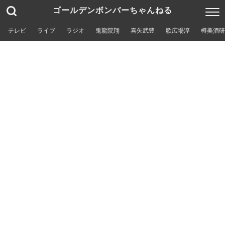
ゴールデンボンバーちゃんねる
テレビ
ライブ
ラジオ
鬼龍院翔
喜矢武豊
歌広場淳
樽美酒研