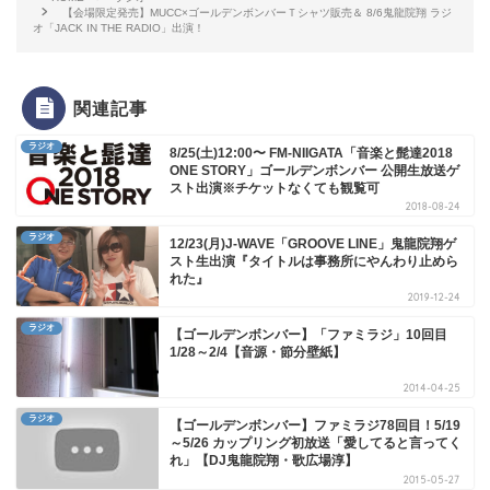
【会場限定発売】MUCC×ゴールデンボンバーＴシャツ販売＆ 8/6鬼龍院翔 ラジ
オ「JACK IN THE RADIO」出演！
関連記事
ラジオ
8/25(土)12:00〜 FM-NIIGATA「音楽と髭達2018
ONE STORY」ゴールデンボンバー 公開生放送ゲ
スト出演※チケットなくても観覧可
2018-08-24
ラジオ
12/23(月)J-WAVE「GROOVE LINE」鬼龍院翔ゲ
スト生出演『タイトルは事務所にやんわり止めら
れた』
2019-12-24
ラジオ
【ゴールデンボンバー】「ファミラジ」10回目
1/28～2/4【音源・節分壁紙】
2014-04-25
ラジオ
【ゴールデンボンバー】ファミラジ78回目！5/19
～5/26 カップリング初放送「愛してると言ってく
れ」【DJ鬼龍院翔・歌広場淳】
2015-05-27