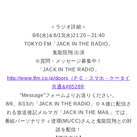
＜ラジオ詳細＞
8/6(水)＆8/13(水)21:20～21:40
TOKYO FM「JACK IN THE RADIO」
鬼龍院翔 出演
※質問・メッセージ募集中！
「JACK IN THE RADIO」
http://www.tfm.co.jp/doors（ＰＣ・スマホ・ケータイ
共通&#65289
;
“Message”フォームよりお送りください。
8/6、8/13の「JACK IN THE RADIO」ＯＡ後に配信さ
れる放送後記メルマガ「JACK IN THE MAIL」では、
番組パーソナリティ逹瑯(MUCC)さんと鬼龍院翔との対
談を配信！