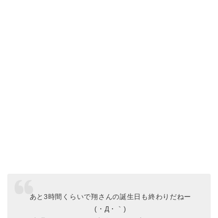
あと3時間くらいで翔さんの誕生日も終わりだねー
(・Д・｀)