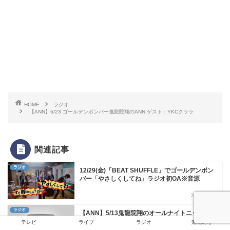
HOME
ラジオ
【ANN】6/23 ゴールデンボンバー鬼龍院翔のANN ゲスト：YKCクララ
関連記事
ラジオ
12/29(金)「BEAT SHUFFLE」でゴールデンボン
バー「やさしくしてね」ラジオ初OA※音源
2017-12-30
ラジオ
【ANN】5/13鬼龍院翔のオールナイトニッポン
（ゲスト：水沢アリー）【ここで聞けるよ】
テレビ
ライブ
ラジオ
鬼龍院翔