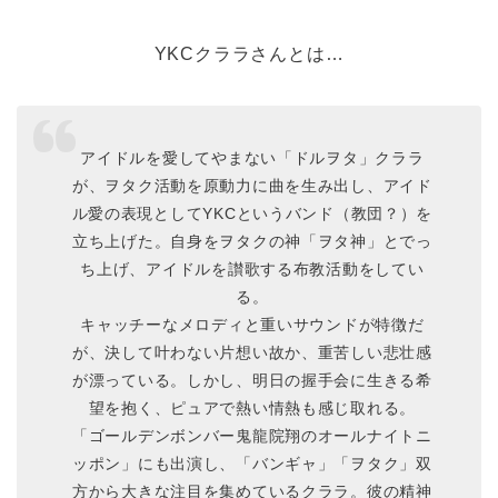
YKCクララさんとは…
アイドルを愛してやまない「ドルヲタ」クララ
が、ヲタク活動を原動力に曲を生み出し、アイド
ル愛の表現としてYKCというバンド（教団？）を
立ち上げた。自身をヲタクの神「ヲタ神」とでっ
ち上げ、アイドルを讃歌する布教活動をしてい
る。
キャッチーなメロディと重いサウンドが特徴だ
が、決して叶わない片想い故か、重苦しい悲壮感
が漂っている。しかし、明日の握手会に生きる希
望を抱く、ピュアで熱い情熱も感じ取れる。
「ゴールデンボンバー鬼龍院翔のオールナイトニ
ッポン」にも出演し、「バンギャ」「ヲタク」双
方から大きな注目を集めているクララ。彼の精神