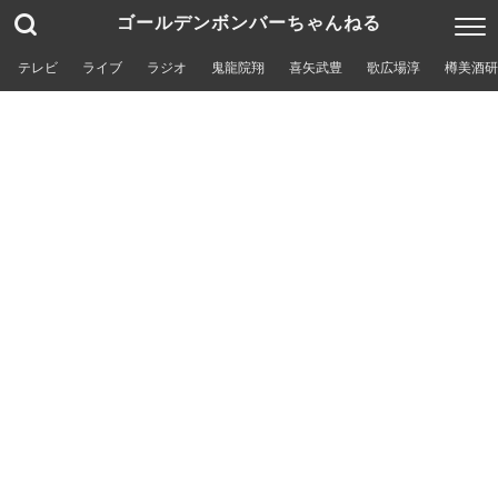
ゴールデンボンバーちゃんねる
テレビ
ライブ
ラジオ
鬼龍院翔
喜矢武豊
歌広場淳
樽美酒研