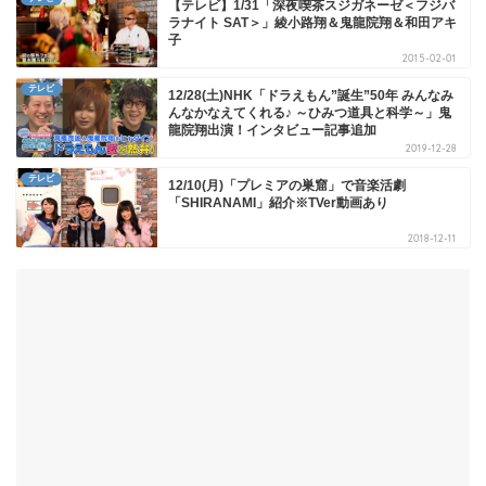
【テレビ】1/31「深夜喫茶スジガネーゼ＜フジバ
ラナイト SAT＞」綾小路翔＆鬼龍院翔＆和田アキ
子
2015-02-01
テレビ
12/28(土)NHK「ドラえもん”誕生”50年 みんなみ
んなかなえてくれる♪ ～ひみつ道具と科学～」鬼
龍院翔出演！インタビュー記事追加
2019-12-28
テレビ
12/10(月)「プレミアの巣窟」で音楽活劇
「SHIRANAMI」紹介※TVer動画あり
2018-12-11