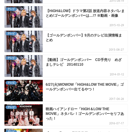
2015-06-19
テレビ
【HiGH&LOW】ドラマ第2話 放送内容ネタバレま
とめ!ゴールデンボンバーは…!? ※動画・画像
2015-10-29
テレビ
【ゴールデンボンバー】9月のテレビ出演情報ま
とめ
2015-08-27
テレビ
【動画】ゴールデンボンバー CD手売り めざ
ましテレビ 20140110
2014-01-12
テレビ
6/27(火)WOWOW「HiGH&LOW THE MOVIE」ゴ
ールデンボンバー出てるやつ！
2017-06-26
テレビ
映画ハイアンドロー「HiGH＆LOW THE
MOVIE」ネタバレ！ゴールデンボンバーセリフあ
った！
2016-07-17
テレビ