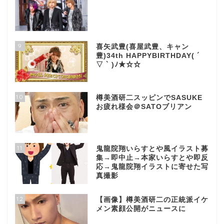
9
喜矢武豊(喜屋武豊、キャン
豊)34th HAPPYBIRTHDAY( ´
▽ ` )ﾉ★☆☆
10
樽美酒研二スッピンでSASUKE
お疲れ様会＠SATOブリアン
11
鬼龍院翔いらすとや風イラスト募
集→即中止→本家いらすとや即反
応→鬼龍院翔イラストに寄せた写
真撮影
12
【画像】樽美酒研二の正統派イケ
メン素顔公開がニュースに