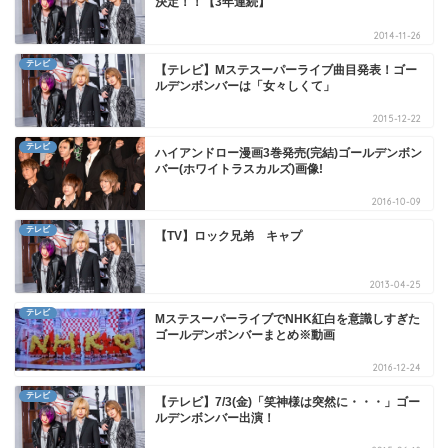
決定！！【3年連続】
2014-11-26
テレビ
【テレビ】Mステスーパーライブ曲目発表！ゴー
ルデンボンバーは「女々しくて」
2015-12-22
テレビ
ハイアンドロー漫画3巻発売(完結)ゴールデンボン
バー(ホワイトラスカルズ)画像!
2016-10-09
テレビ
【TV】ロック兄弟 キャプ
2013-04-25
テレビ
MステスーパーライブでNHK紅白を意識しすぎた
ゴールデンボンバーまとめ※動画
2016-12-24
テレビ
【テレビ】7/3(金)「笑神様は突然に・・・」ゴー
ルデンボンバー出演！