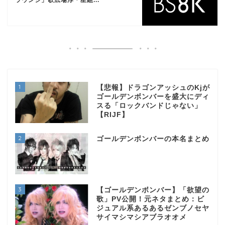
ラウンジ」歌広場淳・星組...
1
【悲報】ドラゴンアッシュのKjが
ゴールデンボンバーを盛大にディ
スる「ロックバンドじゃない」
【RIJF】
2
ゴールデンボンバーの本名まとめ
3
【ゴールデンボンバー】「欲望の
歌」PV公開！元ネタまとめ：ビ
ジュアル系あるあるゼンブノセヤ
サイマシマシアブラオオメ