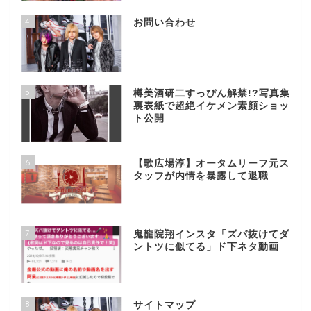
4
お問い合わせ
5
樽美酒研二すっぴん解禁!?写真集
裏表紙で超絶イケメン素顔ショッ
ト公開
6
【歌広場淳】オータムリーフ元ス
タッフが内情を暴露して退職
7
鬼龍院翔インスタ「ズバ抜けてダ
ントツに似てる」ド下ネタ動画
8
サイトマップ