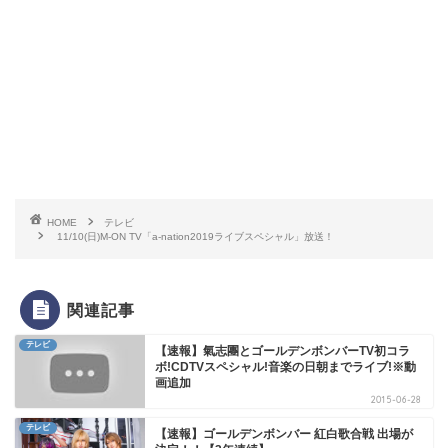
HOME
テレビ
11/10(日)M-ON TV「a-nation2019ライブスペシャル」放送！
関連記事
テレビ
【速報】氣志團とゴールデンボンバーTV初コラ
ボ!CDTVスペシャル!音楽の日朝までライブ!※動
画追加
2015-06-28
テレビ
【速報】ゴールデンボンバー 紅白歌合戦 出場が