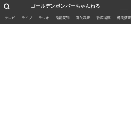
ゴールデンボンバーちゃんねる
テレビ
ライブ
ラジオ
鬼龍院翔
喜矢武豊
歌広場淳
樽美酒研