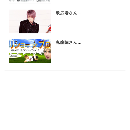
歌広場さん…
鬼龍院さん…