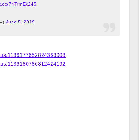
/t.co/74TrmEk245
w)
June 5, 2019
atus/1136177652824363008
atus/1136180786812424192