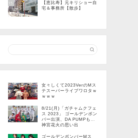
【恵比寿】元キリショー自
15
宅＆事務所【散歩】
女々しくて2023VerのMス
テスーパーライブワロタｗ
ｗｗｗ
8/21(月)「ガチャムクフェ
ス 2023」 ゴールデンボン
バー出演、DA PUMPも…
神宮花火の思い出
ゴールデンボンバーMス