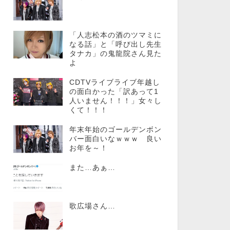
「人志松本の酒のツマミに
なる話」と「呼び出し先生
タナカ」の鬼龍院さん見た
よ
CDTVライブライブ年越し
の面白かった「訳あって1
人いません！！！」女々し
くて！！！
年末年始のゴールデンボン
バー面白いなｗｗｗ 良い
お年を～！
また…あぁ…
歌広場さん…