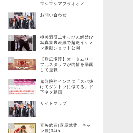
マシマシアブラオオメ
お問い合わせ
4
樽美酒研二すっぴん解禁!?
5
写真集裏表紙で超絶イケメ
ン素顔ショット公開
【歌広場淳】オータムリー
6
フ元スタッフが内情を暴露
して退職
鬼龍院翔インスタ「ズバ抜
7
けてダントツに似てる」ド
下ネタ動画
サイトマップ
8
喜矢武豊(喜屋武豊、キャ
9
ン豊)34th