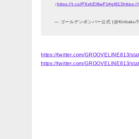
↓
https://t.co/PXxhEl8wP1
#gl813
https:/
— ゴールデンボンバー公式 (@KinbakuT
https://twitter.com/GROOVELINE813/st
https://twitter.com/GROOVELINE813/st