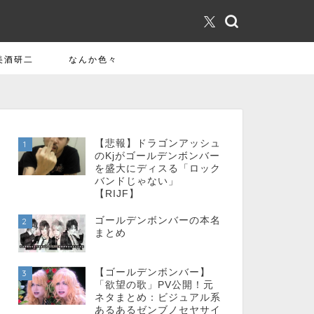
美酒研二
なんか色々
【悲報】ドラゴンアッシュ
1
のKjがゴールデンボンバー
を盛大にディスる「ロック
バンドじゃない」
【RIJF】
ゴールデンボンバーの本名
2
まとめ
【ゴールデンボンバー】
3
「欲望の歌」PV公開！元
ネタまとめ：ビジュアル系
あるあるゼンブノセヤサイ