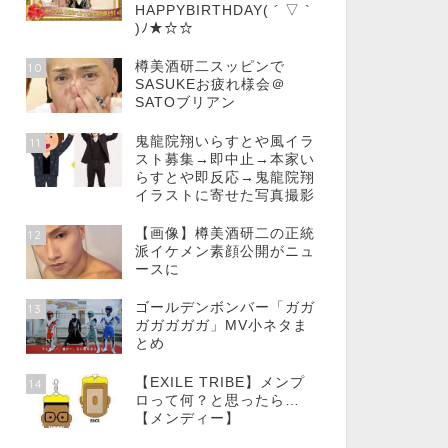
HAPPYBIRTHDAY( ´ ▽ `
)ﾉ★☆☆
樽美酒研二スッピンで
10
SASUKEお疲れ様会＠
SATOブリアン
鬼龍院翔いらすとや風イラ
11
スト募集→即中止→本家い
らすとや即反応→鬼龍院翔
イラストに寄せた写真撮影
【画像】樽美酒研二の正統
12
派イケメン素顔公開がニュ
ースに
ゴールデンボンバー「ガガ
13
ガガガガガ」MV小ネタま
とめ
【EXILE TRIBE】メンプ
14
ロって何？と思ったら…
【メンディー】