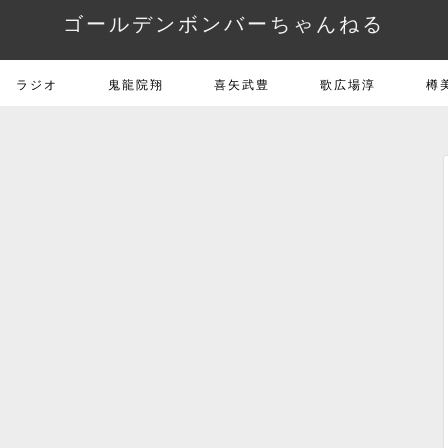
ゴールデンボンバーちゃんねる
ラジオ
鬼龍院翔
喜矢武豊
歌広場淳
樽