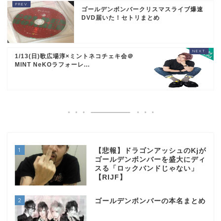
ゴールデンボンバークリスマスライブ爆速
DVD届いた！セトリまとめ
1/13(日)歌広場淳×ミントネコチェキ会＠
MINT NeKOラフォーレ...
1
【悲報】ドラゴンアッシュのKjが
ゴールデンボンバーを盛大にディ
スる「ロックバンドじゃない」
【RIJF】
2
ゴールデンボンバーの本名まとめ