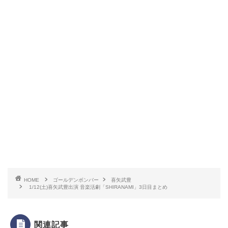
HOME
ゴールデンボンバー
喜矢武豊
1/12(土)喜矢武豊出演 音楽活劇「SHIRANAMI」3日目まとめ
関連記事