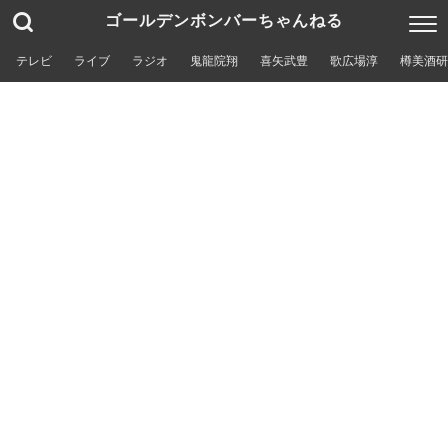
ゴールデンボンバーちゃんねる
テレビ
ライブ
ラジオ
鬼龍院翔
喜矢武豊
歌広場淳
樽美酒研