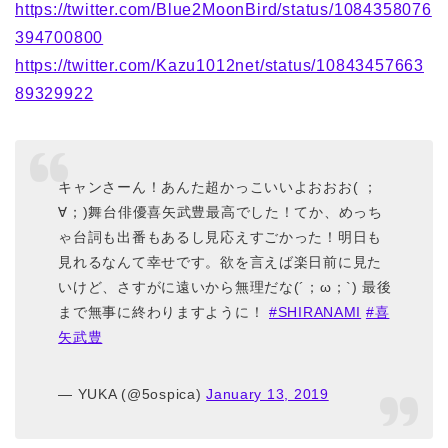
https://twitter.com/Blue2MoonBird/status/1084358076
394700800
https://twitter.com/Kazu1012net/status/10843457663
89329922
キャンさーん！あんた超かっこいいよおおお( ；
∀；)舞台俳優喜矢武豊最高でした！てか、めっち
ゃ台詞も出番もあるし見応えすごかった！明日も
見れるなんて幸せです。欲を言えば楽日前に見た
いけど、さすがに遠いから無理だな(´；ω；`) 最後
まで無事に終わりますように！
#SHIRANAMI
#喜
矢武豊
— YUKA (@5ospica)
January 13, 2019