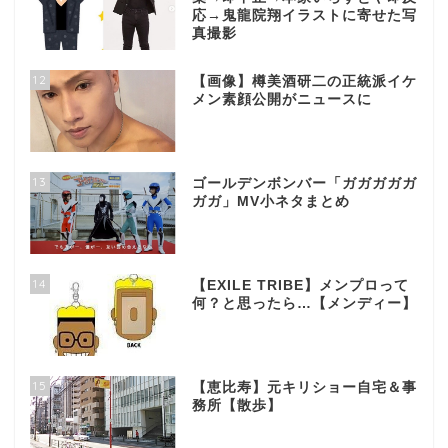
応→鬼龍院翔イラストに寄せた写
真撮影
12
【画像】樽美酒研二の正統派イケ
メン素顔公開がニュースに
13
ゴールデンボンバー「ガガガガガ
ガガ」MV小ネタまとめ
14
【EXILE TRIBE】メンプロって
何？と思ったら…【メンディー】
15
【恵比寿】元キリショー自宅＆事
務所【散歩】