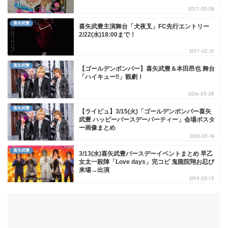
2017-03-08
喜矢武豊
喜矢武豊主演舞台「犬夜叉」FC先行エントリー
2/22(水)18:00まで！
2017-02-21
喜矢武豊
【ゴールデンボンバー】喜矢武豊＆本田昂也 舞台
「ハイキュー‼」観劇！
2016-05-09
喜矢武豊
【ライビュ】3/15(火)「ゴールデンボンバー喜矢
武豊 ハッピーバースデーパーティー」会場ポスタ
ー画像まとめ
2016-03-18
喜矢武豊
3/13(水)喜矢武豊バースデーイベントまとめ 早乙
女太一殺陣「Love days」完コピ 鬼龍院翔お忍び
来場→出演
2019-03-15