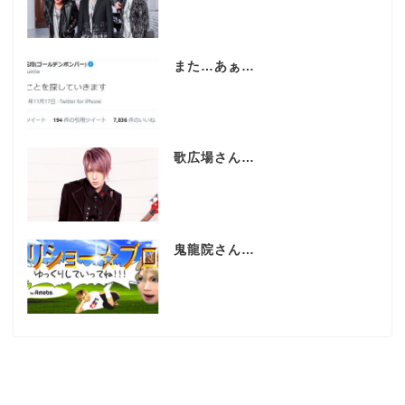
また…あぁ…
歌広場さん…
鬼龍院さん…