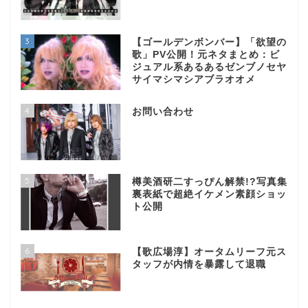
3
【ゴールデンボンバー】「欲望の
歌」PV公開！元ネタまとめ：ビ
ジュアル系あるあるゼンブノセヤ
サイマシマシアブラオオメ
4
お問い合わせ
5
樽美酒研二すっぴん解禁!?写真集
裏表紙で超絶イケメン素顔ショッ
ト公開
6
【歌広場淳】オータムリーフ元ス
タッフが内情を暴露して退職