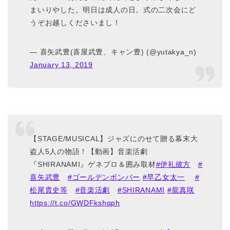
まいりやした。明日は成人の日。式の二次会にど
うぞお越しくださいまし！
— 喜矢武豊(喜屋武豊、キャン豊) (@yutakya_n)
January 13, 2019
【STAGE/MUSICAL】ジャズにのせて贈る幕末大
盗人5人の物語！【動画】音楽活劇
『SHIRANAMI』ゲネプロ＆囲み取材
#伊礼彼方
#
喜矢武豊
#ゴールデンボンバー
#早乙女太一
#
松尾貴史等
#音楽活劇
#SHIRANAMI
#龍真咲
https://t.co/GWDFkshqph