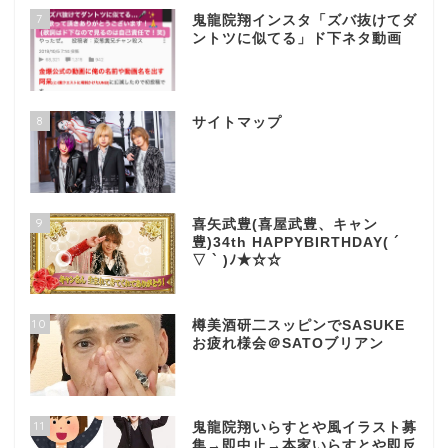
7
鬼龍院翔インスタ「ズバ抜けてダ
ントツに似てる」ド下ネタ動画
8
サイトマップ
9
喜矢武豊(喜屋武豊、キャン
豊)34th HAPPYBIRTHDAY( ´
▽ ` )ﾉ★☆☆
10
樽美酒研二スッピンでSASUKE
お疲れ様会＠SATOブリアン
11
鬼龍院翔いらすとや風イラスト募
集→即中止→本家いらすとや即反