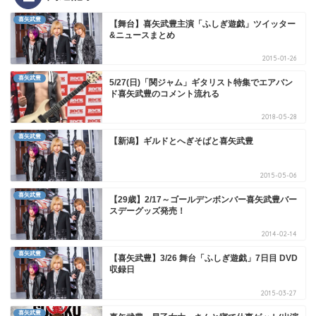
喜矢武豊
【舞台】喜矢武豊主演「ふしぎ遊戯」ツイッター
&ニュースまとめ
2015-01-26
喜矢武豊
5/27(日)「関ジャム」ギタリスト特集でエアバン
ド喜矢武豊のコメント流れる
2018-05-28
喜矢武豊
【新潟】ギルドとへぎそばと喜矢武豊
2015-05-06
喜矢武豊
【29歳】2/17～ゴールデンボンバー喜矢武豊バー
スデーグッズ発売！
2014-02-14
喜矢武豊
【喜矢武豊】3/26 舞台「ふしぎ遊戯」7日目 DVD
収録日
2015-03-27
喜矢武豊