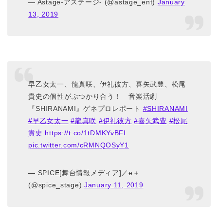
— Astage-アステージ- (@astage_ent)
January
13, 2019
早乙女太一、龍真咲、伊礼彼方、喜矢武豊、松尾
貴史の個性がぶつかり合う！ 音楽活劇
『SHIRANAMI』ゲネプロレポート
#SHIRANAMI
#早乙女太一
#龍真咲
#伊礼彼方
#喜矢武豊
#松尾
貴史
https://t.co/1tDMKYvBFI
pic.twitter.com/cRMNQOSyY1
— SPICE[舞台情報メディア]／e＋
(@spice_stage)
January 11, 2019