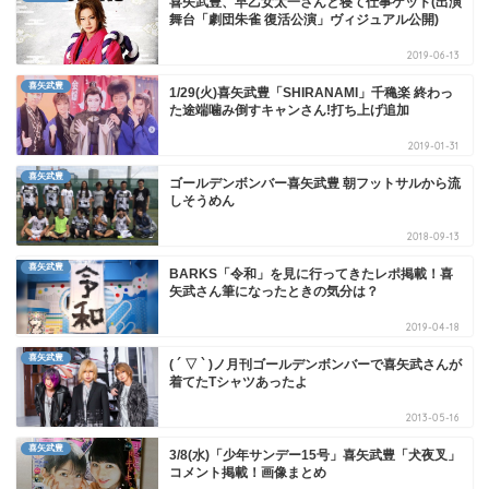
喜矢武豊、早乙女太一さんと寝て仕事ゲット(出演
舞台「劇団朱雀 復活公演」ヴィジュアル公開)
2019-06-13
喜矢武豊
1/29(火)喜矢武豊「SHIRANAMI」千穐楽 終わっ
た途端噛み倒すキャンさん!打ち上げ追加
2019-01-31
喜矢武豊
ゴールデンボンバー喜矢武豊 朝フットサルから流
しそうめん
2018-09-13
喜矢武豊
BARKS「令和」を見に行ってきたレポ掲載！喜
矢武さん筆になったときの気分は？
2019-04-18
喜矢武豊
( ´ ▽ ` )ノ月刊ゴールデンボンバーで喜矢武さんが
着てたTシャツあったよ
2013-05-16
喜矢武豊
3/8(水)「少年サンデー15号」喜矢武豊「犬夜叉」
コメント掲載！画像まとめ