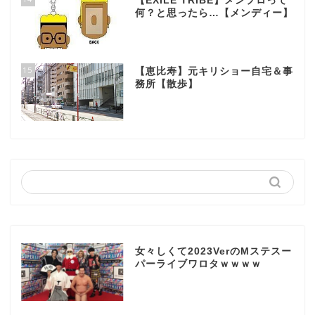
【EXILE TRIBE】メンプロって
何？と思ったら…【メンディー】
15
【恵比寿】元キリショー自宅＆事
務所【散歩】
女々しくて2023VerのMステスー
パーライブワロタｗｗｗｗ