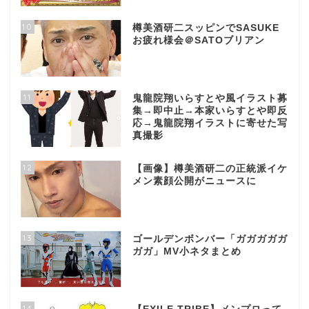
10
樽美酒研二スッピンでSASUKE
お疲れ様会＠SATOブリアン
11
鬼龍院翔いらすとや風イラスト募
集→即中止→本家いらすとや即反
応→鬼龍院翔イラストに寄せた写
真撮影
12
【画像】樽美酒研二の正統派イケ
メン素顔公開がニュースに
13
ゴールデンボンバー「ガガガガガ
ガガ」MV小ネタまとめ
14