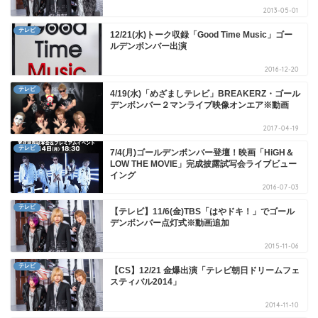
2013-05-01
テレビ
12/21(水)トーク収録「Good Time Music」ゴー
ルデンボンバー出演
2016-12-20
テレビ
4/19(水)「めざましテレビ」BREAKERZ・ゴール
デンボンバー２マンライブ映像オンエア※動画
2017-04-19
テレビ
7/4(月)ゴールデンボンバー登壇！映画「HiGH＆
LOW THE MOVIE」完成披露試写会ライブビュー
イング
2016-07-03
テレビ
【テレビ】11/6(金)TBS「はやドキ！」でゴール
デンボンバー点灯式※動画追加
2015-11-06
テレビ
【CS】12/21 金爆出演「テレビ朝日ドリームフェ
スティバル2014」
2014-11-10