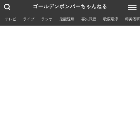
ゴールデンボンバーちゃんねる
テレビ
ライブ
ラジオ
鬼龍院翔
喜矢武豊
歌広場淳
樽美酒研