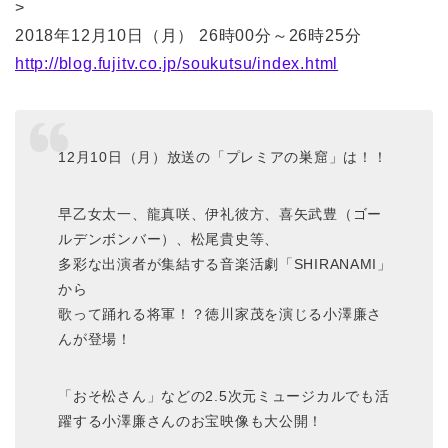
>
2018年12月10日（月） 26時00分～26時25分
http://blog.fujitv.co.jp/soukutsu/index.html
12月10日（月）放送の「プレミアの巣窟」は！！
早乙女太一、龍真咲、伊礼彼方、喜矢武豊（ゴー
ルデンボンバー）、松尾貴史等、
多彩な出演者が集結する音楽活劇「SHIRANAMI」
から
歌って踊れる将軍！？徳川家茂を演じる小澤廉さ
んが登場！
「おそ松さん」などの2.5次元ミュージカルでも活
躍する小澤廉さんのお宝映像も大公開！