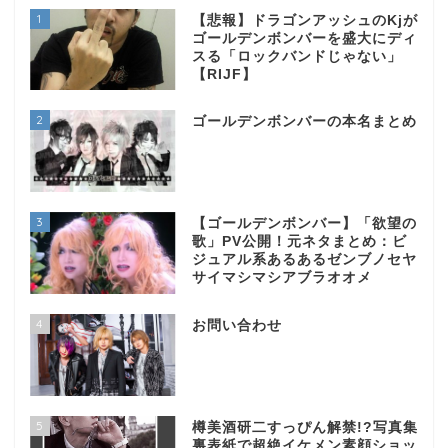
1
【悲報】ドラゴンアッシュのKjが
ゴールデンボンバーを盛大にディ
スる「ロックバンドじゃない」
【RIJF】
2
ゴールデンボンバーの本名まとめ
3
【ゴールデンボンバー】「欲望の
歌」PV公開！元ネタまとめ：ビ
ジュアル系あるあるゼンブノセヤ
サイマシマシアブラオオメ
4
お問い合わせ
5
樽美酒研二すっぴん解禁!?写真集
裏表紙で超絶イケメン素顔ショッ