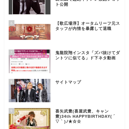
ト公開
6
【歌広場淳】オータムリーフ元ス
タッフが内情を暴露して退職
7
鬼龍院翔インスタ「ズバ抜けてダ
ントツに似てる」ド下ネタ動画
8
サイトマップ
9
喜矢武豊(喜屋武豊、キャン
豊)34th HAPPYBIRTHDAY( ´
▽ ` )ﾉ★☆☆