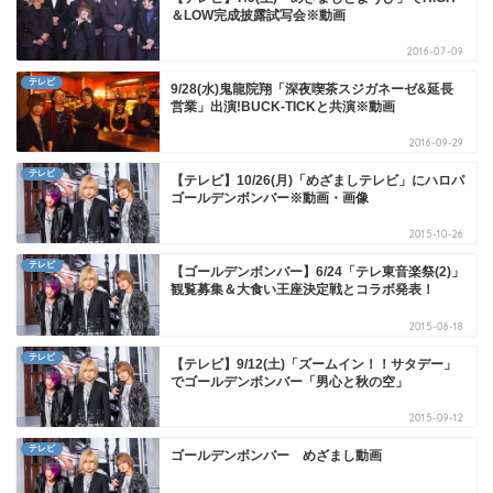
＆LOW完成披露試写会※動画
2016-07-09
テレビ
9/28(水)鬼龍院翔「深夜喫茶スジガネーゼ&延長
営業」出演!BUCK-TICKと共演※動画
2016-09-29
テレビ
【テレビ】10/26(月)「めざましテレビ」にハロパ
ゴールデンボンバー※動画・画像
2015-10-26
テレビ
【ゴールデンボンバー】6/24「テレ東音楽祭(2)」
観覧募集＆大食い王座決定戦とコラボ発表！
2015-06-18
テレビ
【テレビ】9/12(土)「ズームイン！！サタデー」
でゴールデンボンバー「男心と秋の空」
2015-09-12
テレビ
ゴールデンボンバー めざまし動画