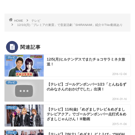
HOME
テレビ
12/10(月)「プレミアの巣窟」で音楽活劇「SHIRANAMI」紹介※TVer動画あり
関連記事
テレビ
12/5(月)ヒルナンデスでまたチョコサラミネタ放
送！
2016-12-06
テレビ
【テレビ】ゴールデンボンバー1/23「とんねるず
のみなさんのおかげでした」出演！
2014-01-16
テレビ
【テレビ】11/6(金)「めざましテレビ＆めざまし
テレビアクア」でゴールデンボンバー点灯式＆め
ざましじゃんけん！※動画
2015-11-06
テレビ
【テレビ】7/9(土)「めざましどようび」でHiGH