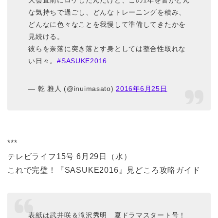
大会直前にロケしたんだけど、この1年を皆がどん
な気持ちで過ごし、どんなトレーニングを積み、
どんなに色々なことを我慢して準備してきたかを
見続ける。
彼らを奈落に突き落とす身としては整合性取れな
い日々。
#SASUKE2016
— 乾 雅人 (@inuimasato)
2016年6月25日
***
テレビライフ15号 6月29日（水）
これで完璧！『SASUKE2016』見どころ攻略ガイド
表紙は武井咲＆滝沢秀明 夏ドラマスタート号！