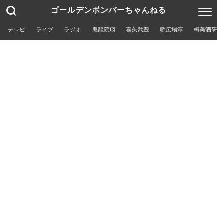
ゴールデンボンバーちゃんねる
テレビ
ライブ
ラジオ
鬼龍院翔
喜矢武豊
歌広場淳
樽美酒研