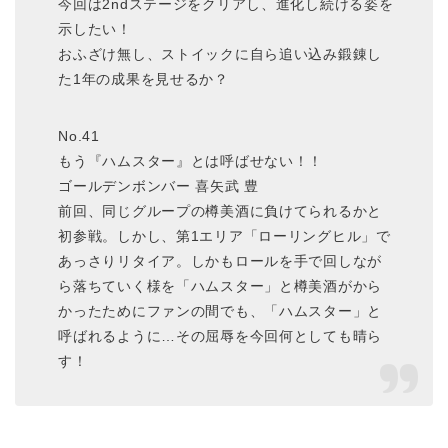
今回は2ndステージをクリアし、進化し続ける姿を
示したい！
おふざけ無し、ストイックに自ら追い込み鍛錬し
た1年の成果を見せるか？
No.41
もう『ハムスター』とは呼ばせない！！
ゴールデンボンバー 喜矢武 豊
前回、同じグループの樽美酒に負けてられるかと
初参戦。しかし、第1エリア「ローリングヒル」で
あっさりリタイア。しかもロールを手で回しなが
ら落ちていく様を「ハムスター」と樽美酒がから
かったためにファンの間でも、「ハムスター」と
呼ばれるように…その屈辱を今回何としても晴ら
す！