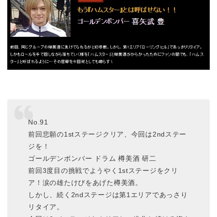
No.91
前回悲願の1stステージクリア、今回は2ndステー
ジを！
ゴールデンボンバー ドラム 樽美酒 研二
前回3度目の挑戦でようやく1stステージをクリ
ア！涙の雄たけびをあげた樽美酒。
しかし、続く2ndステージは第1エリアであっさり
リタイア。