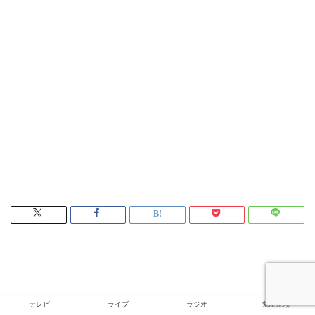
テレビ
ライブ
ラジオ
鬼龍院翔