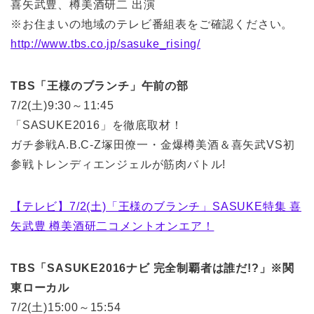
喜矢武豊、樽美酒研二 出演
※お住まいの地域のテレビ番組表をご確認ください。
http://www.tbs.co.jp/sasuke_rising/
TBS「王様のブランチ」午前の部
7/2(土)9:30～11:45
「SASUKE2016」を徹底取材！
ガチ参戦A.B.C-Z塚田僚一・金爆樽美酒＆喜矢武VS初
参戦トレンディエンジェルが筋肉バトル!
【テレビ】7/2(土)「王様のブランチ」SASUKE特集 喜
矢武豊 樽美酒研二コメントオンエア！
TBS「SASUKE2016ナビ 完全制覇者は誰だ!?」※関
東ローカル
7/2(土)15:00～15:54