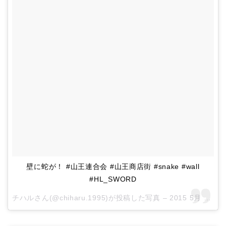
壁に蛇が！ #山王連合会 #山王商店街 #snake #wall
#HL_SWORD
チハルさん(@chiharu.1995)が投稿した写真 –
2015 5月 31 4:30午前 PDT