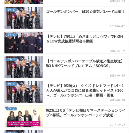
2019-04-03
テレビ
ゴールデンボンバー 日10☆演芸パレード出演！
2013-04-17
テレビ
【テレビ】7/9(土)「めざましどようび」でHiGH
＆LOW完成披露試写会※動画
2016-07-09
テレビ
【ゴールデンボンバーケーブル放送／衛生放送】
5/3 NHKワールドプレミアム「SONGS」
2014-04-15
テレビ
【テレビ】9/29(火)「クイズ ドレミファドン!～1
万人が選んだココロに残る名曲ヒットベスト300
～」ゴールデンボンバー出演！動画・画像
2015-09-30
テレビ
9/23(土) CS「テレビ朝日サマーステーションライ
ブin幕張」ゴールデンボンバーライブ放送！
2017-09-22