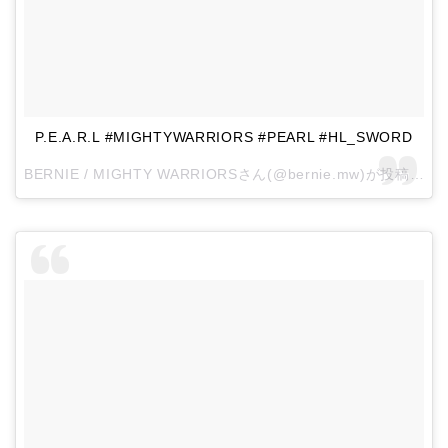
P.E.A.R.L #MIGHTYWARRIORS #PEARL #HL_SWORD
BERNIE / MIGHTY WARRIORSさん(@bernie.mw)が投稿した写真 –