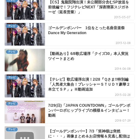
テレビ
【CS】鬼龍院翔出演！未公開部分含むSP放送を
前後編で！フジテレビNEXT「深夜喫茶スジガネ
ーゼ〈延長営業〉」
2015-05-07
テレビ
ゴールデンボンバー 1位をとった名曲音楽祭
Dance My Generation
2013-12-08
テレビ
【動画あり】6/8歌広場淳「クイズ30」本人実況
ツイートまとめ
2014-06-08
テレビ
【テレビ】歌広場淳出演！2/28『Ｑさま!!特別編
「人気者大集合！プレッシャーＳＴＵＤＹ豪華２
本立てＳＰ」』※動画追加
2015-02-28
テレビ
7/29(日)「JAPAN COUNTDOWN」ゴールデンボ
ンバーロボヒップライブの模様＆インタビュー！
動画
2018-07-29
テレビ
【ゴールデンボンバー】7/3「笑神様は突然
に・・・」画像まとめ＆お店情報＆見逃し配信は