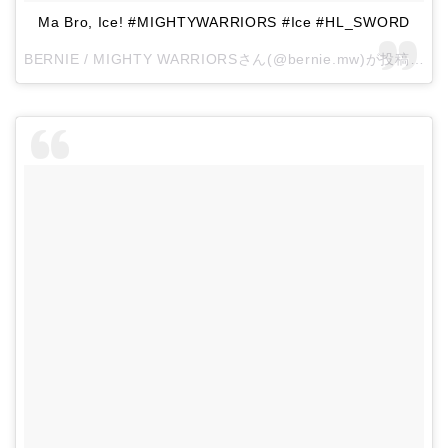
Ma Bro, Ice! #MIGHTYWARRIORS #Ice #HL_SWORD
BERNIE / MIGHTY WARRIORSさん(@bernie.mw)が投稿した写真 –