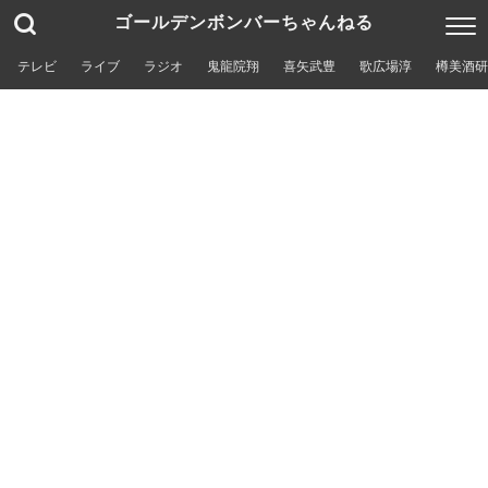
ゴールデンボンバーちゃんねる
テレビ
ライブ
ラジオ
鬼龍院翔
喜矢武豊
歌広場淳
樽美酒研