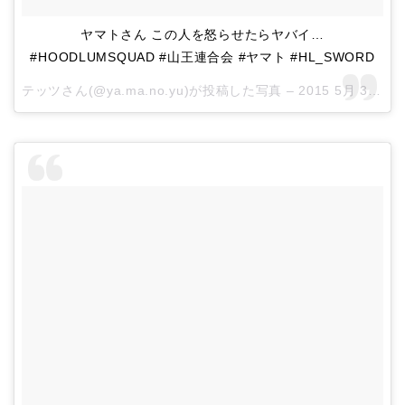
ヤマトさん この人を怒らせたらヤバイ…
#HOODLUMSQUAD #山王連合会 #ヤマト #HL_SWORD
テッツさん(@ya.ma.no.yu)が投稿した写真 –
2015 5月 31 5:00午前 PDT