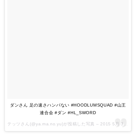
ダンさん 足の速さハンパない #HOODLUMSQUAD #山王
連合会 #ダン #HL_SWORD
テッツさん(@ya.ma.no.yu)が投稿した写真 –
2015 5月 30 2:00午前 PDT