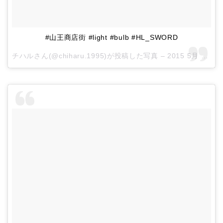
#山王商店街 #light #bulb #HL_SWORD
チハルさん(@chiharu.1995)が投稿した写真 –
2015 5月 30 1:49午前 PDT