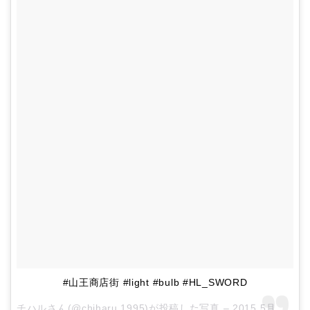
#山王商店街 #light #bulb #HL_SWORD
チハルさん(@chiharu.1995)が投稿した写真 –
2015 5月 30 1:46午前 PDT