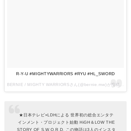
R-Y-U #MIGHTYWARRIORS #RYU #HL_SWORD
BERNIE / MIGHTY WARRIORSさん(@bernie.mw)が投稿した写真 –
★日本テレビ×LDHによる 世界初の総合エンタテ
インメント・プロジェクト始動 HiGH＆LOW THE
STORY OF S.W.O.R.D. この物語は3人のインスタ