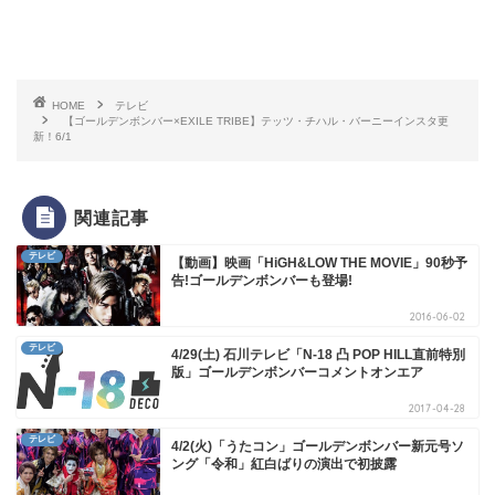
HOME
テレビ
【ゴールデンボンバー×EXILE TRIBE】テッツ・チハル・バーニーインスタ更
新！6/1
関連記事
テレビ
【動画】映画「HiGH&LOW THE MOVIE」90秒予
告!ゴールデンボンバーも登場!
2016-06-02
テレビ
4/29(土) 石川テレビ「N-18 凸 POP HILL直前特別
版」ゴールデンボンバーコメントオンエア
2017-04-28
テレビ
4/2(火)「うたコン」ゴールデンボンバー新元号ソ
ング「令和」紅白ばりの演出で初披露