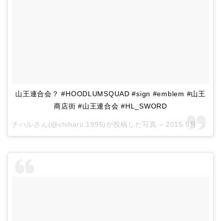
山王連合会？ #HOODLUMSQUAD #sign #emblem #山王
商店街 #山王連合会 #HL_SWORD
チハルさん(@chiharu.1995)が投稿した写真 –
2015 5月 30 1:54午前 PDT