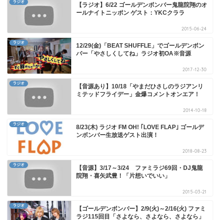
ラジオ
【ラジオ】6/22 ゴールデンボンバー鬼龍院翔のオ
ールナイトニッポン ゲスト：YKCクララ
2015-06-24
ラジオ
12/29(金)「BEAT SHUFFLE」でゴールデンボン
バー「やさしくしてね」ラジオ初OA※音源
2017-12-30
ラジオ
【音源あり】10/18「やまだひさしのラジアンリ
ミテッドフライデー」金爆コメントオンエア！
2014-10-18
ラジオ
8/23(木) ラジオ FM OH! ｢LOVE FLAP｣ ゴールデ
ンボンバー生放送ゲスト出演！
2018-08-23
ラジオ
【音源】3/17～3/24 ファミラジ69回・DJ鬼龍
院翔・喜矢武豊！「片想いでいい」
2015-03-21
ラジオ
【ゴールデンボンバー】2/9(火)～2/16(火) ファミ
ラジ115回目「さよなら、さよなら、さよなら」