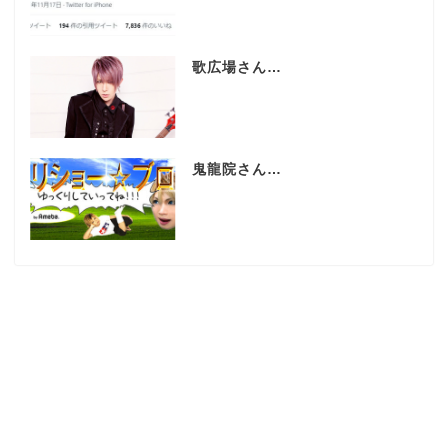
歌広場さん…
鬼龍院さん…