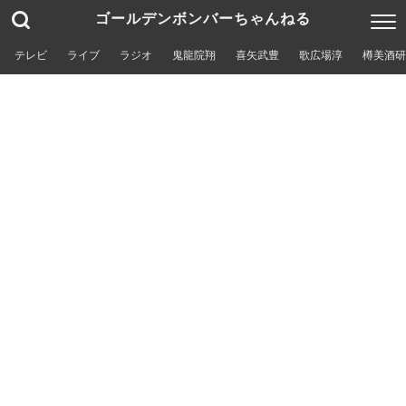
ゴールデンボンバーちゃんねる
テレビ
ライブ
ラジオ
鬼龍院翔
喜矢武豊
歌広場淳
樽美酒研