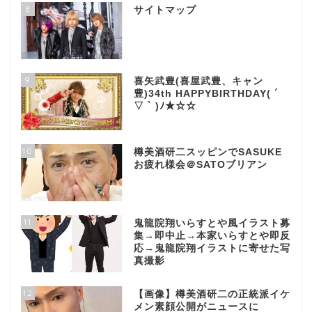
8
サイトマップ
9
喜矢武豊(喜屋武豊、キャン
豊)34th HAPPYBIRTHDAY( ´
▽ ` )ﾉ★☆☆
10
樽美酒研二スッピンでSASUKE
お疲れ様会＠SATOブリアン
11
鬼龍院翔いらすとや風イラスト募
集→即中止→本家いらすとや即反
応→鬼龍院翔イラストに寄せた写
真撮影
12
【画像】樽美酒研二の正統派イケ
メン素顔公開がニュースに