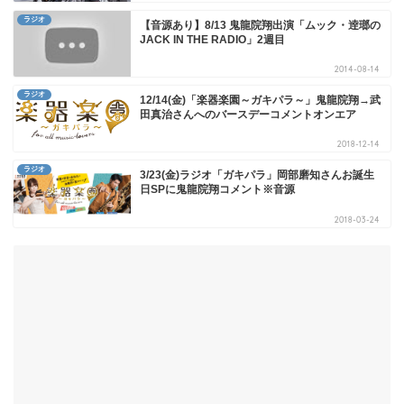
ラジオ
【音源あり】8/13 鬼龍院翔出演「ムック・逹瑯の
JACK IN THE RADIO」2週目
2014-08-14
ラジオ
12/14(金)「楽器楽園～ガキパラ～」鬼龍院翔→武
田真治さんへのバースデーコメントオンエア
2018-12-14
ラジオ
3/23(金)ラジオ「ガキパラ」岡部磨知さんお誕生
日SPに鬼龍院翔コメント※音源
2018-03-24