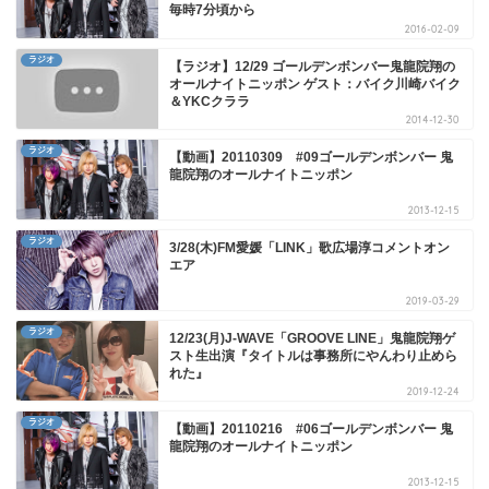
毎時7分頃から
2016-02-09
ラジオ
【ラジオ】12/29 ゴールデンボンバー鬼龍院翔の
オールナイトニッポン ゲスト：バイク川崎バイク
＆YKCクララ
2014-12-30
ラジオ
【動画】20110309 #09ゴールデンボンバー 鬼
龍院翔のオールナイトニッポン
2013-12-15
ラジオ
3/28(木)FM愛媛「LINK」歌広場淳コメントオン
エア
2019-03-29
ラジオ
12/23(月)J-WAVE「GROOVE LINE」鬼龍院翔ゲ
スト生出演『タイトルは事務所にやんわり止めら
れた』
2019-12-24
ラジオ
【動画】20110216 #06ゴールデンボンバー 鬼
龍院翔のオールナイトニッポン
2013-12-15