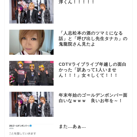
淳くん！！！！！
「人志松本の酒のツマミになる
話」と「呼び出し先生タナカ」の
鬼龍院さん見たよ
CDTVライブライブ年越しの面白
かった「訳あって1人いませ
ん！！！」女々しくて！！！
年末年始のゴールデンボンバー面
白いなｗｗｗ 良いお年を～！
また…あぁ…