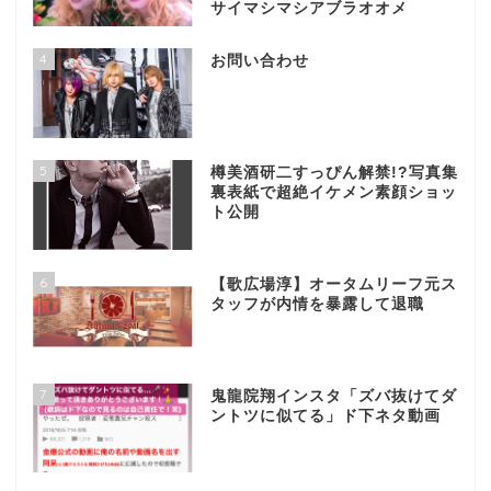
サイマシマシアブラオオメ
4
お問い合わせ
5
樽美酒研二すっぴん解禁!?写真集
裏表紙で超絶イケメン素顔ショッ
ト公開
6
【歌広場淳】オータムリーフ元ス
タッフが内情を暴露して退職
7
鬼龍院翔インスタ「ズバ抜けてダ
ントツに似てる」ド下ネタ動画