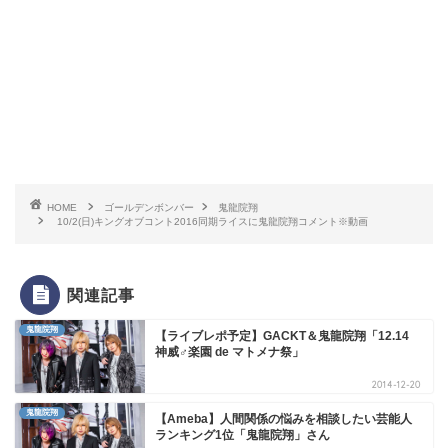
HOME
ゴールデンボンバー
鬼龍院翔
10/2(日)キングオブコント2016同期ライスに鬼龍院翔コメント※動画
関連記事
鬼龍院翔
【ライブレポ予定】GACKT＆鬼龍院翔「12.14
神威♂楽園 de マトメナ祭」
2014-12-20
鬼龍院翔
【Ameba】人間関係の悩みを相談したい芸能人
ランキング1位「鬼龍院翔」さん