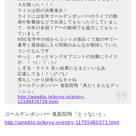
スが残った！！！
ライスは初の決勝進出！
ライスには近年ゴールデンボンバーのライブの動
画や歌番組などで出演してもらったりしていまし
て、今年の全国ツアーの動画でも協力してもらっ
ていまして、
NSC在学中の頃からコントが面白くて組の中で一
番早く選抜組に入り同期のみんなが期待していた
コンビなんです
やっと…やっとキングオブコントの決勝にライス
が…！ヽ(；▽；)ノ
しずる・ライス 良い結果になるといいなあ
応援してる！！＼(^-^)／
僕もしっかり頑張らなきゃね
ゴールデンボンバー 鬼龍院翔『具だくさんなディ
ッシュ』
http://ameblo.jp/kiryu-in/entry-
12198476739.html
ゴールデンボンバー 鬼龍院翔『とぅないと』
http://ameblo.jp/kiryu-in/entry-11755460371.html