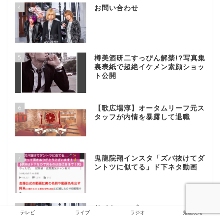
4
お問い合わせ
5
樽美酒研二すっぴん解禁!?写真集
裏表紙で超絶イケメン素顔ショッ
ト公開
6
【歌広場淳】オータムリーフ元ス
タッフが内情を暴露して退職
7
鬼龍院翔インスタ「ズバ抜けてダ
ントツに似てる」ド下ネタ動画
8
サイトマップ
テレビ
ライブ
ラジオ
鬼龍院翔