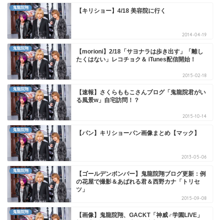
鬼龍院翔
【キリショー】4/18 美容院に行く
2014-04-19
鬼龍院翔
【morioni】2/18「サヨナラは歩き出す」「離し
たくはない」レコチョク＆ iTunes配信開始！
2015-02-18
鬼龍院翔
【速報】さくらももこさんブログ「鬼龍院君がい
る風景w」自宅訪問！？
2015-10-14
鬼龍院翔
【パン】キリショーパン画像まとめ【マック】
2013-05-06
鬼龍院翔
【ゴールデンボンバー】鬼龍院翔ブログ更新：例
の花屋で撮影＆あばれる君＆西野カナ「トリセ
ツ」
2015-09-08
鬼龍院翔
【画像】鬼龍院翔、GACKT「神威♂学園LIVE」