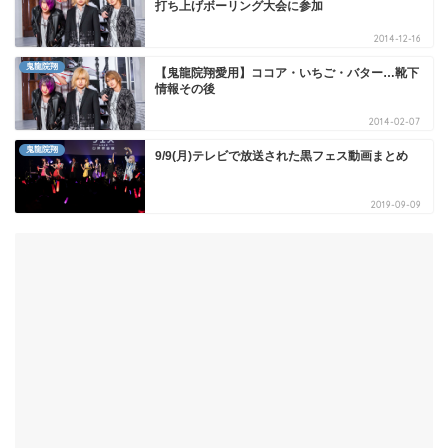
打ち上げボーリング大会に参加
2014-12-16
鬼龍院翔
【鬼龍院翔愛用】ココア・いちご・バター…靴下
情報その後
2014-02-07
鬼龍院翔
9/9(月)テレビで放送された黒フェス動画まとめ
2019-09-09