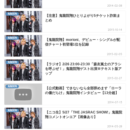
2014-02-08
鬼龍院翔
【注意】鬼龍院翔ひとりよがり5チケット詐欺ま
とめ
2015-10-14
鬼龍院翔
【鬼龍院翔】morioni、デビュー・シングルが配
信チャート初登場1位を記録
2015-02-05
鬼龍院翔
【ラジオ】2/26 23:00-23:30「森友嵐士のアラシ
を呼ぶぜ！」鬼龍院翔ゲスト出演※テキスト版ア
ップ
2015-02-27
鬼龍院翔
【公式動画】できないなら全部辞めます「ローラ
の傷だらけ」鬼龍院翔インタビュー【13分超】
2014-07-13
鬼龍院翔
【ニコ生】5/27「THE JASRAC SHOW!」鬼龍院
翔コメントオンエア【画像あり】
2014-05-28