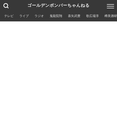
ゴールデンボンバーちゃんねる
テレビ
ライブ
ラジオ
鬼龍院翔
喜矢武豊
歌広場淳
樽美酒研