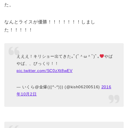
た。
なんとライスが優勝！！！！！！！しまし
た！！！！！
えええ！キリショー出てきた｡ﾟ(ﾟ＾ω＾ﾟ)ﾟ｡
やば
やば、、びっくり！！
pic.twitter.com/SC0zXt8wEV
— いくら@金爆(((^-^))) (@kish06200516)
2016
年10月2日