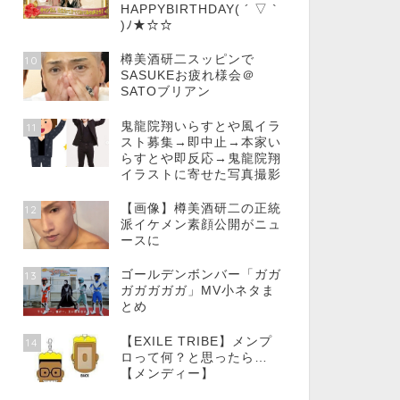
HAPPYBIRTHDAY( ´ ▽ `
)ﾉ★☆☆
樽美酒研二スッピンで
10
SASUKEお疲れ様会＠
SATOブリアン
鬼龍院翔いらすとや風イラ
11
スト募集→即中止→本家い
らすとや即反応→鬼龍院翔
イラストに寄せた写真撮影
【画像】樽美酒研二の正統
12
派イケメン素顔公開がニュ
ースに
ゴールデンボンバー「ガガ
13
ガガガガガ」MV小ネタま
とめ
【EXILE TRIBE】メンプ
14
ロって何？と思ったら…
【メンディー】