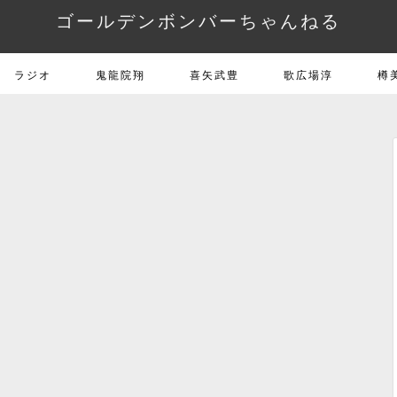
ゴールデンボンバーちゃんねる
ラジオ
鬼龍院翔
喜矢武豊
歌広場淳
樽