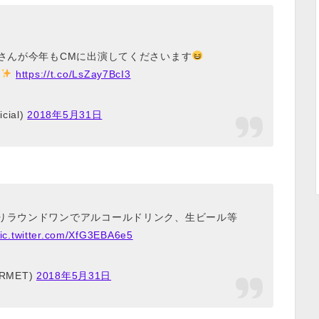
さんが今年もCMに出演してくださいます
よ
https://t.co/LsZay7BcI3
ial)
2018年5月31日
よりラウンドワンでアルコールドリンク、生ビール等
ic.twitter.com/XfG3EBA6e5
URMET)
2018年5月31日