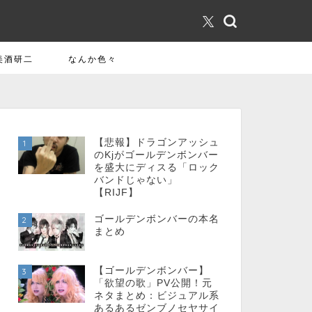
美酒研二
なんか色々
【悲報】ドラゴンアッシュ
1
のKjがゴールデンボンバー
を盛大にディスる「ロック
バンドじゃない」
【RIJF】
ゴールデンボンバーの本名
2
まとめ
【ゴールデンボンバー】
3
「欲望の歌」PV公開！元
ネタまとめ：ビジュアル系
あるあるゼンブノセヤサイ