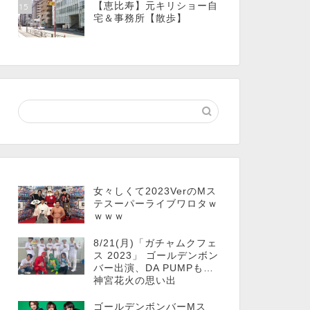
【恵比寿】元キリショー自
15
宅＆事務所【散歩】
女々しくて2023VerのMス
テスーパーライブワロタｗ
ｗｗｗ
8/21(月)「ガチャムクフェ
ス 2023」 ゴールデンボン
バー出演、DA PUMPも…
神宮花火の思い出
ゴールデンボンバーMス