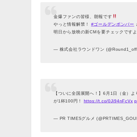
金爆ファンの皆様、朗報です
やっと情報解禁！
#ゴールデンボンバー
明日から放映の新CMを要チェックです
— 株式会社ラウンドワン (@Round1_offic
【ついに全国展開へ！】6月1日（金）
が1杯100円！
https://t.co/0Ji94nFcVx
p
— PR TIMESグルメ (@PRTIMES_GO