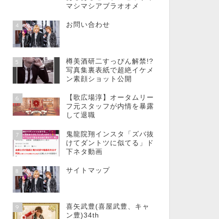
マシマシアブラオオメ
お問い合わせ
4
樽美酒研二すっぴん解禁!?
5
写真集裏表紙で超絶イケメ
ン素顔ショット公開
【歌広場淳】オータムリー
6
フ元スタッフが内情を暴露
して退職
鬼龍院翔インスタ「ズバ抜
7
けてダントツに似てる」ド
下ネタ動画
サイトマップ
8
喜矢武豊(喜屋武豊、キャ
9
ン豊)34th