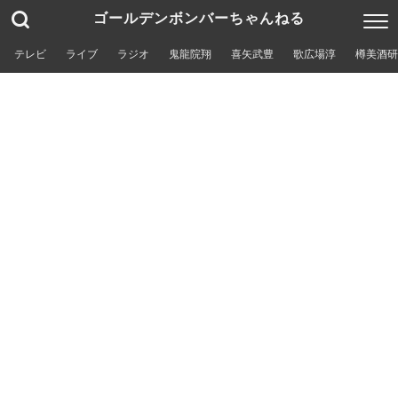
ゴールデンボンバーちゃんねる
テレビ
ライブ
ラジオ
鬼龍院翔
喜矢武豊
歌広場淳
樽美酒研