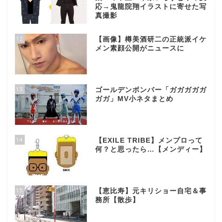
応→鬼龍院翔イラストに寄せた写
真撮影
12
【画像】樽美酒研二の正統派イケ
メン素顔公開がニュースに
13
ゴールデンボンバー「ガガガガガ
ガガ」MV小ネタまとめ
14
【EXILE TRIBE】メンプロって
何？と思ったら…【メンディー】
15
【恵比寿】元キリショー自宅＆事
務所【散歩】