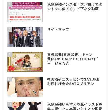
7
鬼龍院翔インスタ「ズバ抜けてダ
ントツに似てる」ド下ネタ動画
8
サイトマップ
9
喜矢武豊(喜屋武豊、キャン
豊)34th HAPPYBIRTHDAY( ´
▽ ` )ﾉ★☆☆
10
樽美酒研二スッピンでSASUKE
お疲れ様会＠SATOブリアン
11
鬼龍院翔いらすとや風イラスト募
集→即中止→本家いらすとや即反