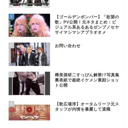
3
【ゴールデンボンバー】「欲望の
歌」PV公開！元ネタまとめ：ビ
ジュアル系あるあるゼンブノセヤ
サイマシマシアブラオオメ
4
お問い合わせ
5
樽美酒研二すっぴん解禁!?写真集
裏表紙で超絶イケメン素顔ショッ
ト公開
6
【歌広場淳】オータムリーフ元ス
タッフが内情を暴露して退職