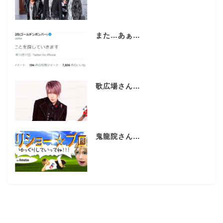
また…あぁ…
歌広場さん…
鬼龍院さん…