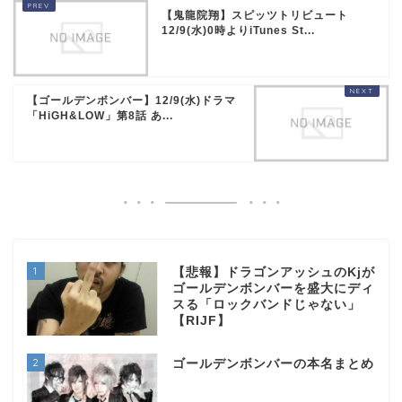
【鬼龍院翔】スピッツトリビュート
12/9(水)0時よりiTunes St...
【ゴールデンボンバー】12/9(水)ドラマ
「HiGH&LOW」第8話 あ...
1
【悲報】ドラゴンアッシュのKjが
ゴールデンボンバーを盛大にディ
スる「ロックバンドじゃない」
【RIJF】
2
ゴールデンボンバーの本名まとめ