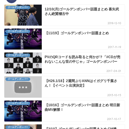
ゴールデンボンバー
12/10(月)ゴールデンボンバー話題まとめ 喜矢武
さん絶賛稽古中
2018-12-10
ゴールデンボンバー
【11/19】ゴールデンボンバー話題まとめ
2017-11-19
ゴールデンボンバー
PVのQRコードを読み取ると何かが？「#CDが売
れないこんな世の中じゃ」ゴールデンボンバー
2017-04-01
ゴールデンボンバー
【H26.1/18】2週間ぶりANNはイガグリ千葉さ
ん！【イベント出演決定】
2013-10-15
ゴールデンボンバー
【10/16】ゴールデンボンバー話題まとめ 明日新
曲MV解禁！
2017-10-17
ゴールデンボンバー
【3/10】ゴールデンボンバー話題まとめ CM撮