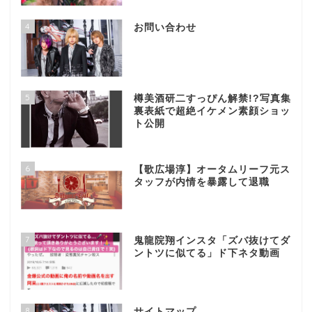
4
お問い合わせ
5
樽美酒研二すっぴん解禁!?写真集
裏表紙で超絶イケメン素顔ショッ
ト公開
6
【歌広場淳】オータムリーフ元ス
タッフが内情を暴露して退職
7
鬼龍院翔インスタ「ズバ抜けてダ
ントツに似てる」ド下ネタ動画
8
サイトマップ