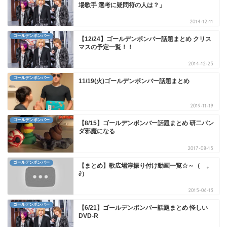
場歌手 選考に疑問符の人は？」
2014-12-11
ゴールデンボンバー
【12/24】ゴールデンボンバー話題まとめ クリス
マスの予定一覧！！
2014-12-25
ゴールデンボンバー
11/19(火)ゴールデンボンバー話題まとめ
2019-11-19
ゴールデンボンバー
【8/15】ゴールデンボンバー話題まとめ 研二パン
ダ邪魔になる
2017-08-15
ゴールデンボンバー
【まとめ】歌広場淳振り付け動画一覧☆～（ゝ。
∂）
2015-06-13
ゴールデンボンバー
【6/21】ゴールデンボンバー話題まとめ 怪しい
DVD-R