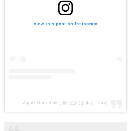
View this post on Instagram
A post shared by 小橋 照彦 (@glay__teru)