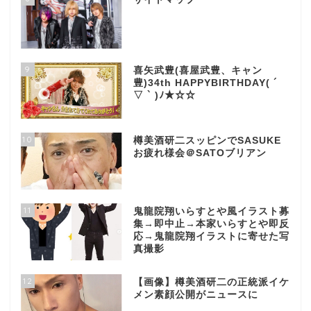
9
喜矢武豊(喜屋武豊、キャン
豊)34th HAPPYBIRTHDAY( ´
▽ ` )ﾉ★☆☆
10
樽美酒研二スッピンでSASUKE
お疲れ様会＠SATOブリアン
11
鬼龍院翔いらすとや風イラスト募
集→即中止→本家いらすとや即反
応→鬼龍院翔イラストに寄せた写
真撮影
12
【画像】樽美酒研二の正統派イケ
メン素顔公開がニュースに