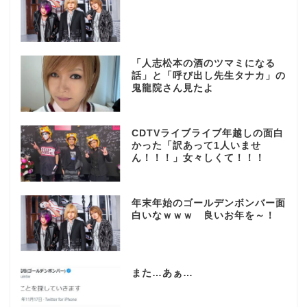
「人志松本の酒のツマミになる
話」と「呼び出し先生タナカ」の
鬼龍院さん見たよ
CDTVライブライブ年越しの面白
かった「訳あって1人いませ
ん！！！」女々しくて！！！
年末年始のゴールデンボンバー面
白いなｗｗｗ 良いお年を～！
また…あぁ…