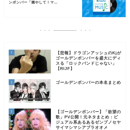
ンボンバー「燃やして！マ...
1
【悲報】ドラゴンアッシュのKjが
ゴールデンボンバーを盛大にディ
スる「ロックバンドじゃない」
【RIJF】
2
ゴールデンボンバーの本名まとめ
3
【ゴールデンボンバー】「欲望の
歌」PV公開！元ネタまとめ：ビ
ジュアル系あるあるゼンブノセヤ
サイマシマシアブラオオメ