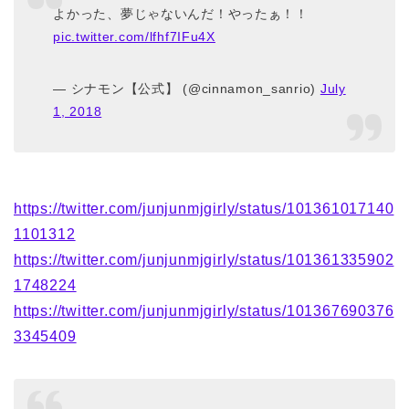
よかった、夢じゃないんだ！やったぁ！！
pic.twitter.com/lfhf7IFu4X
— シナモン【公式】 (@cinnamon_sanrio)
July
1, 2018
https://twitter.com/junjunmjgirly/status/101361017140
1101312
https://twitter.com/junjunmjgirly/status/101361335902
1748224
https://twitter.com/junjunmjgirly/status/101367690376
3345409