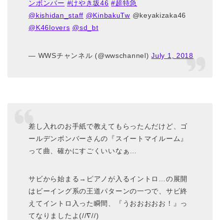
ンボンバー
#けやき坂46
#超特急
@kishidan_staff
@KinbakuTw
@keyakizaka46
@K46lovers
@sd_bt
— WWSチャンネル (@wwschannel)
July 1, 2018
差し入れのお手紙で教えてもらったんだけど、ゴ
ールデンボンバーさんの『スイートマイルーム』
って曲、確かにすごくいいなぁ…
サビから始まる→ピアノが入るイントロ…の展開
はビーイング系の王道パターンの一つで、サビ終
えてイントロ入った瞬間、『うおおおおお！』っ
てなりましたよ(//∇//)