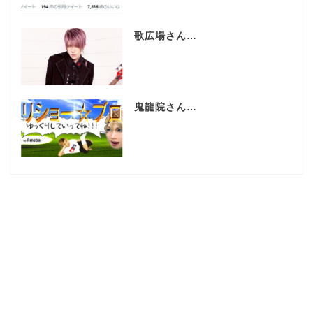
歌広場さん…
鬼龍院さん…