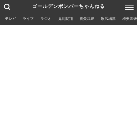
ゴールデンボンバーちゃんねる
テレビ
ライブ
ラジオ
鬼龍院翔
喜矢武豊
歌広場淳
樽美酒研